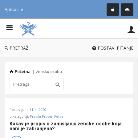
Aplikacije
Pit
Uč
®
PRETRAŽI
POSTAVI PITANJE
Početna
|
žensku osobu
Pitaj
Postavljeno
11.11.2020
Učene
u kategoriji:
Pravila Propisi Fetve
®
Kakav je propis o zamišljanju ženske osobe koja 
nam je zabranjena?
Latest