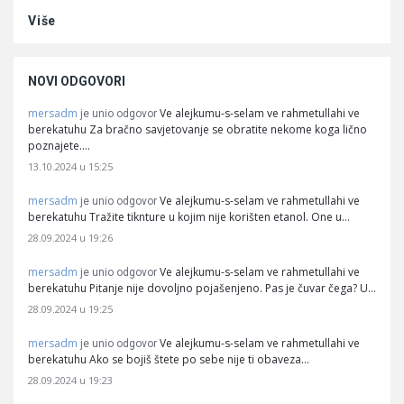
Više
NOVI ODGOVORI
mersadm
Ve alejkumu-s-selam ve rahmetullahi ve
je unio odgovor
berekatuhu Za bračno savjetovanje se obratite nekome koga lično
poznajete.…
13.10.2024 u 15:25
mersadm
Ve alejkumu-s-selam ve rahmetullahi ve
je unio odgovor
berekatuhu Tražite tiknture u kojim nije korišten etanol. One u…
28.09.2024 u 19:26
mersadm
Ve alejkumu-s-selam ve rahmetullahi ve
je unio odgovor
berekatuhu Pitanje nije dovoljno pojašenjeno. Pas je čuvar čega? U…
28.09.2024 u 19:25
mersadm
Ve alejkumu-s-selam ve rahmetullahi ve
je unio odgovor
berekatuhu Ako se bojiš štete po sebe nije ti obaveza…
28.09.2024 u 19:23