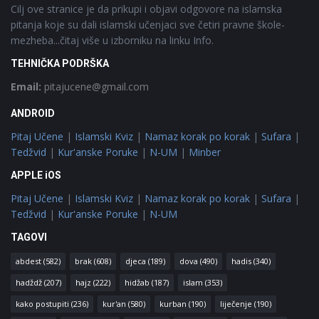
Cilj ove stranice je da prikupi i objavi odgovore na islamska
pitanja koje su dali islamski učenjaci sve četiri pravne škole-
mezheba...čitaj više u izborniku na linku Info.
TEHNIČKA PODRŠKA
Email:
pitajucene@gmail.com
ANDROID
Pitaj Učene
|
Islamski Kviz
|
Namaz korak po korak
|
Sufara
|
Tedžvid
|
Kur'anske Poruke
|
N-UM
|
Minber
APPLE iOS
Pitaj Učene
|
Islamski Kviz
|
Namaz korak po korak
|
Sufara
|
Tedžvid
|
Kur'anske Poruke
|
N-UM
TAGOVI
abdest
(582)
brak
(608)
djeca
(189)
dova
(490)
hadis
(340)
hadždž
(207)
hajz
(222)
hidžab
(187)
islam
(353)
kako postupiti
(236)
kur'an
(580)
kurban
(190)
liječenje
(190)