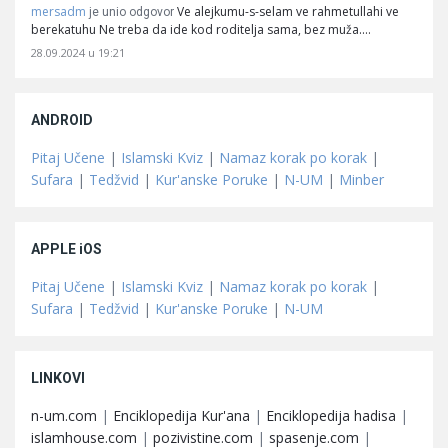
mersadm
Ve alejkumu-s-selam ve rahmetullahi ve
je unio odgovor
berekatuhu Ne treba da ide kod roditelja sama, bez muža.…
28.09.2024 u 19:21
ANDROID
Pitaj Učene
|
Islamski Kviz
|
Namaz korak po korak
|
Sufara
|
Tedžvid
|
Kur'anske Poruke
|
N-UM
|
Minber
APPLE iOS
Pitaj Učene
|
Islamski Kviz
|
Namaz korak po korak
|
Sufara
|
Tedžvid
|
Kur'anske Poruke
|
N-UM
LINKOVI
n-um.com
|
Enciklopedija Kur'ana
|
Enciklopedija hadisa
|
islamhouse.com
|
pozivistine.com
|
spasenje.com
|