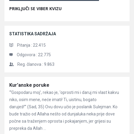
PRIKLJUČI SE VIBER KVIZU
STATISTIKA SADRŽAJA
Pitanja :
22.415
Odgovora :
22.775
Reg. članova :
9.863
Članci
Kur'anske poruke
“‘Gospodaru moj’, rekao je, ‘oprosti mi i daruj mi vlast kakvu
niko, osim mene, neće imati! Ti, uistinu, bogato
daruješ!'” (Sad, 35) Ovu dovu učio je poslanik Sulejman. Ko
bude tražio od Allaha nešto od dunjaluka neka prije dove
počne sa traženjem oprosta i pokajanjem, jer grijesi su
prepreka da Allah ...