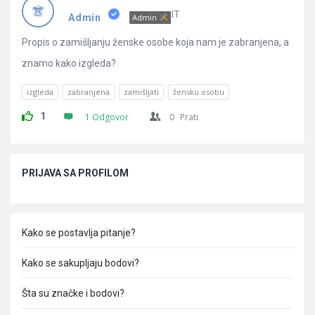
Pitanja
IT
Admin
Admin
Propis o zamišljanju ženske osobe koja nam je zabranjena, a
znamo kako izgleda?
izgleda
zabranjena
zamišljati
žensku osobu
1
1 Odgovor
0
Prati
Sidebar
PRIJAVA SA PROFILOM
Kako se postavlja pitanje?
Kako se sakupljaju bodovi?
Šta su značke i bodovi?