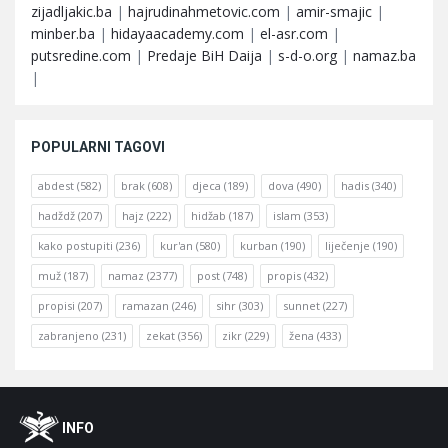
zijadljakic.ba
|
hajrudinahmetovic.com
|
amir-smajic
|
minber.ba
|
hidayaacademy.com
|
el-asr.com
|
putsredine.com
|
Predaje BiH Daija
|
s-d-o.org
|
namaz.ba
|
POPULARNI TAGOVI
abdest
(582)
brak
(608)
djeca
(189)
dova
(490)
hadis
(340)
hadždž
(207)
hajz
(222)
hidžab
(187)
islam
(353)
kako postupiti
(236)
kur'an
(580)
kurban
(190)
liječenje
(190)
muž
(187)
namaz
(2377)
post
(748)
propis
(432)
propisi
(207)
ramazan
(246)
sihr
(303)
sunnet
(227)
zabranjeno
(231)
zekat
(356)
zikr
(229)
žena
(433)
Footer
O
INFO