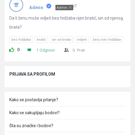
Pitanja
IT
Admin
Admin
Da li ženu može vidjeti bez hidžaba njen bratić, sin od njenog
brata?
bez hidžaba
bratić
sin od brata
vidjeti
ženu bez hidžaba
0
1 Odgovor
0
Prati
Sidebar
PRIJAVA SA PROFILOM
Kako se postavlja pitanje?
Kako se sakupljaju bodovi?
Šta su značke i bodovi?