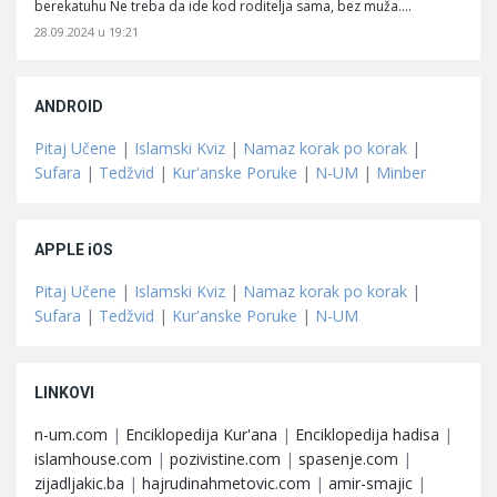
berekatuhu Ne treba da ide kod roditelja sama, bez muža.…
28.09.2024 u 19:21
ANDROID
Pitaj Učene
|
Islamski Kviz
|
Namaz korak po korak
|
Sufara
|
Tedžvid
|
Kur'anske Poruke
|
N-UM
|
Minber
APPLE iOS
Pitaj Učene
|
Islamski Kviz
|
Namaz korak po korak
|
Sufara
|
Tedžvid
|
Kur'anske Poruke
|
N-UM
LINKOVI
n-um.com
|
Enciklopedija Kur'ana
|
Enciklopedija hadisa
|
islamhouse.com
|
pozivistine.com
|
spasenje.com
|
zijadljakic.ba
|
hajrudinahmetovic.com
|
amir-smajic
|