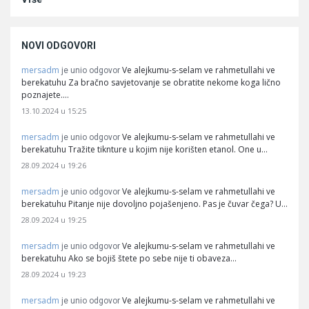
NOVI ODGOVORI
mersadm
Ve alejkumu-s-selam ve rahmetullahi ve
je unio odgovor
berekatuhu Za bračno savjetovanje se obratite nekome koga lično
poznajete.…
13.10.2024 u 15:25
mersadm
Ve alejkumu-s-selam ve rahmetullahi ve
je unio odgovor
berekatuhu Tražite tiknture u kojim nije korišten etanol. One u…
28.09.2024 u 19:26
mersadm
Ve alejkumu-s-selam ve rahmetullahi ve
je unio odgovor
berekatuhu Pitanje nije dovoljno pojašenjeno. Pas je čuvar čega? U…
28.09.2024 u 19:25
mersadm
Ve alejkumu-s-selam ve rahmetullahi ve
je unio odgovor
berekatuhu Ako se bojiš štete po sebe nije ti obaveza…
28.09.2024 u 19:23
mersadm
Ve alejkumu-s-selam ve rahmetullahi ve
je unio odgovor