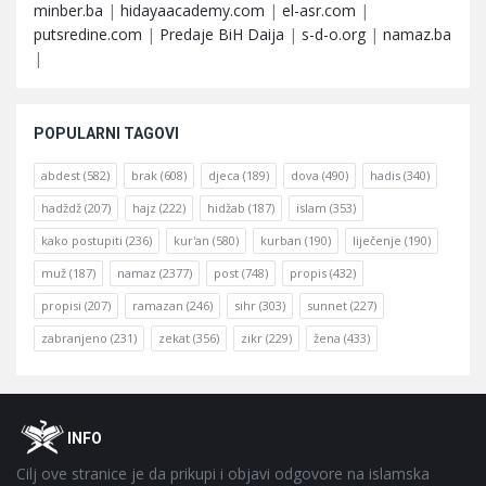
minber.ba
|
hidayaacademy.com
|
el-asr.com
|
putsredine.com
|
Predaje BiH Daija
|
s-d-o.org
|
namaz.ba
|
POPULARNI TAGOVI
abdest
(582)
brak
(608)
djeca
(189)
dova
(490)
hadis
(340)
hadždž
(207)
hajz
(222)
hidžab
(187)
islam
(353)
kako postupiti
(236)
kur'an
(580)
kurban
(190)
liječenje
(190)
muž
(187)
namaz
(2377)
post
(748)
propis
(432)
propisi
(207)
ramazan
(246)
sihr
(303)
sunnet
(227)
zabranjeno
(231)
zekat
(356)
zikr
(229)
žena
(433)
Footer
O
INFO
Cilj ove stranice je da prikupi i objavi odgovore na islamska