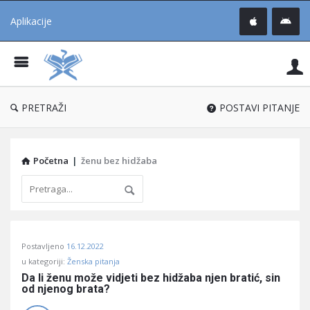
Aplikacije
Pit
Uč
®
PRETRAŽI
POSTAVI PITANJE
Početna
|
ženu bez hidžaba
Pitaj
Postavljeno
16.12.2022
Učene
u kategoriji:
Ženska pitanja
®
Da li ženu može vidjeti bez hidžaba njen bratić, sin 
od njenog brata?
Latest