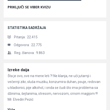
PRIKLJUČI SE VIBER KVIZU
STATISTIKA SADRŽAJA
Pitanja :
22.415
Odgovora :
22.775
Reg. članova :
9.863
Članci
Izreke daija
Šta je ovo, sve na mene leti ?! Ne klanja, ne uči jutarnji i
večernji zikr, sluša muziku, konzumira duhan, psuje, redovan
u kladionici, pije alkohol, i onda se čudi što ima problema sa
džinima, šejtanima, stresom, nervozom, crnom magijom !!!
Mr. Elvedin Pezić
Više