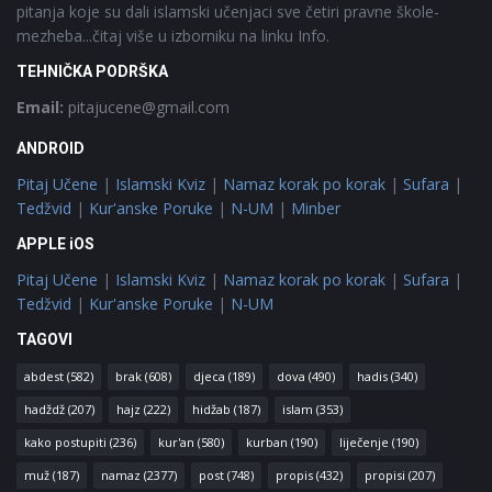
pitanja koje su dali islamski učenjaci sve četiri pravne škole-
mezheba...čitaj više u izborniku na linku Info.
TEHNIČKA PODRŠKA
Email:
pitajucene@gmail.com
ANDROID
Pitaj Učene
|
Islamski Kviz
|
Namaz korak po korak
|
Sufara
|
Tedžvid
|
Kur'anske Poruke
|
N-UM
|
Minber
APPLE iOS
Pitaj Učene
|
Islamski Kviz
|
Namaz korak po korak
|
Sufara
|
Tedžvid
|
Kur'anske Poruke
|
N-UM
TAGOVI
abdest
(582)
brak
(608)
djeca
(189)
dova
(490)
hadis
(340)
hadždž
(207)
hajz
(222)
hidžab
(187)
islam
(353)
kako postupiti
(236)
kur'an
(580)
kurban
(190)
liječenje
(190)
muž
(187)
namaz
(2377)
post
(748)
propis
(432)
propisi
(207)