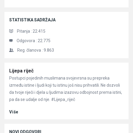
STATISTIKA SADRŽAJA
Pitanja :
22.415
Odgovora :
22.775
Reg. članova :
9.863
Članci
Lijepa riječ
Postupci pojedinih muslimana svojevrsna su prepreka
između istine i ljudi koji tu istinu još nisu prihvatili. Ne dozvoli
da tvoje riječi i djela u ljudima izazovu odbojnost prema istini,
pa da se udalje od nje. #Lijepa_riječ
Više
NOVI ODGOVORI