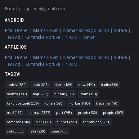
Email:
pitajucene@gmail.com
ANDROID
Pitaj Učene
|
Islamski Kviz
|
Namaz korak po korak
|
Sufara
|
Tedžvid
|
Kur'anske Poruke
|
N-UM
|
Minber
APPLE iOS
Pitaj Učene
|
Islamski Kviz
|
Namaz korak po korak
|
Sufara
|
Tedžvid
|
Kur'anske Poruke
|
N-UM
TAGOVI
abdest
(582)
brak
(608)
djeca
(189)
dova
(490)
hadis
(340)
hadždž
(207)
hajz
(222)
hidžab
(187)
islam
(353)
kako postupiti
(236)
kur'an
(580)
kurban
(190)
liječenje
(190)
muž
(187)
namaz
(2377)
post
(748)
propis
(432)
propisi
(207)
ramazan
(246)
sihr
(303)
sunnet
(227)
zabranjeno
(231)
zekat
(356)
zikr
(229)
žena
(433)