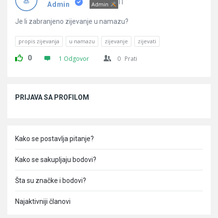
Pitanja
IT
Admin
Admin
Je li zabranjeno zijevanje u namazu?
propis zijevanja
u namazu
zijevanje
zijevati
0
1 Odgovor
0
Prati
Sidebar
PRIJAVA SA PROFILOM
Kako se postavlja pitanje?
Kako se sakupljaju bodovi?
Šta su značke i bodovi?
Najaktivniji članovi