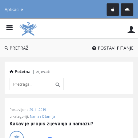
Aplikacije
Pit
Uč
®
PRETRAŽI
POSTAVI PITANJE
Početna
|
zijevati
Pitaj
Postavljeno
29.11.2019
Učene
u kategoriji:
Namaz Džamija
®
Kakav je propis zijevanja u namazu?
Latest