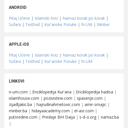
ANDROID
Pitaj Učene
|
Islamski Kviz
|
Namaz korak po korak
|
Sufara
|
Tedžvid
|
Kur'anske Poruke
|
N-UM
|
Minber
APPLE iOS
Pitaj Učene
|
Islamski Kviz
|
Namaz korak po korak
|
Sufara
|
Tedžvid
|
Kur'anske Poruke
|
N-UM
LINKOVI
n-um.com
|
Enciklopedija Kur'ana
|
Enciklopedija hadisa
|
islamhouse.com
|
pozivistine.com
|
spasenje.com
|
zijadljakic.ba
|
hajrudinahmetovic.com
|
amir-smajic
|
minber.ba
|
hidayaacademy.com
|
el-asr.com
|
putsredine.com
|
Predaje BiH Daija
|
s-d-o.org
|
namaz.ba
|