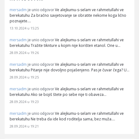
mersadm
Ve alejkumu-s-selam ve rahmetullahi ve
je unio odgovor
berekatuhu Za bračno savjetovanje se obratite nekome koga lično
poznajete.…
13.10.2024 u 15:25
mersadm
Ve alejkumu-s-selam ve rahmetullahi ve
je unio odgovor
berekatuhu Tražite tiknture u kojim nije korišten etanol. One u…
28.09.2024 u 19:26
mersadm
Ve alejkumu-s-selam ve rahmetullahi ve
je unio odgovor
berekatuhu Pitanje nije dovoljno pojašenjeno. Pas je čuvar čega? U…
28.09.2024 u 19:25
mersadm
Ve alejkumu-s-selam ve rahmetullahi ve
je unio odgovor
berekatuhu Ako se bojiš štete po sebe nije ti obaveza…
28.09.2024 u 19:23
mersadm
Ve alejkumu-s-selam ve rahmetullahi ve
je unio odgovor
berekatuhu Ne treba da ide kod roditelja sama, bez muža.…
28.09.2024 u 19:21