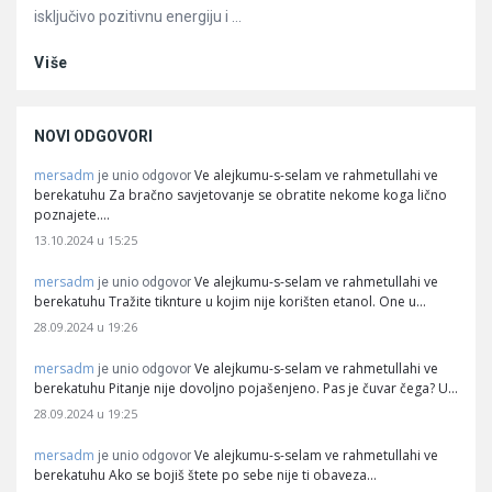
isključivo pozitivnu energiju i ...
Više
NOVI ODGOVORI
mersadm
Ve alejkumu-s-selam ve rahmetullahi ve
je unio odgovor
berekatuhu Za bračno savjetovanje se obratite nekome koga lično
poznajete.…
13.10.2024 u 15:25
mersadm
Ve alejkumu-s-selam ve rahmetullahi ve
je unio odgovor
berekatuhu Tražite tiknture u kojim nije korišten etanol. One u…
28.09.2024 u 19:26
mersadm
Ve alejkumu-s-selam ve rahmetullahi ve
je unio odgovor
berekatuhu Pitanje nije dovoljno pojašenjeno. Pas je čuvar čega? U…
28.09.2024 u 19:25
mersadm
Ve alejkumu-s-selam ve rahmetullahi ve
je unio odgovor
berekatuhu Ako se bojiš štete po sebe nije ti obaveza…