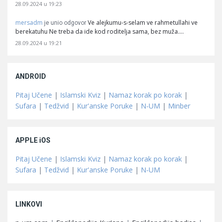
28.09.2024 u 19:23
mersadm
Ve alejkumu-s-selam ve rahmetullahi ve
je unio odgovor
berekatuhu Ne treba da ide kod roditelja sama, bez muža.…
28.09.2024 u 19:21
ANDROID
Pitaj Učene
|
Islamski Kviz
|
Namaz korak po korak
|
Sufara
|
Tedžvid
|
Kur'anske Poruke
|
N-UM
|
Minber
APPLE iOS
Pitaj Učene
|
Islamski Kviz
|
Namaz korak po korak
|
Sufara
|
Tedžvid
|
Kur'anske Poruke
|
N-UM
LINKOVI