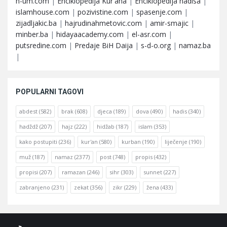
n-um.com
|
Enciklopedija Kur'ana
|
Enciklopedija hadisa
|
islamhouse.com
|
pozivistine.com
|
spasenje.com
|
zijadljakic.ba
|
hajrudinahmetovic.com
|
amir-smajic
|
minber.ba
|
hidayaacademy.com
|
el-asr.com
|
putsredine.com
|
Predaje BiH Daija
|
s-d-o.org
|
namaz.ba
|
POPULARNI TAGOVI
abdest
(582)
brak
(608)
djeca
(189)
dova
(490)
hadis
(340)
hadždž
(207)
hajz
(222)
hidžab
(187)
islam
(353)
kako postupiti
(236)
kur'an
(580)
kurban
(190)
liječenje
(190)
muž
(187)
namaz
(2377)
post
(748)
propis
(432)
propisi
(207)
ramazan
(246)
sihr
(303)
sunnet
(227)
zabranjeno
(231)
zekat
(356)
zikr
(229)
žena
(433)