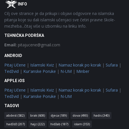
Footer
O
INFO
Cilj ove stranice je da prikupi i objavi odgovore na islamska
pitanja koje su dali islamski učenjaci sve četiri pravne škole-
mezheba...čitaj više u izborniku na linku Info.
TEHNIČKA PODRŠKA
Email:
pitajucene@gmail.com
ANDROID
Pitaj Učene
|
Islamski Kviz
|
Namaz korak po korak
|
Sufara
|
Tedžvid
|
Kur'anske Poruke
|
N-UM
|
Minber
APPLE iOS
Pitaj Učene
|
Islamski Kviz
|
Namaz korak po korak
|
Sufara
|
Tedžvid
|
Kur'anske Poruke
|
N-UM
TAGOVI
abdest
(582)
brak
(608)
djeca
(189)
dova
(490)
hadis
(340)
hadždž
(207)
hajz
(222)
hidžab
(187)
islam
(353)