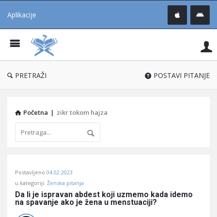
Aplikacije
Pit
Uč
®
PRETRAŽI
POSTAVI PITANJE
Početna
|
zikr tokom hajza
Pitaj
Postavljeno
04.02.2023
Učene
u kategoriji:
Ženska pitanja
®
Da li je ispravan abdest koji uzmemo kada idemo 
na spavanje ako je žena u menstuaciji?
Latest