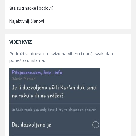
Šta su značke i bodovi?
Najaktivniji članovi
VIBER KVIZ
Pridruži se dnevnom kvizu na Viberu i nauči svaki dan
ponešto iz islama.