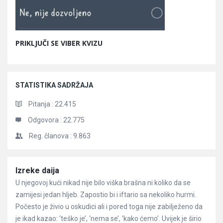
PRIKLJUČI SE VIBER KVIZU
STATISTIKA SADRŽAJA
Pitanja :
22.415
Odgovora :
22.775
Reg. članova :
9.863
Članci
Izreke daija
U njegovoj kući nikad nije bilo viška brašna ni koliko da se
zamijesi jedan hljeb. Zapostio bi i iftario sa nekoliko hurmi.
Počesto je živio u oskudici ali i pored toga nije zabilježeno da
je ikad kazao: ‘teško je’, ‘nema se’, ‘kako ćemo’. Uvijek je širio