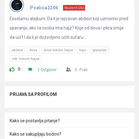
Pitanja
Pcelica2206
Student (2k)
Esselamu alejkum. Da li je ispravan abdest koji uzmemo pred
spavanje, ako ta osoba ima hajz? Koje od dova i zikra smije
da uci? I da li je dozvoljeno učiti sufaru ...
abdest
dova
dova tokom hajza
hajz
spavanje
zikr tokom hajza
0
1 Odgovor
0
Prati
Sidebar
PRIJAVA SA PROFILOM
Kako se postavlja pitanje?
Kako se sakupljaju bodovi?