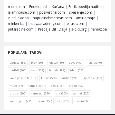
n-um.com
|
Enciklopedija Kur'ana
|
Enciklopedija hadisa
|
islamhouse.com
|
pozivistine.com
|
spasenje.com
|
zijadljakic.ba
|
hajrudinahmetovic.com
|
amir-smajic
|
minber.ba
|
hidayaacademy.com
|
el-asr.com
|
putsredine.com
|
Predaje BiH Daija
|
s-d-o.org
|
namaz.ba
|
POPULARNI TAGOVI
abdest
(582)
brak
(608)
djeca
(189)
dova
(490)
hadis
(340)
hadždž
(207)
hajz
(222)
hidžab
(187)
islam
(353)
kako postupiti
(236)
kur'an
(580)
kurban
(190)
liječenje
(190)
muž
(187)
namaz
(2377)
post
(748)
propis
(432)
propisi
(207)
ramazan
(246)
sihr
(303)
sunnet
(227)
zabranjeno
(231)
zekat
(356)
zikr
(229)
žena
(433)