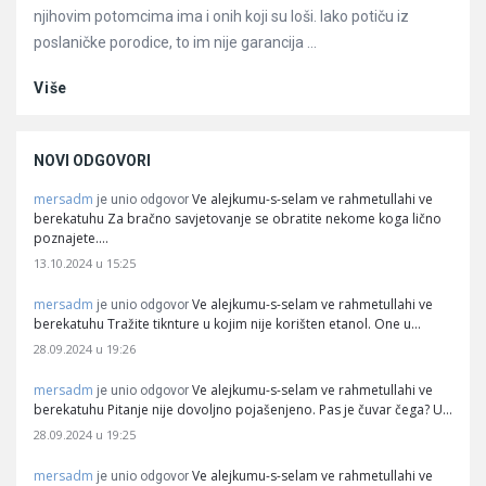
njihovim potomcima ima i onih koji su loši. Iako potiču iz
poslaničke porodice, to im nije garancija ...
Više
NOVI ODGOVORI
mersadm
Ve alejkumu-s-selam ve rahmetullahi ve
je unio odgovor
berekatuhu Za bračno savjetovanje se obratite nekome koga lično
poznajete.…
13.10.2024 u 15:25
mersadm
Ve alejkumu-s-selam ve rahmetullahi ve
je unio odgovor
berekatuhu Tražite tiknture u kojim nije korišten etanol. One u…
28.09.2024 u 19:26
mersadm
Ve alejkumu-s-selam ve rahmetullahi ve
je unio odgovor
berekatuhu Pitanje nije dovoljno pojašenjeno. Pas je čuvar čega? U…
28.09.2024 u 19:25
mersadm
Ve alejkumu-s-selam ve rahmetullahi ve
je unio odgovor