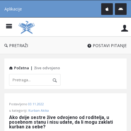
Aplikacije
Pit
Uč
®
PRETRAŽI
POSTAVI PITANJE
Početna
|
žive odvojeno
Pitaj
Postavljeno
03.11.2022
Učene
u kategoriji:
Kurban Akika
®
Ako dvije sestre žive odvojeno od roditelja, u 
posebnom stanu i nisu udate, da li mogu zaklati 
Latest
kurban za sebe?