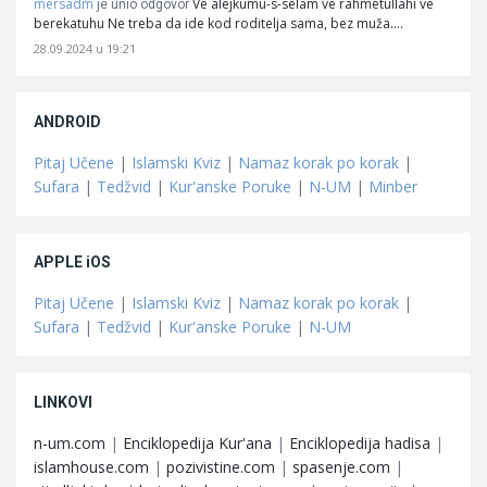
mersadm
Ve alejkumu-s-selam ve rahmetullahi ve
je unio odgovor
berekatuhu Ne treba da ide kod roditelja sama, bez muža.…
28.09.2024 u 19:21
ANDROID
Pitaj Učene
|
Islamski Kviz
|
Namaz korak po korak
|
Sufara
|
Tedžvid
|
Kur'anske Poruke
|
N-UM
|
Minber
APPLE iOS
Pitaj Učene
|
Islamski Kviz
|
Namaz korak po korak
|
Sufara
|
Tedžvid
|
Kur'anske Poruke
|
N-UM
LINKOVI
n-um.com
|
Enciklopedija Kur'ana
|
Enciklopedija hadisa
|
islamhouse.com
|
pozivistine.com
|
spasenje.com
|