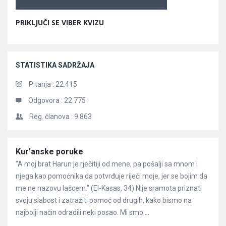
PRIKLJUČI SE VIBER KVIZU
STATISTIKA SADRŽAJA
Pitanja :
22.415
Odgovora :
22.775
Reg. članova :
9.863
Članci
Kur'anske poruke
“A moj brat Harun je rječitiji od mene, pa pošalji sa mnom i
njega kao pomoćnika da potvrđuje riječi moje, jer se bojim da
me ne nazovu lašcem.” (El-Kasas, 34) Nije sramota priznati
svoju slabost i zatražiti pomoć od drugih, kako bismo na
najbolji način odradili neki posao. Mi smo ...