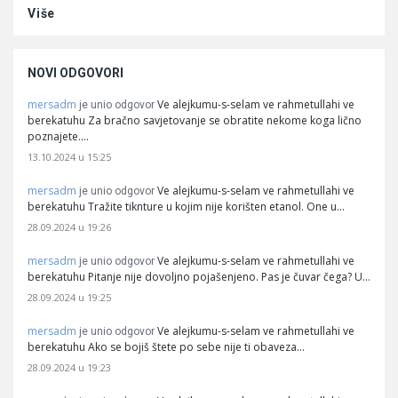
Više
NOVI ODGOVORI
mersadm
Ve alejkumu-s-selam ve rahmetullahi ve
je unio odgovor
berekatuhu Za bračno savjetovanje se obratite nekome koga lično
poznajete.…
13.10.2024 u 15:25
mersadm
Ve alejkumu-s-selam ve rahmetullahi ve
je unio odgovor
berekatuhu Tražite tiknture u kojim nije korišten etanol. One u…
28.09.2024 u 19:26
mersadm
Ve alejkumu-s-selam ve rahmetullahi ve
je unio odgovor
berekatuhu Pitanje nije dovoljno pojašenjeno. Pas je čuvar čega? U…
28.09.2024 u 19:25
mersadm
Ve alejkumu-s-selam ve rahmetullahi ve
je unio odgovor
berekatuhu Ako se bojiš štete po sebe nije ti obaveza…
28.09.2024 u 19:23