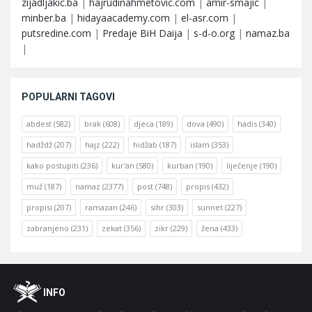
zijadljakic.ba
|
hajrudinahmetovic.com
|
amir-smajic
|
minber.ba
|
hidayaacademy.com
|
el-asr.com
|
putsredine.com
|
Predaje BiH Daija
|
s-d-o.org
|
namaz.ba
|
POPULARNI TAGOVI
abdest
(582)
brak
(608)
djeca
(189)
dova
(490)
hadis
(340)
hadždž
(207)
hajz
(222)
hidžab
(187)
islam
(353)
kako postupiti
(236)
kur'an
(580)
kurban
(190)
liječenje
(190)
muž
(187)
namaz
(2377)
post
(748)
propis
(432)
propisi
(207)
ramazan
(246)
sihr
(303)
sunnet
(227)
zabranjeno
(231)
zekat
(356)
zikr
(229)
žena
(433)
Footer
O
INFO