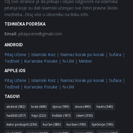
Cilj ove stranice je da prikupi i objavi odgovore na islamska
pitanja koje su dali islamski učenjaci sve četiri pravne škole-
mezheba...čitaj više u izborniku na linku Info.
TEHNIČKA PODRŠKA
Email:
pitajucene@gmail.com
ANDROID
Pitaj Učene
|
Islamski Kviz
|
Namaz korak po korak
|
Sufara
|
Tedžvid
|
Kur'anske Poruke
|
N-UM
|
Minber
APPLE iOS
Pitaj Učene
|
Islamski Kviz
|
Namaz korak po korak
|
Sufara
|
Tedžvid
|
Kur'anske Poruke
|
N-UM
TAGOVI
abdest
(582)
brak
(608)
djeca
(189)
dova
(490)
hadis
(340)
hadždž
(207)
hajz
(222)
hidžab
(187)
islam
(353)
kako postupiti
(236)
kur'an
(580)
kurban
(190)
liječenje
(190)