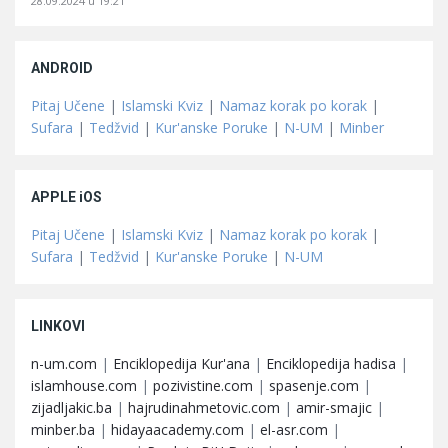
28.09.2024 u 19:21
ANDROID
Pitaj Učene
|
Islamski Kviz
|
Namaz korak po korak
|
Sufara
|
Tedžvid
|
Kur'anske Poruke
|
N-UM
|
Minber
APPLE iOS
Pitaj Učene
|
Islamski Kviz
|
Namaz korak po korak
|
Sufara
|
Tedžvid
|
Kur'anske Poruke
|
N-UM
LINKOVI
n-um.com
|
Enciklopedija Kur'ana
|
Enciklopedija hadisa
|
islamhouse.com
|
pozivistine.com
|
spasenje.com
|
zijadljakic.ba
|
hajrudinahmetovic.com
|
amir-smajic
|
minber.ba
|
hidayaacademy.com
|
el-asr.com
|