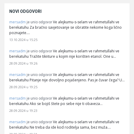
NOVI ODGOVORI
mersadm
Ve alejkumu-s-selam ve rahmetullahi ve
je unio odgovor
berekatuhu Za bračno savjetovanje se obratite nekome koga lično
poznajete.…
13.10.2024 u 15:25
mersadm
Ve alejkumu-s-selam ve rahmetullahi ve
je unio odgovor
berekatuhu Tražite tiknture u kojim nije korišten etanol. One u…
28.09.2024 u 19:26
mersadm
Ve alejkumu-s-selam ve rahmetullahi ve
je unio odgovor
berekatuhu Pitanje nije dovoljno pojašenjeno. Pas je čuvar čega? U…
28.09.2024 u 19:25
mersadm
Ve alejkumu-s-selam ve rahmetullahi ve
je unio odgovor
berekatuhu Ako se bojiš štete po sebe nije ti obaveza…
28.09.2024 u 19:23
mersadm
Ve alejkumu-s-selam ve rahmetullahi ve
je unio odgovor
berekatuhu Ne treba da ide kod roditelja sama, bez muža.…