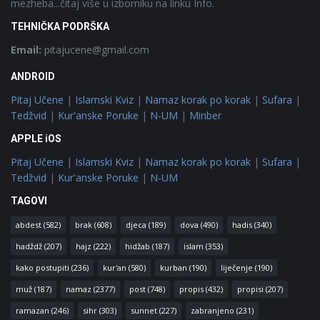
mezheba...čitaj više u izborniku na linku Info.
TEHNIČKA PODRŠKA
Email:
pitajucene@gmail.com
ANDROID
Pitaj Učene
|
Islamski Kviz
|
Namaz korak po korak
|
Sufara
|
Tedžvid
|
Kur'anske Poruke
|
N-UM
|
Minber
APPLE iOS
Pitaj Učene
|
Islamski Kviz
|
Namaz korak po korak
|
Sufara
|
Tedžvid
|
Kur'anske Poruke
|
N-UM
TAGOVI
abdest
(582)
brak
(608)
djeca
(189)
dova
(490)
hadis
(340)
hadždž
(207)
hajz
(222)
hidžab
(187)
islam
(353)
kako postupiti
(236)
kur'an
(580)
kurban
(190)
liječenje
(190)
muž
(187)
namaz
(2377)
post
(748)
propis
(432)
propisi
(207)
ramazan
(246)
sihr
(303)
sunnet
(227)
zabranjeno
(231)