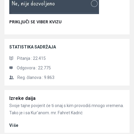
PRIKLJUČI SE VIBER KVIZU
STATISTIKA SADRŽAJA
Pitanja :
22.415
Odgovora :
22.775
Reg. članova :
9.863
Članci
Izreke daija
Svoje tajne povjerit će ti onaj s kim provodiš mnogo vremena.
Tako je i sa Kur'anom. mr. Fahret Kadrić
Više