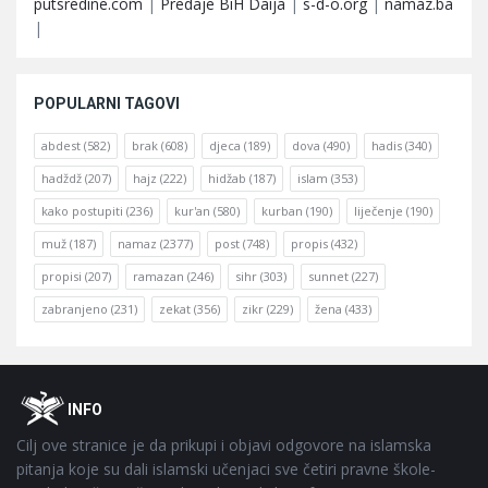
putsredine.com
|
Predaje BiH Daija
|
s-d-o.org
|
namaz.ba
|
POPULARNI TAGOVI
abdest
(582)
brak
(608)
djeca
(189)
dova
(490)
hadis
(340)
hadždž
(207)
hajz
(222)
hidžab
(187)
islam
(353)
kako postupiti
(236)
kur'an
(580)
kurban
(190)
liječenje
(190)
muž
(187)
namaz
(2377)
post
(748)
propis
(432)
propisi
(207)
ramazan
(246)
sihr
(303)
sunnet
(227)
zabranjeno
(231)
zekat
(356)
zikr
(229)
žena
(433)
Footer
O
INFO
Cilj ove stranice je da prikupi i objavi odgovore na islamska
pitanja koje su dali islamski učenjaci sve četiri pravne škole-