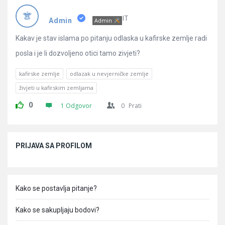
Pitanja
IT
Admin
Admin
Kakav je stav islama po pitanju odlaska u kafirske zemlje radi
posla i je li dozvoljeno otici tamo zivjeti?
kafirske zemlje
odlazak u nevjerničke zemlje
živjeti u kafirskim zemljama
0
1 Odgovor
0
Prati
Sidebar
PRIJAVA SA PROFILOM
Kako se postavlja pitanje?
Kako se sakupljaju bodovi?