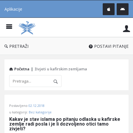
Aplikacije
Pit
Uč
®
PRETRAŽI
POSTAVI PITANJE
Početna
|
živjeti u kafirskim zemljama
Pitaj
Postavljeno
02.12.2018
Učene
u kategoriji:
Bez kategorije
®
Kakav je stav islama po pitanju odlaska u kafirske 
zemlje radi posla i je li dozvoljeno otici tamo 
Latest
zivjeti?