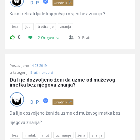
Pitanja
D. P.
Urednik
Kako tretirati ljude koji pričaju o vjeri bez znanja ?
bez
ljudi
tretiranje
znanja
0
2 Odgovora
0
Prati
Postavljeno
14.03.2019
u kategoriji:
Bračni propisi
Da li je dozvoljeno ženi da uzme od muževog 
imetka bez njegova znanja?
D. P.
Urednik
Da li je dozvoljeno ženi da uzme od muževog imetka bez
njegova znanja?
bez
imetak
muž
uzimanje
žena
znanja