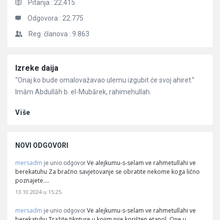
Pitanja :
22.415
Odgovora :
22.775
Reg. članova :
9.863
Članci
Izreke daija
“Onaj ko bude omalovažavao ulemu izgubit će svoj ahiret.”
Imām Abdullāh b. el-Mubārek, rahimehullah.
Više
NOVI ODGOVORI
mersadm
Ve alejkumu-s-selam ve rahmetullahi ve
je unio odgovor
berekatuhu Za bračno savjetovanje se obratite nekome koga lično
poznajete.…
13.10.2024 u 15:25
mersadm
Ve alejkumu-s-selam ve rahmetullahi ve
je unio odgovor
berekatuhu Tražite tiknture u kojim nije korišten etanol. One u…