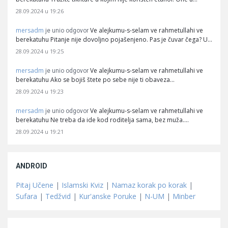
28.09.2024 u 19:26
mersadm
Ve alejkumu-s-selam ve rahmetullahi ve
je unio odgovor
berekatuhu Pitanje nije dovoljno pojašenjeno. Pas je čuvar čega? U…
28.09.2024 u 19:25
mersadm
Ve alejkumu-s-selam ve rahmetullahi ve
je unio odgovor
berekatuhu Ako se bojiš štete po sebe nije ti obaveza…
28.09.2024 u 19:23
mersadm
Ve alejkumu-s-selam ve rahmetullahi ve
je unio odgovor
berekatuhu Ne treba da ide kod roditelja sama, bez muža.…
28.09.2024 u 19:21
ANDROID
Pitaj Učene
|
Islamski Kviz
|
Namaz korak po korak
|
Sufara
|
Tedžvid
|
Kur'anske Poruke
|
N-UM
|
Minber