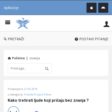
Aplikacije
Pit
Uč
®
PRETRAŽI
POSTAVI PITANJE
Početna
|
znanja
Pitaj
Postavljeno
21.03.2019
Učene
u kategoriji:
Pravila Propisi Fetve
®
Kako tretirati ljude koji pričaju bez znanja ?
Latest