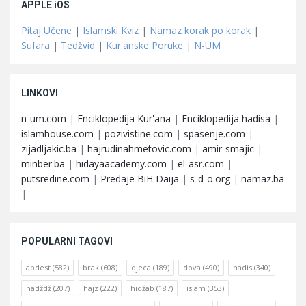
APPLE iOS
Pitaj Učene
|
Islamski Kviz
|
Namaz korak po korak
|
Sufara
|
Tedžvid
|
Kur'anske Poruke
|
N-UM
LINKOVI
n-um.com
|
Enciklopedija Kur'ana
|
Enciklopedija hadisa
|
islamhouse.com
|
pozivistine.com
|
spasenje.com
|
zijadljakic.ba
|
hajrudinahmetovic.com
|
amir-smajic
|
minber.ba
|
hidayaacademy.com
|
el-asr.com
|
putsredine.com
|
Predaje BiH Daija
|
s-d-o.org
|
namaz.ba
|
POPULARNI TAGOVI
abdest
(582)
brak
(608)
djeca
(189)
dova
(490)
hadis
(340)
hadždž
(207)
hajz
(222)
hidžab
(187)
islam
(353)