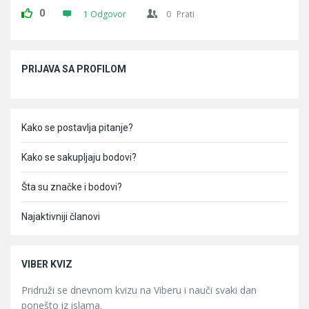
0
1 Odgovor
0
Prati
Sidebar
PRIJAVA SA PROFILOM
Kako se postavlja pitanje?
Kako se sakupljaju bodovi?
Šta su značke i bodovi?
Najaktivniji članovi
VIBER KVIZ
Pridruži se dnevnom kvizu na Viberu i nauči svaki dan
ponešto iz islama.