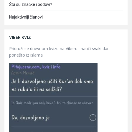
Šta su značke i bodovi?
Najaktivniji članovi
VIBER KVIZ
Pridruži se dnevnom kvizu na Viberu i nauči svaki dan
ponešto iz islama.