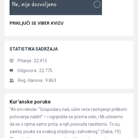
PRIKLJUČI SE VIBER KVIZU
STATISTIKA SADRŽAJA
Pitanja :
22.415
Odgovora :
22.775
Reg. članova :
9.863
Članci
Kur'anske poruke
“Ali oni rekoše: “Gospodaru naš, učini veće rastojanje prilikom
putovanja naših!” – i ogriješiše se prema sebi, i Mi učinismo
da se o njima samo priča, a njih posvuda raselismo. To su,
zaista, pouke za svakog strpljivog i zahvalnog.” (Saba, 19)