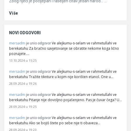
Zbog riječi je pocijepan i raseljen čitav jedan narod… ...
Više
NOVI ODGOVORI
mersadm
Ve alejkumu-s-selam ve rahmetullahi ve
je unio odgovor
berekatuhu Za bračno savjetovanje se obratite nekome koga lično
poznajete.…
13.10.2024 u 15:25
mersadm
Ve alejkumu-s-selam ve rahmetullahi ve
je unio odgovor
berekatuhu Tražite tiknture u kojim nije korišten etanol. One u…
28.09.2024 u 19:26
mersadm
Ve alejkumu-s-selam ve rahmetullahi ve
je unio odgovor
berekatuhu Pitanje nije dovoljno pojašenjeno. Pas je čuvar čega? U…
28.09.2024 u 19:25
mersadm
Ve alejkumu-s-selam ve rahmetullahi ve
je unio odgovor
berekatuhu Ako se bojiš štete po sebe nije ti obaveza…
28.09.2024 u 19:23