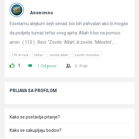
Pitanja
Anonimno
Esselamu alejkum šejh senad..bio bih zahvalan ako bi mogao
da podjelis tumač tefsir ovog ajeta..Allah ti bio na pomoci
amin.. ( 110 ) Reci: “Zovite: ‘Allah’, ili zovite: ‘Milostivi’, ...
110 el isra
tefsir
zovite allah
zovite milostivi
1
1 Odgovor
0
Prati
Sidebar
PRIJAVA SA PROFILOM
Kako se postavlja pitanje?
Kako se sakupljaju bodovi?