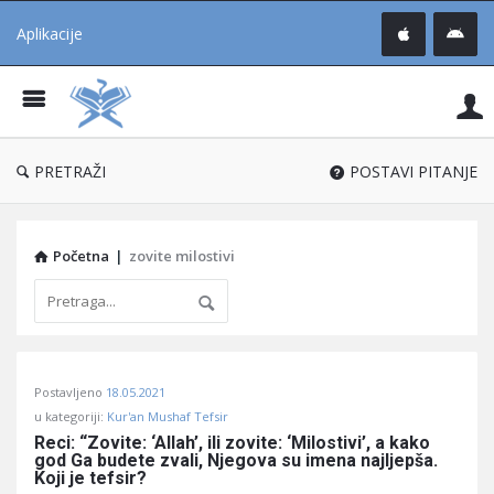
Aplikacije
Pit
Uč
®
PRETRAŽI
POSTAVI PITANJE
Početna
|
zovite milostivi
Pitaj
Postavljeno
18.05.2021
Učene
u kategoriji:
Kur'an Mushaf Tefsir
®
Reci: “Zovite: ‘Allah’, ili zovite: ‘Milostivi’, a kako 
god Ga budete zvali, Njegova su imena najljepša. 
Latest
Koji je tefsir?