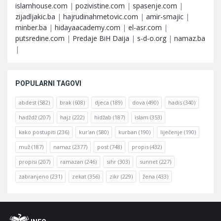
islamhouse.com
|
pozivistine.com
|
spasenje.com
|
zijadljakic.ba
|
hajrudinahmetovic.com
|
amir-smajic
|
minber.ba
|
hidayaacademy.com
|
el-asr.com
|
putsredine.com
|
Predaje BiH Daija
|
s-d-o.org
|
namaz.ba
|
POPULARNI TAGOVI
abdest
(582)
brak
(608)
djeca
(189)
dova
(490)
hadis
(340)
hadždž
(207)
hajz
(222)
hidžab
(187)
islam
(353)
kako postupiti
(236)
kur'an
(580)
kurban
(190)
liječenje
(190)
muž
(187)
namaz
(2377)
post
(748)
propis
(432)
propisi
(207)
ramazan
(246)
sihr
(303)
sunnet
(227)
zabranjeno
(231)
zekat
(356)
zikr
(229)
žena
(433)
Footer
O