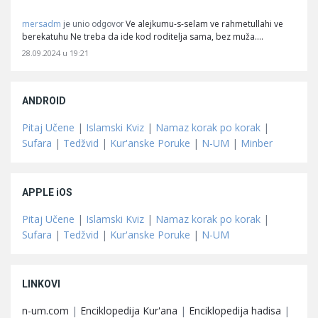
mersadm
Ve alejkumu-s-selam ve rahmetullahi ve
je unio odgovor
berekatuhu Ne treba da ide kod roditelja sama, bez muža.…
28.09.2024 u 19:21
ANDROID
Pitaj Učene
|
Islamski Kviz
|
Namaz korak po korak
|
Sufara
|
Tedžvid
|
Kur'anske Poruke
|
N-UM
|
Minber
APPLE iOS
Pitaj Učene
|
Islamski Kviz
|
Namaz korak po korak
|
Sufara
|
Tedžvid
|
Kur'anske Poruke
|
N-UM
LINKOVI
n-um.com
|
Enciklopedija Kur'ana
|
Enciklopedija hadisa
|