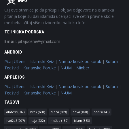
INFO
Cilj ove stranice je da prikupi i objavi odgovore na islamska
pitanja koje su dali islamski učenjaci sve četiri pravne škole-
mezheba...čitaj više u izborniku na linku Info.
TEHNIČKA PODRŠKA
Email:
pitajucene@gmail.com
ANDROID
Pitaj Učene
|
Islamski Kviz
|
Namaz korak po korak
|
Sufara
|
Tedžvid
|
Kur'anske Poruke
|
N-UM
|
Minber
APPLE iOS
Pitaj Učene
|
Islamski Kviz
|
Namaz korak po korak
|
Sufara
|
Tedžvid
|
Kur'anske Poruke
|
N-UM
TAGOVI
abdest
(582)
brak
(608)
djeca
(189)
dova
(490)
hadis
(340)
hadždž
(207)
hajz
(222)
hidžab
(187)
islam
(353)