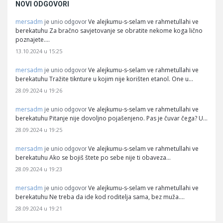
NOVI ODGOVORI
mersadm
Ve alejkumu-s-selam ve rahmetullahi ve
je unio odgovor
berekatuhu Za bračno savjetovanje se obratite nekome koga lično
poznajete.…
13.10.2024 u 15:25
mersadm
Ve alejkumu-s-selam ve rahmetullahi ve
je unio odgovor
berekatuhu Tražite tiknture u kojim nije korišten etanol. One u…
28.09.2024 u 19:26
mersadm
Ve alejkumu-s-selam ve rahmetullahi ve
je unio odgovor
berekatuhu Pitanje nije dovoljno pojašenjeno. Pas je čuvar čega? U…
28.09.2024 u 19:25
mersadm
Ve alejkumu-s-selam ve rahmetullahi ve
je unio odgovor
berekatuhu Ako se bojiš štete po sebe nije ti obaveza…
28.09.2024 u 19:23
mersadm
Ve alejkumu-s-selam ve rahmetullahi ve
je unio odgovor
berekatuhu Ne treba da ide kod roditelja sama, bez muža.…
28.09.2024 u 19:21