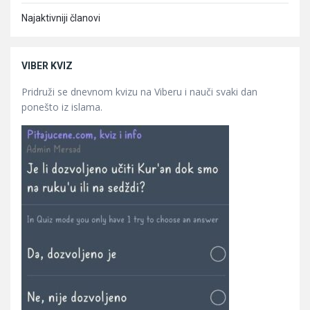
Najaktivniji članovi
VIBER KVIZ
Pridruži se dnevnom kvizu na Viberu i nauči svaki dan
ponešto iz islama.