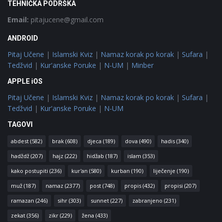
TEHNIČKA PODRŠKA
Email:
pitajucene@gmail.com
ANDROID
Pitaj Učene
|
Islamski Kviz
|
Namaz korak po korak
|
Sufara
|
Tedžvid
|
Kur'anske Poruke
|
N-UM
|
Minber
APPLE iOS
Pitaj Učene
|
Islamski Kviz
|
Namaz korak po korak
|
Sufara
|
Tedžvid
|
Kur'anske Poruke
|
N-UM
TAGOVI
abdest
(582)
brak
(608)
djeca
(189)
dova
(490)
hadis
(340)
hadždž
(207)
hajz
(222)
hidžab
(187)
islam
(353)
kako postupiti
(236)
kur'an
(580)
kurban
(190)
liječenje
(190)
muž
(187)
namaz
(2377)
post
(748)
propis
(432)
propisi
(207)
ramazan
(246)
sihr
(303)
sunnet
(227)
zabranjeno
(231)
zekat
(356)
zikr
(229)
žena
(433)