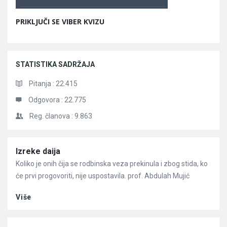
PRIKLJUČI SE VIBER KVIZU
STATISTIKA SADRŽAJA
Pitanja :
22.415
Odgovora :
22.775
Reg. članova :
9.863
Članci
Izreke daija
Koliko je onih čija se rodbinska veza prekinula i zbog stida, ko
će prvi progovoriti, nije uspostavila. prof. Abdulah Mujić
Više