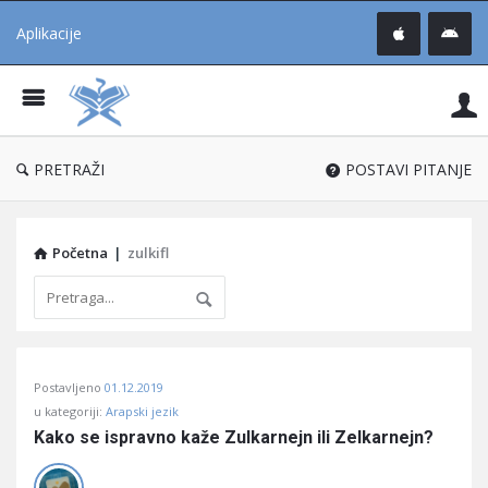
Aplikacije
Pit
Uč
®
PRETRAŽI
POSTAVI PITANJE
Početna
|
zulkifl
Pitaj
Postavljeno
01.12.2019
Učene
u kategoriji:
Arapski jezik
®
Kako se ispravno kaže Zulkarnejn ili Zelkarnejn?
Latest