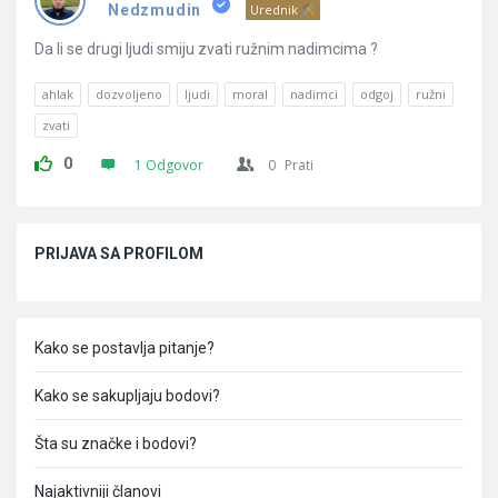
Pitanja
Nedzmudin
Urednik
Da li se drugi ljudi smiju zvati ružnim nadimcima ?
ahlak
dozvoljeno
ljudi
moral
nadimci
odgoj
ružni
zvati
0
1 Odgovor
0
Prati
Sidebar
PRIJAVA SA PROFILOM
Kako se postavlja pitanje?
Kako se sakupljaju bodovi?
Šta su značke i bodovi?
Najaktivniji članovi