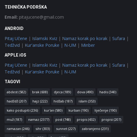
TEHNIČKA PODRŠKA
Email:
pitajucene@gmail.com
ANDROID
Pitaj Učene
|
Islamski Kviz
|
Namaz korak po korak
|
Sufara
|
Tedžvid
|
Kur'anske Poruke
|
N-UM
|
Minber
APPLE iOS
Pitaj Učene
|
Islamski Kviz
|
Namaz korak po korak
|
Sufara
|
Tedžvid
|
Kur'anske Poruke
|
N-UM
TAGOVI
abdest
(582)
brak
(608)
djeca
(189)
dova
(490)
hadis
(340)
hadždž
(207)
hajz
(222)
hidžab
(187)
islam
(353)
kako postupiti
(236)
kur'an
(580)
kurban
(190)
liječenje
(190)
muž
(187)
namaz
(2377)
post
(748)
propis
(432)
propisi
(207)
ramazan
(246)
sihr
(303)
sunnet
(227)
zabranjeno
(231)