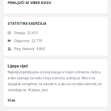
PRIKLJUČI SE VIBER KVIZU
STATISTIKA SADRŽAJA
Pitanja :
22.415
Odgovora :
22.775
Reg. članova :
9.863
Članci
Lijepa riječ
Najbolji prijatelji jesu oni koji kazuju o tvojim vrlinama i dobru,
a ako saznaju za neku tvoju sramotu, pokriju je. Ako ti se
dunjaluk osmjehne, ne zavide ti, a ako se na tebe namršti, ne
ostavljaju te. #Lijepa_riječ
Više