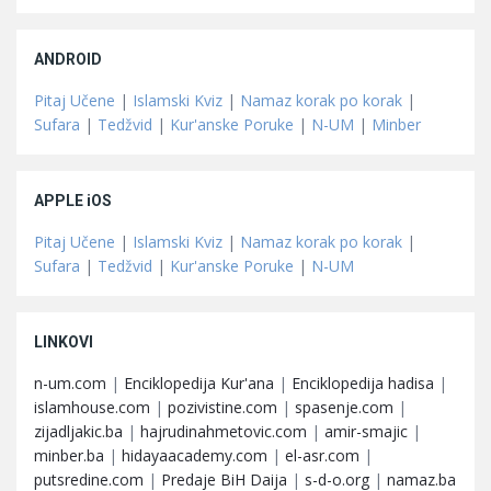
ANDROID
Pitaj Učene
|
Islamski Kviz
|
Namaz korak po korak
|
Sufara
|
Tedžvid
|
Kur'anske Poruke
|
N-UM
|
Minber
APPLE iOS
Pitaj Učene
|
Islamski Kviz
|
Namaz korak po korak
|
Sufara
|
Tedžvid
|
Kur'anske Poruke
|
N-UM
LINKOVI
n-um.com
|
Enciklopedija Kur'ana
|
Enciklopedija hadisa
|
islamhouse.com
|
pozivistine.com
|
spasenje.com
|
zijadljakic.ba
|
hajrudinahmetovic.com
|
amir-smajic
|
minber.ba
|
hidayaacademy.com
|
el-asr.com
|
putsredine.com
|
Predaje BiH Daija
|
s-d-o.org
|
namaz.ba