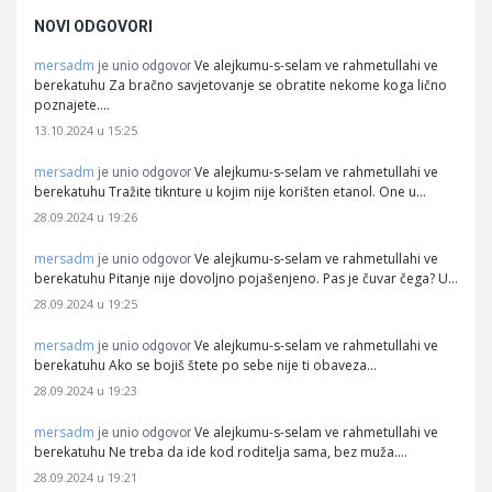
NOVI ODGOVORI
mersadm
Ve alejkumu-s-selam ve rahmetullahi ve
je unio odgovor
berekatuhu Za bračno savjetovanje se obratite nekome koga lično
poznajete.…
13.10.2024 u 15:25
mersadm
Ve alejkumu-s-selam ve rahmetullahi ve
je unio odgovor
berekatuhu Tražite tiknture u kojim nije korišten etanol. One u…
28.09.2024 u 19:26
mersadm
Ve alejkumu-s-selam ve rahmetullahi ve
je unio odgovor
berekatuhu Pitanje nije dovoljno pojašenjeno. Pas je čuvar čega? U…
28.09.2024 u 19:25
mersadm
Ve alejkumu-s-selam ve rahmetullahi ve
je unio odgovor
berekatuhu Ako se bojiš štete po sebe nije ti obaveza…
28.09.2024 u 19:23
mersadm
Ve alejkumu-s-selam ve rahmetullahi ve
je unio odgovor
berekatuhu Ne treba da ide kod roditelja sama, bez muža.…
28.09.2024 u 19:21