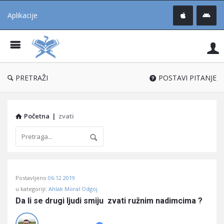
Aplikacije
Pit
Uč
®
PRETRAŽI
POSTAVI PITANJE
Početna
|
zvati
Pitaj
Postavljeno
06.12.2019
Učene
u kategoriji:
Ahlak Moral Odgoj
®
Da li se drugi ljudi smiju  zvati ružnim nadimcima ?
Latest