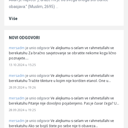
obasjava.” (Muslim, 2695) ...
Više
NOVI ODGOVORI
mersadm
Ve alejkumu-s-selam ve rahmetullahi ve
je unio odgovor
berekatuhu Za bračno savjetovanje se obratite nekome koga lično
poznajete.…
13.10.2024 u 15:25
mersadm
Ve alejkumu-s-selam ve rahmetullahi ve
je unio odgovor
berekatuhu Tražite tiknture u kojim nije korišten etanol. One u…
28.09.2024 u 19:26
mersadm
Ve alejkumu-s-selam ve rahmetullahi ve
je unio odgovor
berekatuhu Pitanje nije dovoljno pojašenjeno. Pas je čuvar čega? U…
28.09.2024 u 19:25
mersadm
Ve alejkumu-s-selam ve rahmetullahi ve
je unio odgovor
berekatuhu Ako se bojiš štete po sebe nije ti obaveza…