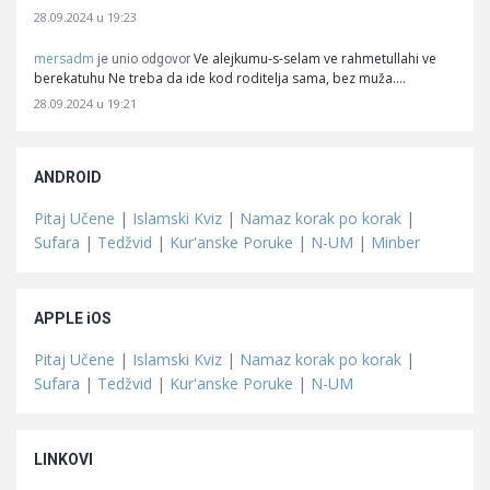
28.09.2024 u 19:23
mersadm
Ve alejkumu-s-selam ve rahmetullahi ve
je unio odgovor
berekatuhu Ne treba da ide kod roditelja sama, bez muža.…
28.09.2024 u 19:21
ANDROID
Pitaj Učene
|
Islamski Kviz
|
Namaz korak po korak
|
Sufara
|
Tedžvid
|
Kur'anske Poruke
|
N-UM
|
Minber
APPLE iOS
Pitaj Učene
|
Islamski Kviz
|
Namaz korak po korak
|
Sufara
|
Tedžvid
|
Kur'anske Poruke
|
N-UM
LINKOVI