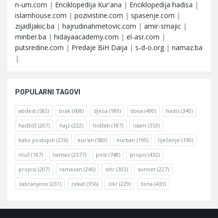
n-um.com
|
Enciklopedija Kur'ana
|
Enciklopedija hadisa
|
islamhouse.com
|
pozivistine.com
|
spasenje.com
|
zijadljakic.ba
|
hajrudinahmetovic.com
|
amir-smajic
|
minber.ba
|
hidayaacademy.com
|
el-asr.com
|
putsredine.com
|
Predaje BiH Daija
|
s-d-o.org
|
namaz.ba
|
POPULARNI TAGOVI
abdest
(582)
brak
(608)
djeca
(189)
dova
(490)
hadis
(340)
hadždž
(207)
hajz
(222)
hidžab
(187)
islam
(353)
kako postupiti
(236)
kur'an
(580)
kurban
(190)
liječenje
(190)
muž
(187)
namaz
(2377)
post
(748)
propis
(432)
propisi
(207)
ramazan
(246)
sihr
(303)
sunnet
(227)
zabranjeno
(231)
zekat
(356)
zikr
(229)
žena
(433)