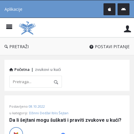
Aplikacije
Pit
Uč
®
PRETRAŽI
POSTAVI PITANJE
Početna
|
zvukovi u kući
Pitaj
Postavljeno
08.10.2022
Učene
u kategoriji:
Džinni Dedžal Iblis Šejtan
®
Da li šejtani mogu šuškati i praviti zvukove u kući?
Latest