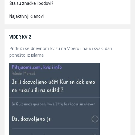
Šta su značke i bodovi?
Najaktivniji članovi
VIBER KVIZ
Pridruži se dnevnom kvizu na Viberu i nauči svaki dan
ponešto iz islama.