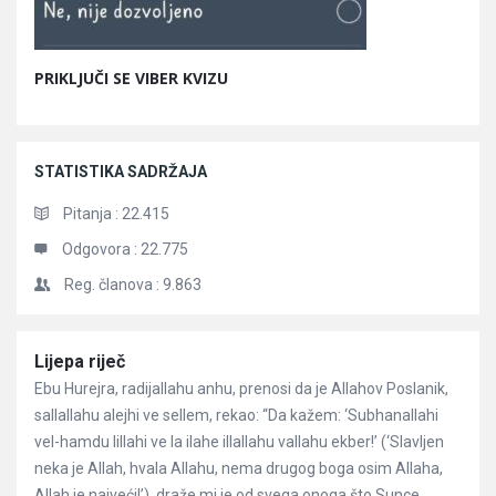
PRIKLJUČI SE VIBER KVIZU
STATISTIKA SADRŽAJA
Pitanja :
22.415
Odgovora :
22.775
Reg. članova :
9.863
Članci
Lijepa riječ
Ebu Hurejra, radijallahu anhu, prenosi da je Allahov Poslanik,
sallallahu alejhi ve sellem, rekao: “Da kažem: ‘Subhanallahi
vel-hamdu lillahi ve la ilahe illallahu vallahu ekber!’ (‘Slavljen
neka je Allah, hvala Allahu, nema drugog boga osim Allaha,
Allah je najveći!’), draže mi je od svega onoga što Sunce