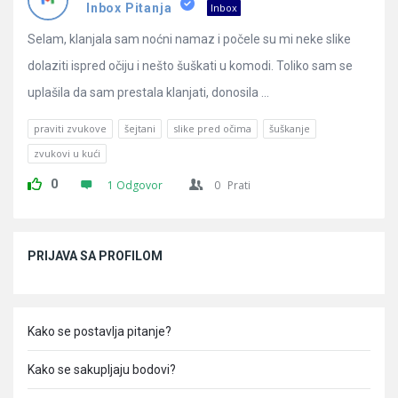
Pitanja
Inbox Pitanja
Inbox
Selam, klanjala sam noćni namaz i počele su mi neke slike
dolaziti ispred očiju i nešto šuškati u komodi. Toliko sam se
uplašila da sam prestala klanjati, donosila ...
praviti zvukove
šejtani
slike pred očima
šuškanje
zvukovi u kući
0
1 Odgovor
0
Prati
Sidebar
PRIJAVA SA PROFILOM
Kako se postavlja pitanje?
Kako se sakupljaju bodovi?