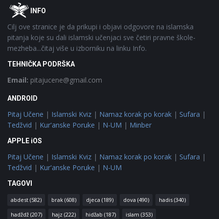
Footer
O
INFO
Cilj ove stranice je da prikupi i objavi odgovore na islamska
pitanja koje su dali islamski učenjaci sve četiri pravne škole-
mezheba...čitaj više u izborniku na linku Info.
TEHNIČKA PODRŠKA
Email:
pitajucene@gmail.com
ANDROID
Pitaj Učene
|
Islamski Kviz
|
Namaz korak po korak
|
Sufara
|
Tedžvid
|
Kur'anske Poruke
|
N-UM
|
Minber
APPLE iOS
Pitaj Učene
|
Islamski Kviz
|
Namaz korak po korak
|
Sufara
|
Tedžvid
|
Kur'anske Poruke
|
N-UM
TAGOVI
abdest
(582)
brak
(608)
djeca
(189)
dova
(490)
hadis
(340)
hadždž
(207)
hajz
(222)
hidžab
(187)
islam
(353)