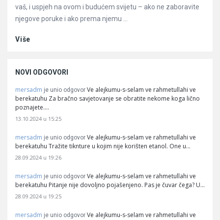
vaš, i uspjeh na ovom i budućem svijetu – ako ne zaboravite
njegove poruke i ako prema njemu ...
Više
NOVI ODGOVORI
mersadm
Ve alejkumu-s-selam ve rahmetullahi ve
je unio odgovor
berekatuhu Za bračno savjetovanje se obratite nekome koga lično
poznajete.…
13.10.2024 u 15:25
mersadm
Ve alejkumu-s-selam ve rahmetullahi ve
je unio odgovor
berekatuhu Tražite tiknture u kojim nije korišten etanol. One u…
28.09.2024 u 19:26
mersadm
Ve alejkumu-s-selam ve rahmetullahi ve
je unio odgovor
berekatuhu Pitanje nije dovoljno pojašenjeno. Pas je čuvar čega? U…
28.09.2024 u 19:25
mersadm
Ve alejkumu-s-selam ve rahmetullahi ve
je unio odgovor