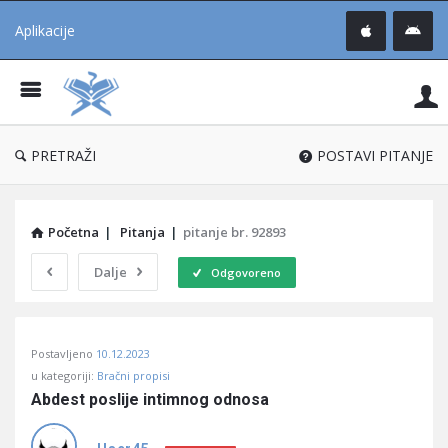
Aplikacije
Pit
Uč
®
PRETRAŽI
POSTAVI PITANJE
Početna
|
Pitanja
|
pitanje br. 92893
Dalje
Odgovoreno
Pitaj
Postavljeno
10.12.2023
Učene
u kategoriji:
Bračni propisi
®
Abdest poslije intimnog odnosa
Latest