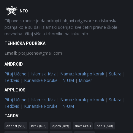
Footer
O
INFO
Cilj ove stranice je da prikupi i objavi odgovore na islamska
pitanja koje su dali islamski učenjaci sve četiri pravne škole-
mezheba...čitaj više u izborniku na linku Info.
TEHNIČKA PODRŠKA
Email:
pitajucene@gmail.com
ANDROID
Pitaj Učene
|
Islamski Kviz
|
Namaz korak po korak
|
Sufara
|
Tedžvid
|
Kur'anske Poruke
|
N-UM
|
Minber
APPLE iOS
Pitaj Učene
|
Islamski Kviz
|
Namaz korak po korak
|
Sufara
|
Tedžvid
|
Kur'anske Poruke
|
N-UM
TAGOVI
abdest
(582)
brak
(608)
djeca
(189)
dova
(490)
hadis
(340)