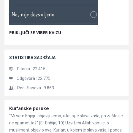
PRIKLJUČI SE VIBER KVIZU
STATISTIKA SADRŽAJA
Pitanja :
22.415
Odgovora :
22.775
Reg. članova :
9.863
Članci
Kur'anske poruke
“Mi vam Knjigu objavljujemo, u kojoj je slava vaša, pa zašto se
ne opametite?” (El-Enbija, 10) Uzvišeni Allah vam je, o
muslimani, objavio ovaj Kur'an, u kojem je slava vaša, i ponos