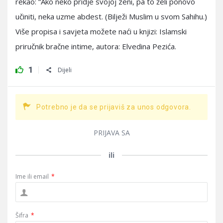
rekao: “Ako neko pridje svojoj zeni, pa to želi ponovo
učiniti, neka uzme abdest. (Bilježi Muslim u svom Sahihu.)
Više propisa i savjeta možete naći u knjizi: Islamski
priručnik bračne intime, autora: Elvedina Pezića.
1
Dijeli
Potrebno je da se prijaviš za unos odgovora.
PRIJAVA SA
ili
Ime ili email
*
Šifra
*