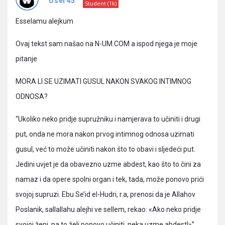
Pitanja
User45
Student (1k)
Esselamu alejkum
Ovaj tekst sam našao na N-UM.COM a ispod njega je moje
pitanje
MORA LI SE UZIMATI GUSUL NAKON SVAKOG INTIMNOG
ODNOSA?
“Ukoliko neko pridje supružniku i namjerava to učiniti i drugi
put, onda ne mora nakon prvog intimnog odnosa uzimati
gusul, već to može učiniti nakon što to obavi i sljedeći put.
Jedini uvjet je da obavezno uzme abdest, kao što to čini za
namaz i da opere spolni organ i tek, tada, može ponovo prići
svojoj supruzi. Ebu Se’id el-Hudri, r.a, prenosi da je Allahov
Poslanik, sallallahu alejhi ve sellem, rekao: «Ako neko pridje
svojoj ženi, pa to želi ponovo učiniti, neka uzme abdest!»”