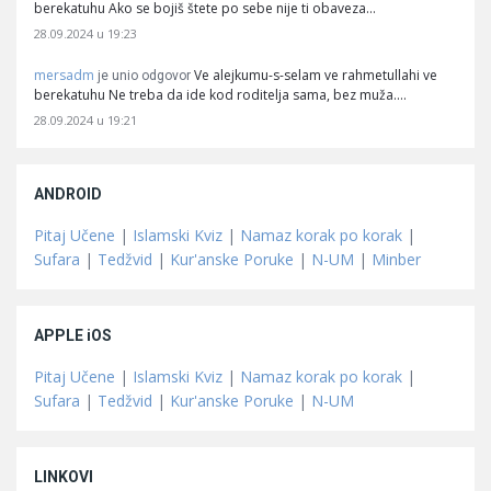
berekatuhu Ako se bojiš štete po sebe nije ti obaveza…
28.09.2024 u 19:23
mersadm
Ve alejkumu-s-selam ve rahmetullahi ve
je unio odgovor
berekatuhu Ne treba da ide kod roditelja sama, bez muža.…
28.09.2024 u 19:21
ANDROID
Pitaj Učene
|
Islamski Kviz
|
Namaz korak po korak
|
Sufara
|
Tedžvid
|
Kur'anske Poruke
|
N-UM
|
Minber
APPLE iOS
Pitaj Učene
|
Islamski Kviz
|
Namaz korak po korak
|
Sufara
|
Tedžvid
|
Kur'anske Poruke
|
N-UM
LINKOVI