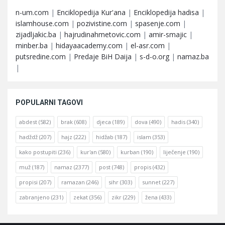
n-um.com
|
Enciklopedija Kur'ana
|
Enciklopedija hadisa
|
islamhouse.com
|
pozivistine.com
|
spasenje.com
|
zijadljakic.ba
|
hajrudinahmetovic.com
|
amir-smajic
|
minber.ba
|
hidayaacademy.com
|
el-asr.com
|
putsredine.com
|
Predaje BiH Daija
|
s-d-o.org
|
namaz.ba
|
POPULARNI TAGOVI
abdest
(582)
brak
(608)
djeca
(189)
dova
(490)
hadis
(340)
hadždž
(207)
hajz
(222)
hidžab
(187)
islam
(353)
kako postupiti
(236)
kur'an
(580)
kurban
(190)
liječenje
(190)
muž
(187)
namaz
(2377)
post
(748)
propis
(432)
propisi
(207)
ramazan
(246)
sihr
(303)
sunnet
(227)
zabranjeno
(231)
zekat
(356)
zikr
(229)
žena
(433)