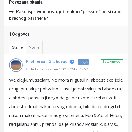
Povezana pitanja
Kako ispravno postupiti nakon "prevare" od strane
bračnog partnera?
1 Odgovor
Starije
Novije
Prof. Ersan Grahovac
Best Answer
DAIJA
Added an answer on 04.01.2024 at 06:57
We alejkumusselam. Ne mora ni gusul ni abdest ako žele
drugi put, ali je pohvalno. Gusul je pohvalniji od abdesta,
a abdest pohvalniji nego da ga ne uzme. I treba uzeti
abdest odmah nakon prvog odnosa, bilo da će drugi biti
nakon malo ili nakon mnogo vremena. Ebu Se’id el-Hudri,
radijallahu anhu, prenosi da je Allahov Poslanik, s.a.v.s.,