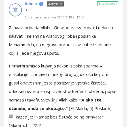
Admin
Best Answer
Admin
IT
Added an answer on 09.10.2018 at 12:43
Zahvala pripada Allahu, Gospodaru svjetova, i neka su
salavati i selami na Allahovog roba i poslanika
Muhammeda, na njegovu porodicu, ashabe i sve one
koji slijede njegovu uputu.
Primarni smisao kupanja nakon izlaska sperme –
ejakulacije ili pojavom nekog drugog uzroka koji čini
gusul obaveznim jeste postizanje vjerske čistoće,
odnosno uvjeta za ispravnost određenih obreda, poput
namaza i tavafa. Svevišnji Allah kaže:
“A ako ste
džunubi, onda se okupajte.”
(El-Maida, 5) Poslanik,
ﷺ, kazao je: “Namaz bez čistoće se ne prihvata.”
(Muslim, br. 224)