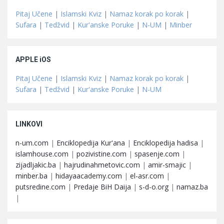
Pitaj Učene
|
Islamski Kviz
|
Namaz korak po korak
|
Sufara
|
Tedžvid
|
Kur'anske Poruke
|
N-UM
|
Minber
APPLE iOS
Pitaj Učene
|
Islamski Kviz
|
Namaz korak po korak
|
Sufara
|
Tedžvid
|
Kur'anske Poruke
|
N-UM
LINKOVI
n-um.com
|
Enciklopedija Kur'ana
|
Enciklopedija hadisa
|
islamhouse.com
|
pozivistine.com
|
spasenje.com
|
zijadljakic.ba
|
hajrudinahmetovic.com
|
amir-smajic
|
minber.ba
|
hidayaacademy.com
|
el-asr.com
|
putsredine.com
|
Predaje BiH Daija
|
s-d-o.org
|
namaz.ba
|