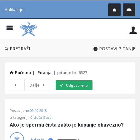
Aplikacije
Pit
Uč
®
PRETRAŽI
POSTAVI PITANJE
Početna
|
Pitanja
|
pitanje br. 6527
Dalje
Odgovoreno
Pitaj
Postavljeno
09.10.2018
Učene
u kategoriji:
Čistoća Gusul
®
Ako je sperma čista zašto je kupanje obavezno?
Latest