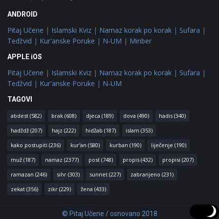
ANDROID
Pitaj Učene
|
Islamski Kviz
|
Namaz korak po korak
|
Sufara
|
Tedžvid
|
Kur'anske Poruke
|
N-UM
|
Minber
APPLE iOS
Pitaj Učene
|
Islamski Kviz
|
Namaz korak po korak
|
Sufara
|
Tedžvid
|
Kur'anske Poruke
|
N-UM
TAGOVI
abdest
(582)
brak
(608)
djeca
(189)
dova
(490)
hadis
(340)
hadždž
(207)
hajz
(222)
hidžab
(187)
islam
(353)
kako postupiti
(236)
kur'an
(580)
kurban
(190)
liječenje
(190)
muž
(187)
namaz
(2377)
post
(748)
propis
(432)
propisi
(207)
ramazan
(246)
sihr
(303)
sunnet
(227)
zabranjeno
(231)
zekat
(356)
zikr
(229)
žena
(433)
© Pitaj Učene / osnovano 2018