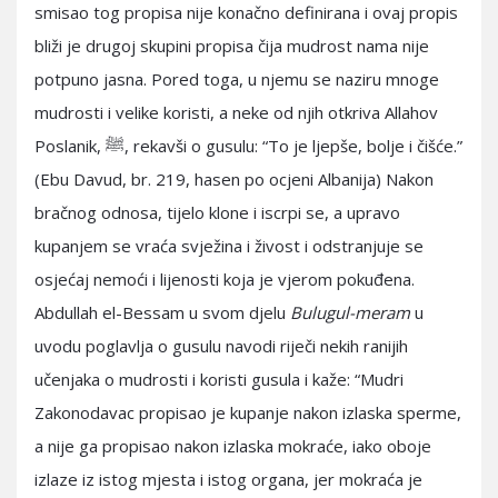
smisao tog propisa nije konačno definirana i ovaj propis
bliži je drugoj skupini propisa čija mudrost nama nije
potpuno jasna. Pored toga, u njemu se naziru mnoge
mudrosti i velike koristi, a neke od njih otkriva Allahov
Poslanik, ﷺ, rekavši o gusulu: “To je ljepše, bolje i čišće.”
(Ebu Davud, br. 219, hasen po ocjeni Albanija) Nakon
bračnog odnosa, tijelo klone i iscrpi se, a upravo
kupanjem se vraća svježina i živost i odstranjuje se
osjećaj nemoći i lijenosti koja je vjerom pokuđena.
Abdullah el-Bessam u svom djelu
Bulugul-meram
u
uvodu poglavlja o gusulu navodi riječi nekih ranijih
učenjaka o mudrosti i koristi gusula i kaže: “Mudri
Zakonodavac propisao je kupanje nakon izlaska sperme,
a nije ga propisao nakon izlaska mokraće, iako oboje
izlaze iz istog mjesta i istog organa, jer mokraća je