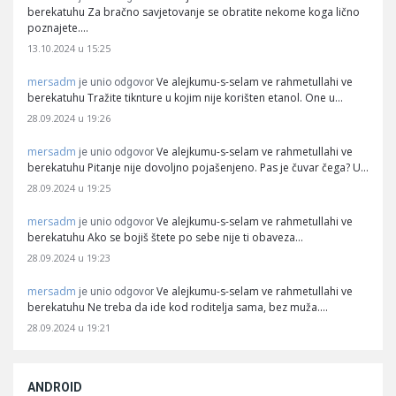
berekatuhu Za bračno savjetovanje se obratite nekome koga lično
poznajete.…
13.10.2024 u 15:25
mersadm
Ve alejkumu-s-selam ve rahmetullahi ve
je unio odgovor
berekatuhu Tražite tiknture u kojim nije korišten etanol. One u…
28.09.2024 u 19:26
mersadm
Ve alejkumu-s-selam ve rahmetullahi ve
je unio odgovor
berekatuhu Pitanje nije dovoljno pojašenjeno. Pas je čuvar čega? U…
28.09.2024 u 19:25
mersadm
Ve alejkumu-s-selam ve rahmetullahi ve
je unio odgovor
berekatuhu Ako se bojiš štete po sebe nije ti obaveza…
28.09.2024 u 19:23
mersadm
Ve alejkumu-s-selam ve rahmetullahi ve
je unio odgovor
berekatuhu Ne treba da ide kod roditelja sama, bez muža.…
28.09.2024 u 19:21
ANDROID