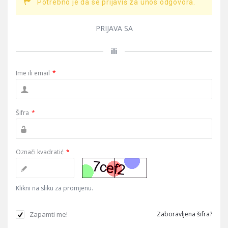
Potrebno je da se prijaviš za unos odgovora.
PRIJAVA SA
ili
Ime ili email
*
Šifra
*
Označi kvadratić
*
Klikni na sliku za promjenu.
Zapamti me!
Zaboravljena šifra?