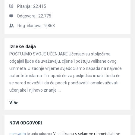
Pitanja :
22.415
Odgovora :
22.775
Reg. članova :
9.863
Članci
Izreke daija
POŠTUJMO SVOJE UČENJAKE Učenjaci su stoljećima
odgajali ljude da uvažavaju, cijene i poštuju velikane ovog
ummeta. U zadnje vrijeme svjedoci smo napada na najveće
autoritete islama. Ti napadi će za posljedicu imati i to da će
se narod odvažiti i da će poceti ponižavati i omalovažavati
učenjake i njihovo znanje. ...
Više
NOVI ODGOVORI
mersadm
Ve alejkumu-s-selam ve rahmetullahi ve
je unio odgovor