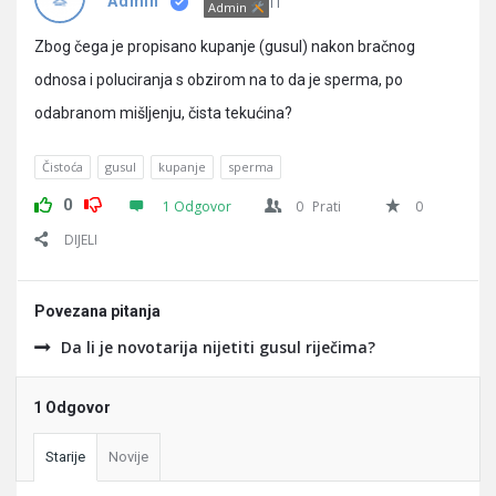
Pitanja
IT
Admin
Admin
Zbog čega je propisano kupanje (gusul) nakon bračnog
odnosa i poluciranja s obzirom na to da je sperma, po
odabranom mišljenju, čista tekućina?
Čistoća
gusul
kupanje
sperma
0
1 Odgovor
0
Prati
0
DIJELI
Povezana pitanja
Da li je novotarija nijetiti gusul riječima?
1 Odgovor
Starije
Novije