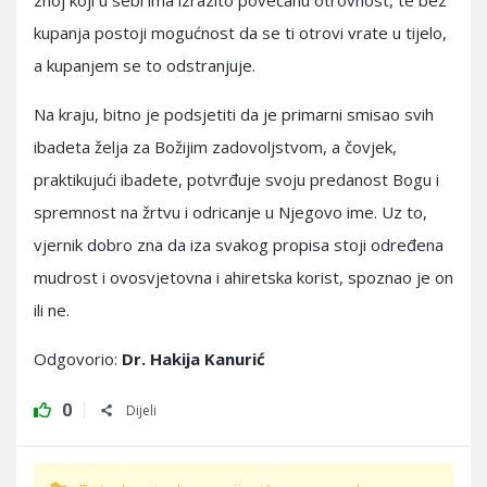
znoj koji u sebi ima izrazito povećanu otrovnost, te bez
kupanja postoji mogućnost da se ti otrovi vrate u tijelo,
a kupanjem se to odstranjuje.
Na kraju, bitno je podsjetiti da je primarni smisao svih
ibadeta želja za Božijim zadovoljstvom, a čovjek,
praktikujući ibadete, potvrđuje svoju predanost Bogu i
spremnost na žrtvu i odricanje u Njegovo ime. Uz to,
vjernik dobro zna da iza svakog propisa stoji određena
mudrost i ovosvjetovna i ahiretska korist, spoznao je on
ili ne.
Odgovorio:
Dr. Hakija Kanurić
0
Dijeli