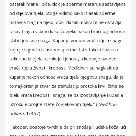
ostatak hrane i pića, dok je sperma materija sastavljena
od dijelova tijela. Stoga vidimo kako izlazak sperme
ostavlja trag na tijelo, dok izlazak mokraće ne ostavlja
takav trag, i vidimo kako čovjeku nakon bračnog odnosa
slabi tjelesna snaga. Kupanje vodom vraća tijelu snagu
koju je izgubilo izlaskom sperme. Isto tako, izlazak te
tekućine iz tijela uzrokuje lijenost, a kupanje nanovo
vraća tijelu živost i krepost. Medicinari su naglasili da
kupanje nakon odnosa vraća tijelu njegovu snagu, da je
to najkorisnija stvar za stimulaciju protoka krvi, čime se
tijelu vraća krepost i snaga, te da izostavljanje kupanja
uzrokuje brojne štete čovjekovom tijelu.” (
Tevdihul-
ahkam
, 1/367)
Također, postoje tvrdnje da pri snošaju ljudska koža luči