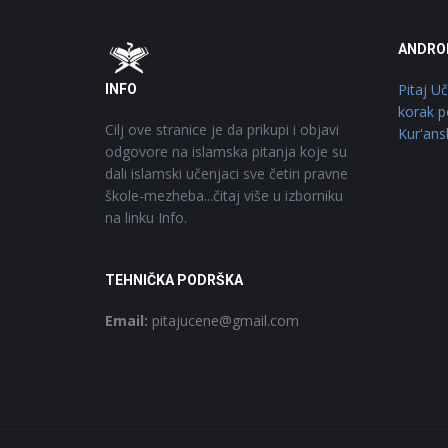
Footer
O
ANDRO
Pitaj U
INFO
korak p
Cilj ove stranice je da prikupi i objavi
Kur'ans
odgovore na islamska pitanja koje su
dali islamski učenjaci sve četiri pravne
škole-mezheba...čitaj više u izborniku
na linku Info.
TEHNIČKA PODRŠKA
Email:
pitajucene@gmail.com