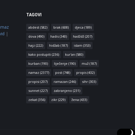
TAGOVI
amaz
abdest
(582)
brak
(608)
djeca
(189)
vid
|
dova
(490)
hadis
(340)
hadždž
(207)
hajz
(222)
hidžab
(187)
islam
(353)
kako postupiti
(236)
kur'an
(580)
kurban
(190)
liječenje
(190)
muž
(187)
namaz
(2377)
post
(748)
propis
(432)
propisi
(207)
ramazan
(246)
sihr
(303)
sunnet
(227)
zabranjeno
(231)
zekat
(356)
zikr
(229)
žena
(433)