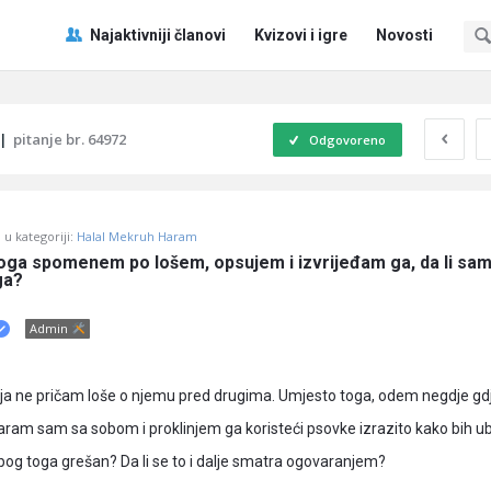
Pitaj
Pitaj
Najaktivniji članovi
Kvizovi i igre
Novosti
Učene
Učene
®
®
Navigacija
|
pitanje br. 64972
Odgovoreno
u kategoriji:
Halal Mekruh Haram
a spomenem po lošem, opsujem i izvrijeđam ga, da li sam
ga?
Admin
, ja ne pričam loše o njemu pred drugima. Umjesto toga, odem negdje g
ram sam sa sobom i proklinjem ga koristeći psovke izrazito kako bih ub
zbog toga grešan? Da li se to i dalje smatra ogovaranjem?