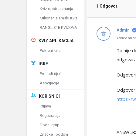
1 Odgovor
Kviz opšteg znanja
Milioner Islamski Kviz
RANGLISTE KVIZOVA
Admin
Added an an
KVIZ APLIKACIJA
To nije d
Pokreni kviz
odgovarat
IGRE
Pronađi riječ
Odgovori
Asocijacije
Odgovor 
KORISNICI
https://
Prijava
Registracija
Dodaj grupu
ANSWER:
Značke i bodovi