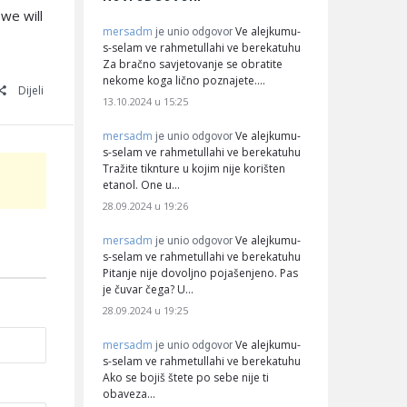
we will
mersadm
Ve alejkumu-
je unio odgovor
s-selam ve rahmetullahi ve berekatuhu
Za bračno savjetovanje se obratite
nekome koga lično poznajete.…
Dijeli
13.10.2024 u 15:25
mersadm
Ve alejkumu-
je unio odgovor
s-selam ve rahmetullahi ve berekatuhu
Tražite tiknture u kojim nije korišten
etanol. One u…
28.09.2024 u 19:26
mersadm
Ve alejkumu-
je unio odgovor
s-selam ve rahmetullahi ve berekatuhu
Pitanje nije dovoljno pojašenjeno. Pas
je čuvar čega? U…
28.09.2024 u 19:25
mersadm
Ve alejkumu-
je unio odgovor
s-selam ve rahmetullahi ve berekatuhu
Ako se bojiš štete po sebe nije ti
obaveza…