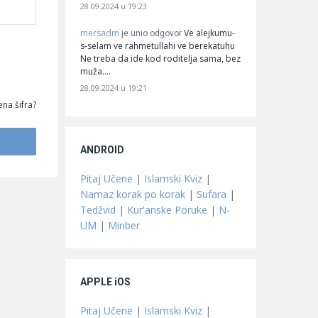
28.09.2024 u 19:23
mersadm
Ve alejkumu-
je unio odgovor
s-selam ve rahmetullahi ve berekatuhu
Ne treba da ide kod roditelja sama, bez
muža.…
28.09.2024 u 19:21
na šifra?
ANDROID
Pitaj Učene
|
Islamski Kviz
|
Namaz korak po korak
|
Sufara
|
Tedžvid
|
Kur'anske Poruke
|
N-
UM
|
Minber
APPLE iOS
Pitaj Učene
|
Islamski Kviz
|