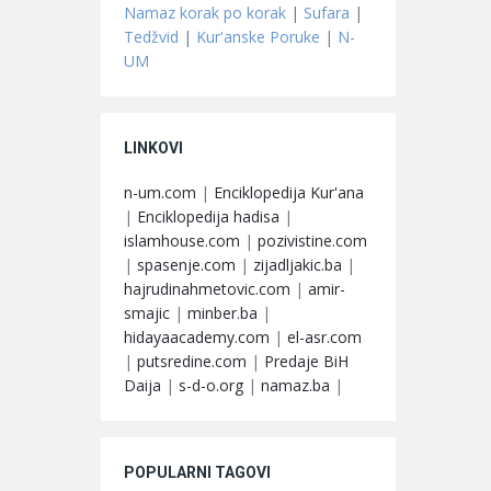
Namaz korak po korak
|
Sufara
|
Tedžvid
|
Kur'anske Poruke
|
N-
UM
LINKOVI
n-um.com
|
Enciklopedija Kur'ana
|
Enciklopedija hadisa
|
islamhouse.com
|
pozivistine.com
|
spasenje.com
|
zijadljakic.ba
|
hajrudinahmetovic.com
|
amir-
smajic
|
minber.ba
|
hidayaacademy.com
|
el-asr.com
|
putsredine.com
|
Predaje BiH
Daija
|
s-d-o.org
|
namaz.ba
|
POPULARNI TAGOVI