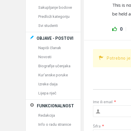
This is n
Sakupljanje bodove
be held a
Predloži kategoriju
Svi studenti
0
OBJAVE - POSTOVI
Napiši članak
Novosti
Potrebno je
Biografije učenjaka
Kur'anske poruke
Izreke daija
Lijepa riječ
Ime ili email
*
FUNKCIONALNOST
Redakcija
Info o radu stranice
Šifra
*