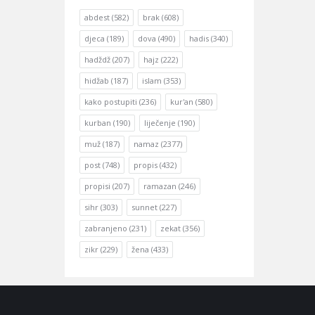
abdest
(582)
brak
(608)
djeca
(189)
dova
(490)
hadis
(340)
hadždž
(207)
hajz
(222)
hidžab
(187)
islam
(353)
kako postupiti
(236)
kur'an
(580)
kurban
(190)
liječenje
(190)
muž
(187)
namaz
(2377)
post
(748)
propis
(432)
propisi
(207)
ramazan
(246)
sihr
(303)
sunnet
(227)
zabranjeno
(231)
zekat
(356)
zikr
(229)
žena
(433)