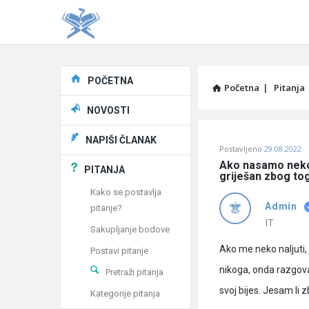
Explore
POČETNA
Početna
|
Pitanja
NOVOSTI
Pitaj
NAPIŠI ČLANAK
Postavljeno
29.08.2022
Učene
Ako nasamo nekog
PITANJA
griješan zbog to
®
Kako se postavlja
Admin
pitanje?
Latest
IT
Sakupljanje bodove
Pitanja
Ako me neko naljuti
Postavi pitanje
nikoga, onda razgova
Pretraži pitanja
svoj bijes. Jesam li 
Kategorije pitanja