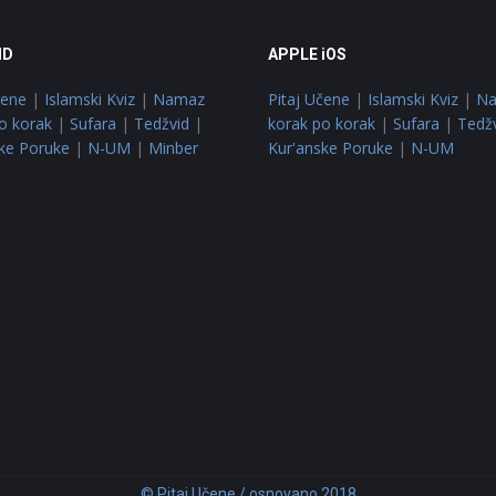
ID
APPLE iOS
čene
|
Islamski Kviz
|
Namaz
Pitaj Učene
|
Islamski Kviz
|
N
o korak
|
Sufara
|
Tedžvid
|
korak po korak
|
Sufara
|
Tedž
ke Poruke
|
N-UM
|
Minber
Kur'anske Poruke
|
N-UM
© Pitaj Učene / osnovano 2018