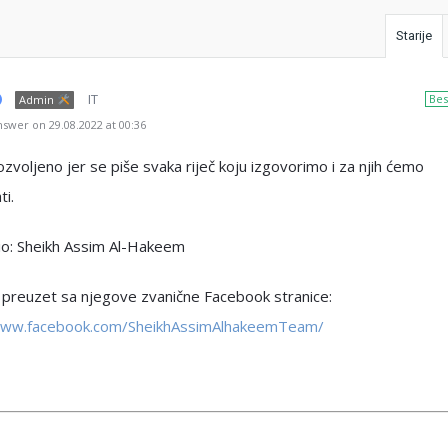
Starije
IT
Bes
Admin
swer on 29.08.2022 at 00:36
ozvoljeno jer se piše svaka riječ koju izgovorimo i za njih ćemo
i.
o: Sheikh Assim Al-Hakeem
preuzet sa njegove zvanične Facebook stranice:
www.facebook.com/SheikhAssimAlhakeemTeam/