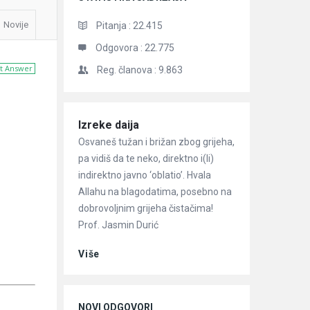
Novije
Pitanja :
22.415
Odgovora :
22.775
t Answer
Reg. članova :
9.863
Članci
Izreke daija
Osvaneš tužan i brižan zbog grijeha,
pa vidiš da te neko, direktno i(li)
indirektno javno ‘oblatio’. Hvala
Allahu na blagodatima, posebno na
dobrovoljnim grijeha čistačima!
Prof. Jasmin Durić
Više
NOVI ODGOVORI