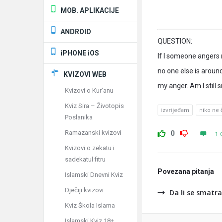
MOB. APLIKACIJE
ANDROID
QUESTION:
iPHONE iOS
If I someone angers 
no one else is aroun
KVIZOVI WEB
my anger. Am I still s
Kvizovi o Kur'anu
Kviz Sira – Životopis
izvrijeđam
niko ne 
Poslanika
0
Ramazanski kvizovi
1 
Kvizovi o zekatu i
sadekatul fitru
Povezana pitanja
Islamski Dnevni Kviz
Dječiji kvizovi
Da li se smatr
Kviz Škola Islama
Islamski Kviz 18+