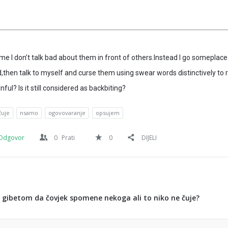
me I don’t talk bad about them in front of others.Instead I go someplac
d,then talk to myself and curse them using swear words distinctively to r
inful? Is it still considered as backbiting?
čuje
nsamo
ogovovaranje
opsujem
Odgovor
0
Prati
0
DIJELI
a gibetom da čovjek spomene nekoga ali to niko ne čuje?