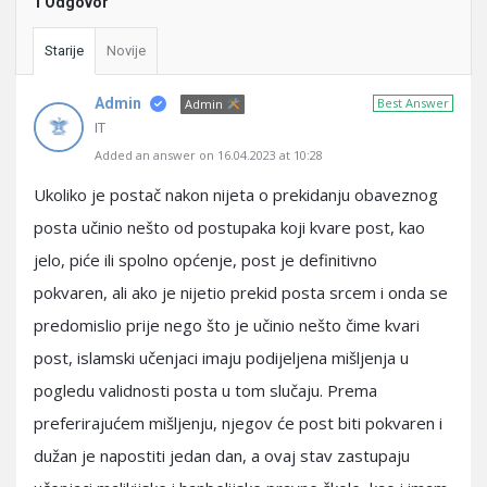
1 Odgovor
Starije
Novije
Admin
Best Answer
Admin
IT
Added an answer on 16.04.2023 at 10:28
Ukoliko je postač nakon nijeta o prekidanju obaveznog
posta učinio nešto od postupaka koji kvare post, kao
jelo, piće ili spolno općenje, post je definitivno
pokvaren, ali ako je nijetio prekid posta srcem i onda se
predomislio prije nego što je učinio nešto čime kvari
post, islamski učenjaci imaju podijeljena mišljenja u
pogledu validnosti posta u tom slučaju. Prema
preferirajućem mišljenju, njegov će post biti pokvaren i
dužan je napostiti jedan dan, a ovaj stav zastupaju