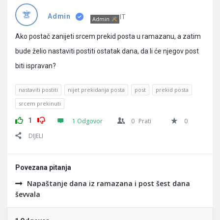
Pitanja
IT
Admin
Admin
Ako postač zanijeti srcem prekid posta u ramazanu, a zatim
bude želio nastaviti postiti ostatak dana, da li će njegov post
biti ispravan?
nastaviti postiti
nijet prekidanja posta
post
prekid posta
srcem prekinuti
1
1 Odgovor
0
Prati
0
DIJELI
Povezana pitanja
Napaštanje dana iz ramazana i post šest dana
ševvala