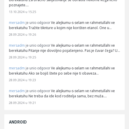
poznajete.…
13.10.2024 u 15:25
mersadm
Ve alejkumu-s-selam ve rahmetullahi ve
je unio odgovor
berekatuhu Tražite tiknture u kojim nije korišten etanol. One u…
28.09.2024 u 19:26
mersadm
Ve alejkumu-s-selam ve rahmetullahi ve
je unio odgovor
berekatuhu Pitanje nije dovoljno pojašenjeno. Pas je čuvar čega? U…
28.09.2024 u 19:25
mersadm
Ve alejkumu-s-selam ve rahmetullahi ve
je unio odgovor
berekatuhu Ako se bojiš štete po sebe nije ti obaveza…
28.09.2024 u 19:23
mersadm
Ve alejkumu-s-selam ve rahmetullahi ve
je unio odgovor
berekatuhu Ne treba da ide kod roditelja sama, bez muža.…
28.09.2024 u 19:21
ANDROID