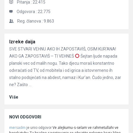
Pitanja :
22.415
Odgovora :
22.775
Reg. članova :
9.863
Članci
Izreke daija
SVE STVARI VEHNU AKO IH ZAPOSTAVIŠ, OSIM KUR’ANA!
AKO GA ZAPOSTAVIŠ – TI VEHNEŠ
Šejtan ljude napada
planski vec od malih nogu. Tako djecu moraš konstantno
odvraćati od TV, od mobitela i od igrica a istovremeno ih
stalno podsjećati na abdest, namaz i Kur’an. Čudo jedno, zar
ne? Zašto ...
Više
NOVI ODGOVORI
mersadm
Ve alejkumu-s-selam ve rahmetullahi ve
je unio odgovor
berekatuhu Za bračno savjetovanje se obratite nekome koga lično