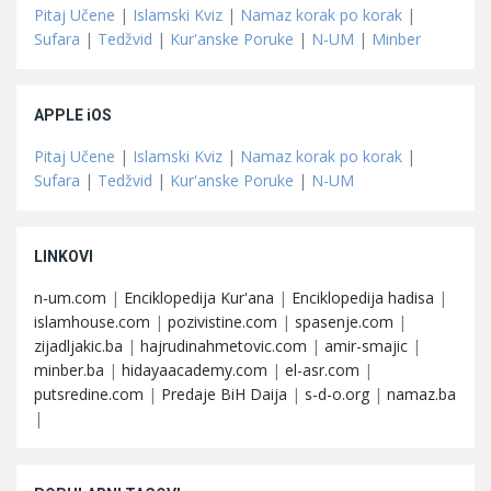
Pitaj Učene
|
Islamski Kviz
|
Namaz korak po korak
|
Sufara
|
Tedžvid
|
Kur'anske Poruke
|
N-UM
|
Minber
APPLE iOS
Pitaj Učene
|
Islamski Kviz
|
Namaz korak po korak
|
Sufara
|
Tedžvid
|
Kur'anske Poruke
|
N-UM
LINKOVI
n-um.com
|
Enciklopedija Kur'ana
|
Enciklopedija hadisa
|
islamhouse.com
|
pozivistine.com
|
spasenje.com
|
zijadljakic.ba
|
hajrudinahmetovic.com
|
amir-smajic
|
minber.ba
|
hidayaacademy.com
|
el-asr.com
|
putsredine.com
|
Predaje BiH Daija
|
s-d-o.org
|
namaz.ba
|