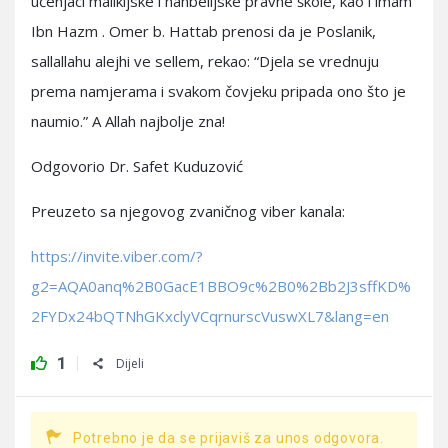
učenjaci malikijske i hanbelijske pravne škole, kao i imam
Ibn Hazm . Omer b. Hattab prenosi da je Poslanik,
sallallahu alejhi ve sellem, rekao: “Djela se vrednuju
prema namjerama i svakom čovjeku pripada ono što je
naumio.” A Allah najbolje zna!
Odgovorio Dr. Safet Kuduzović
Preuzeto sa njegovog zvaničnog viber kanala:
https://invite.viber.com/?
g2=AQA0anq%2B0GacE1BBO9c%2B0%2Bb2J3sffKD%
2FYDx24bQTNhGKxclyVCqrnurscVuswXL7&lang=en
1
Dijeli
Potrebno je da se prijaviš za unos odgovora.