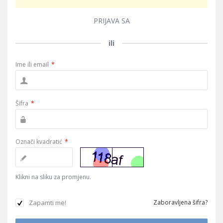
PRIJAVA SA
ili
Ime ili email
*
Šifra
*
Označi kvadratić
*
Klikni na sliku za promjenu.
Zapamti me!
Zaboravljena šifra?