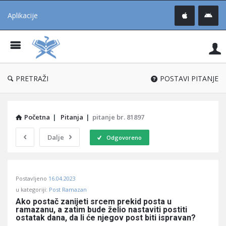
Aplikacije
Pit
Uč
®
PRETRAŽI
POSTAVI PITANJE
Početna
|
Pitanja
|
pitanje br. 81897
Dalje
Odgovoreno
Pitaj
Postavljeno
16.04.2023
Učene
u kategoriji:
Post Ramazan
®
Ako postač zanijeti srcem prekid posta u 
ramazanu, a zatim bude želio nastaviti postiti 
Latest
ostatak dana, da li će njegov post biti ispravan?