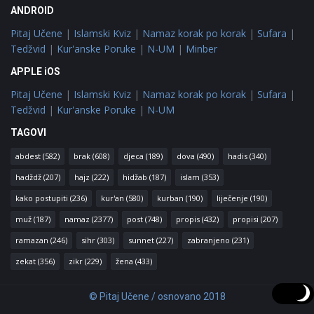
ANDROID
Pitaj Učene
|
Islamski Kviz
|
Namaz korak po korak
|
Sufara
|
Tedžvid
|
Kur'anske Poruke
|
N-UM
|
Minber
APPLE iOS
Pitaj Učene
|
Islamski Kviz
|
Namaz korak po korak
|
Sufara
|
Tedžvid
|
Kur'anske Poruke
|
N-UM
TAGOVI
abdest
(582)
brak
(608)
djeca
(189)
dova
(490)
hadis
(340)
hadždž
(207)
hajz
(222)
hidžab
(187)
islam
(353)
kako postupiti
(236)
kur'an
(580)
kurban
(190)
liječenje
(190)
muž
(187)
namaz
(2377)
post
(748)
propis
(432)
propisi
(207)
ramazan
(246)
sihr
(303)
sunnet
(227)
zabranjeno
(231)
zekat
(356)
zikr
(229)
žena
(433)
© Pitaj Učene / osnovano 2018