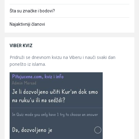
Šta su značke i bodovi?
Najaktivniji članovi
VIBER KVIZ
Pridruži se dnevnom kvizu na Viberu i nauči svaki dan
ponešto iz islama.