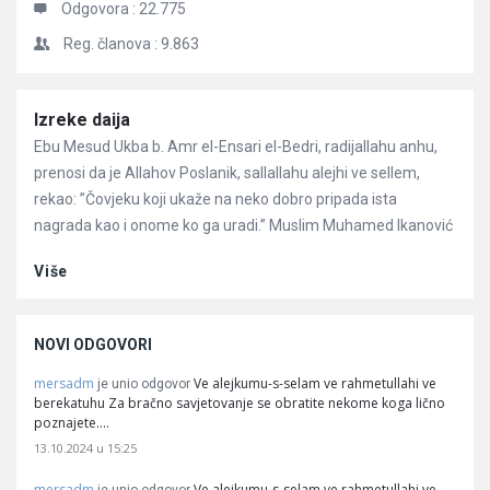
Odgovora :
22.775
Reg. članova :
9.863
Članci
Izreke daija
Ebu Mesud Ukba b. Amr el-Ensari el-Bedri, radijallahu anhu,
prenosi da je Allahov Poslanik, sallallahu alejhi ve sellem,
rekao: ”Čovjeku koji ukaže na neko dobro pripada ista
nagrada kao i onome ko ga uradi.” Muslim Muhamed Ikanović
Više
NOVI ODGOVORI
mersadm
Ve alejkumu-s-selam ve rahmetullahi ve
je unio odgovor
berekatuhu Za bračno savjetovanje se obratite nekome koga lično
poznajete.…
13.10.2024 u 15:25
mersadm
Ve alejkumu-s-selam ve rahmetullahi ve