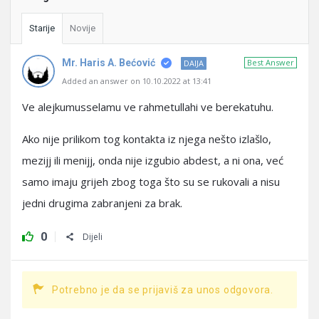
Starije
Novije
Mr. Haris A. Bećović
Best Answer
DAIJA
Added an answer on 10.10.2022 at 13:41
Ve alejkumusselamu ve rahmetullahi ve berekatuhu.
Ako nije prilikom tog kontakta iz njega nešto izlašlo,
mezijj ili menijj, onda nije izgubio abdest, a ni ona, već
samo imaju grijeh zbog toga što su se rukovali a nisu
jedni drugima zabranjeni za brak.
0
Dijeli
Potrebno je da se prijaviš za unos odgovora.