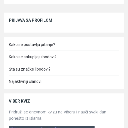
Sidebar
PRIJAVA SA PROFILOM
Kako se postavlja pitanje?
Kako se sakupljaju bodovi?
Šta su značke i bodovi?
Najaktivniji članovi
VIBER KVIZ
Pridruži se dnevnom kvizu na Viberu i nauči svaki dan
ponešto iz islama.