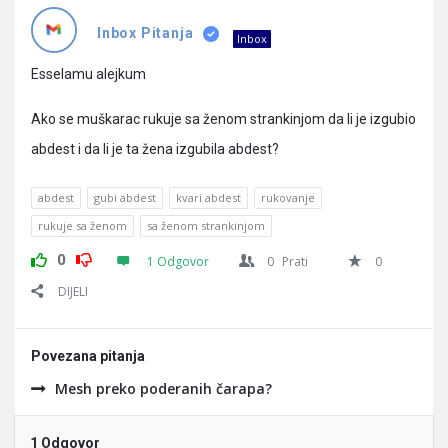
Pitanja
Inbox Pitanja
Inbox
Esselamu alejkum
Ako se muškarac rukuje sa ženom strankinjom da li je izgubio
abdest i da li je ta žena izgubila abdest?
abdest
gubi abdest
kvari abdest
rukovanje
rukuje sa ženom
sa ženom strankinjom
0
1 Odgovor
0
Prati
0
DIJELI
Povezana pitanja
Mesh preko poderanih čarapa?
1 Odgovor