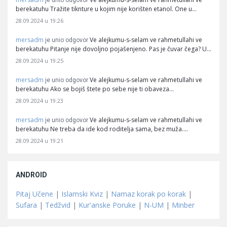
je unio odgovor
berekatuhu Tražite tiknture u kojim nije korišten etanol. One u…
28.09.2024 u 19:26
mersadm
Ve alejkumu-s-selam ve rahmetullahi ve
je unio odgovor
berekatuhu Pitanje nije dovoljno pojašenjeno. Pas je čuvar čega? U…
28.09.2024 u 19:25
mersadm
Ve alejkumu-s-selam ve rahmetullahi ve
je unio odgovor
berekatuhu Ako se bojiš štete po sebe nije ti obaveza…
28.09.2024 u 19:23
mersadm
Ve alejkumu-s-selam ve rahmetullahi ve
je unio odgovor
berekatuhu Ne treba da ide kod roditelja sama, bez muža.…
28.09.2024 u 19:21
ANDROID
Pitaj Učene
|
Islamski Kviz
|
Namaz korak po korak
|
Sufara
|
Tedžvid
|
Kur'anske Poruke
|
N-UM
|
Minber