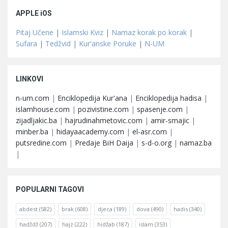
APPLE iOS
Pitaj Učene
|
Islamski Kviz
|
Namaz korak po korak
|
Sufara
|
Tedžvid
|
Kur'anske Poruke
|
N-UM
LINKOVI
n-um.com
|
Enciklopedija Kur'ana
|
Enciklopedija hadisa
|
islamhouse.com
|
pozivistine.com
|
spasenje.com
|
zijadljakic.ba
|
hajrudinahmetovic.com
|
amir-smajic
|
minber.ba
|
hidayaacademy.com
|
el-asr.com
|
putsredine.com
|
Predaje BiH Daija
|
s-d-o.org
|
namaz.ba
|
POPULARNI TAGOVI
abdest
(582)
brak
(608)
djeca
(189)
dova
(490)
hadis
(340)
hadždž
(207)
hajz
(222)
hidžab
(187)
islam
(353)