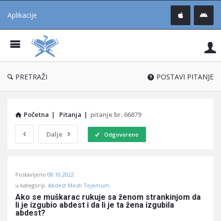
Aplikacije
Pit
Uč
®
PRETRAŽI
POSTAVI PITANJE
Početna
|
Pitanja
|
pitanje br. 66879
Dalje
Odgovoreno
Pitaj
Postavljeno
08.10.2022
Učene
u kategoriji:
Abdest Mesh Tejemum
®
Ako se muškarac rukuje sa ženom strankinjom da 
li je izgubio abdest i da li je ta žena izgubila 
Latest
abdest?