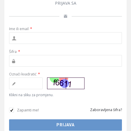
PRIJAVA SA
ili
Ime ili email
*
Šifra
*
Označi kvadratić
*
Klikni na sliku za promjenu.
Zapamti me!
Zaboravljena šifra?