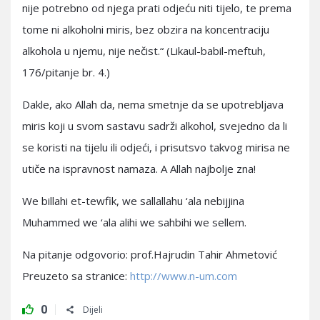
nije potrebno od njega prati odjeću niti tijelo, te prema
tome ni alkoholni miris, bez obzira na koncentraciju
alkohola u njemu, nije nečist.“ (Likaul-babil-meftuh,
176/pitanje br. 4.)
Dakle, ako Allah da, nema smetnje da se upotrebljava
miris koji u svom sastavu sadrži alkohol, svejedno da li
se koristi na tijelu ili odjeći, i prisutsvo takvog mirisa ne
utiče na ispravnost namaza. A Allah najbolje zna!
We billahi et-tewfik, we sallallahu ‘ala nebijjina
Muhammed we ‘ala alihi we sahbihi we sellem.
Na pitanje odgovorio: prof.Hajrudin Tahir Ahmetović
Preuzeto sa stranice:
http://www.n-um.com
0
Dijeli