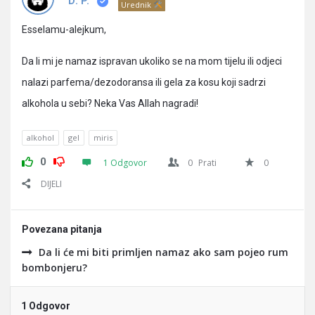
Pitanja
D. P.
Urednik
Esselamu-alejkum,
Da li mi je namaz ispravan ukoliko se na mom tijelu ili odjeci
nalazi parfema/dezodoransa ili gela za kosu koji sadrzi
alkohola u sebi? Neka Vas Allah nagradi!
alkohol
gel
miris
0
1 Odgovor
0
Prati
0
DIJELI
Povezana pitanja
Da li će mi biti primljen namaz ako sam pojeo rum
bombonjeru?
1 Odgovor