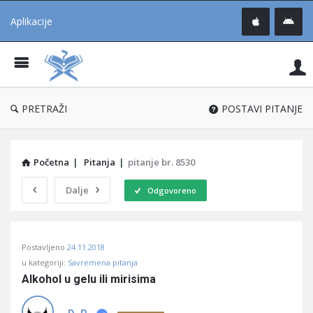
Aplikacije
Pit
Uč
®
PRETRAŽI
POSTAVI PITANJE
Početna
|
Pitanja
|
pitanje br. 8530
Dalje
Odgovoreno
Pitaj
Postavljeno
24.11.2018
Učene
u kategoriji:
Savremena pitanja
®
Alkohol u gelu ili mirisima
Latest