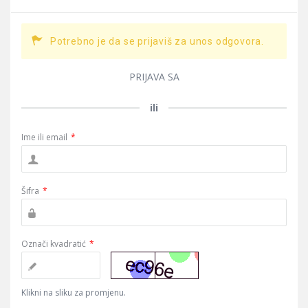
Potrebno je da se prijaviš za unos odgovora.
PRIJAVA SA
ili
Ime ili email
*
Šifra
*
Označi kvadratić
*
Klikni na sliku za promjenu.