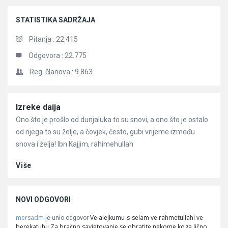
STATISTIKA SADRŽAJA
Pitanja :
22.415
Odgovora :
22.775
Reg. članova :
9.863
Članci
Izreke daija
Ono što je prošlo od dunjaluka to su snovi, a ono što je ostalo
od njega to su želje, a čovjek, često, gubi vrijeme između
snova i želja! Ibn Kajjim, rahimehullah
Više
NOVI ODGOVORI
mersadm
Ve alejkumu-s-selam ve rahmetullahi ve
je unio odgovor
berekatuhu Za bračno savjetovanje se obratite nekome koga lično