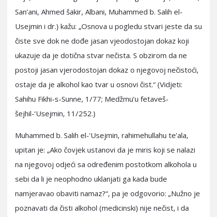
San’ani, Ahmed šakir, Albani, Muhammed b. Salih el-
Usejmin i dr.) kažu: „Osnova u pogledu stvari jeste da su
čiste sve dok ne dođe jasan vjeodostojan dokaz koji
ukazuje da je dotična stvar nečista. S obzirom da ne
postoji jasan vjerodostojan dokaz o njegovoj nečistoći,
ostaje da je alkohol kao tvar u osnovi čist.“ (Vidjeti:
Sahihu Fikhi-s-Sunne, 1/77; Medžmu’u fetaveš-
šejhil-‘Usejmin, 11/252.)
Muhammed b. Salih el-‘Usejmin, rahimehullahu te’ala,
upitan je: „Ako čovjek ustanovi da je miris koji se nalazi
na njegovoj odjeći sa određenim postotkom alkohola u
sebi da li je neophodno uklanjati ga kada bude
namjeravao obaviti namaz?“, pa je odgovorio: „Nužno je
poznavati da čisti alkohol (medicinski) nije nečist, i da