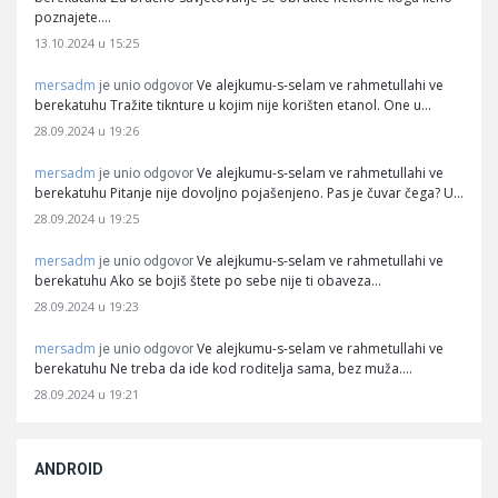
poznajete.…
13.10.2024 u 15:25
mersadm
Ve alejkumu-s-selam ve rahmetullahi ve
je unio odgovor
berekatuhu Tražite tiknture u kojim nije korišten etanol. One u…
28.09.2024 u 19:26
mersadm
Ve alejkumu-s-selam ve rahmetullahi ve
je unio odgovor
berekatuhu Pitanje nije dovoljno pojašenjeno. Pas je čuvar čega? U…
28.09.2024 u 19:25
mersadm
Ve alejkumu-s-selam ve rahmetullahi ve
je unio odgovor
berekatuhu Ako se bojiš štete po sebe nije ti obaveza…
28.09.2024 u 19:23
mersadm
Ve alejkumu-s-selam ve rahmetullahi ve
je unio odgovor
berekatuhu Ne treba da ide kod roditelja sama, bez muža.…
28.09.2024 u 19:21
ANDROID