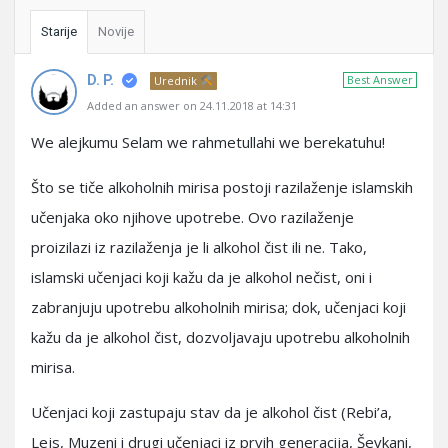
Starije
Novije
D. P.
Best Answer
Urednik
Added an answer on 24.11.2018 at 14:31
We alejkumu Selam we rahmetullahi we berekatuhu!
Što se tiče alkoholnih mirisa postoji razilaženje islamskih
učenjaka oko njihove upotrebe. Ovo razilaženje
proizilazi iz razilaženja je li alkohol čist ili ne. Tako,
islamski učenjaci koji kažu da je alkohol nečist, oni i
zabranjuju upotrebu alkoholnih mirisa; dok, učenjaci koji
kažu da je alkohol čist, dozvoljavaju upotrebu alkoholnih
mirisa.
Učenjaci koji zastupaju stav da je alkohol čist (Rebi’a,
Lejs, Muzeni i drugi učenjaci iz prvih generacija, Ševkani,