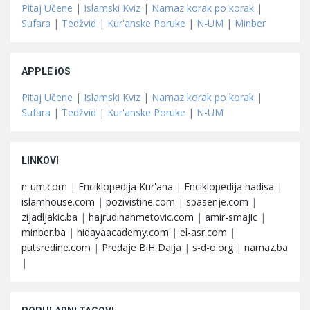
Pitaj Učene
|
Islamski Kviz
|
Namaz korak po korak
|
Sufara
|
Tedžvid
|
Kur'anske Poruke
|
N-UM
|
Minber
APPLE iOS
Pitaj Učene
|
Islamski Kviz
|
Namaz korak po korak
|
Sufara
|
Tedžvid
|
Kur'anske Poruke
|
N-UM
LINKOVI
n-um.com
|
Enciklopedija Kur'ana
|
Enciklopedija hadisa
|
islamhouse.com
|
pozivistine.com
|
spasenje.com
|
zijadljakic.ba
|
hajrudinahmetovic.com
|
amir-smajic
|
minber.ba
|
hidayaacademy.com
|
el-asr.com
|
putsredine.com
|
Predaje BiH Daija
|
s-d-o.org
|
namaz.ba
|