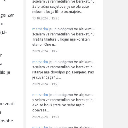
s-selam ve rahmetullahi ve berekatuhu
Za bračno savjetovanje se obratite
nekome koga lično poznajete.…
uge! Zar
13.10.2024 u 15:25
to
mersadm
Ve alejkumu-
je unio odgovor
(El-
s-selam ve rahmetullahi ve berekatuhu
Tražite tiknture u kojim nije korišten
etanol. One u…
28.09.2024 u 19:26
hr
mersadm
Ve alejkumu-
je unio odgovor
da
s-selam ve rahmetullahi ve berekatuhu
ilo je
Pitanje nije dovoljno pojašenjeno. Pas
je čuvar čega? U…
28.09.2024 u 19:25
mersadm
Ve alejkumu-
je unio odgovor
s-selam ve rahmetullahi ve berekatuhu
ne znači
Ako se bojiš štete po sebe nije ti
obaveza…
e
28.09.2024 u 19:23
u osobe
mersadm
Ve alejkumu-
je unio odgovor