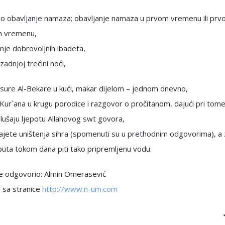
o obavljanje namaza; obavljanje namaza u prvom vremenu ili pr
 vremenu,
nje dobrovoljnih ibadeta,
zadnjoj trećini noći,
sure Al-Bekare u kući, makar dijelom – jednom dnevno,
 Kur`ana u krugu porodice i razgovor o pročitanom, dajući pri tome 
slušaju ljepotu Allahovog swt govora,
 ajete uništenja sihra (spomenuti su u prethodnim odgovorima), a
puta tokom dana piti tako pripremljenu vodu.
je odgovorio: Almin Omerasević
 sa stranice
http://www.n-um.com