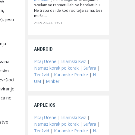
ve
s-selam ve rahmetullahi ve berekatuhu
ga,
Ne treba da ide kod roditelja sama, bez
muža.…
), jesu
28.09.2024 u 19:21
nju
ANDROID
Pitaj Učene
|
Islamski Kviz
|
zvana
Namaz korak po korak
|
Sufara
|
 osim
Tedžvid
|
Kur'anske Poruke
|
N-
zvršioci
UM
|
Minber
viranje
eca ne
APPLE iOS
Pitaj Učene
|
Islamski Kviz
|
jstvo
Namaz korak po korak
|
Sufara
|
Tedžvid
|
Kur'anske Poruke
|
N-