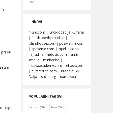
UM
vom
LINKOVI
n-um.com
|
Enciklopedija Kur'ana
|
Enciklopedija hadisa
|
islamhouse.com
|
pozivistine.com
|
spasenje.com
|
zijadljakic.ba
|
priliku
hajrudinahmetovic.com
|
amir-
smajic
|
minber.ba
|
hidayaacademy.com
|
el-asr.com
 zatim
|
putsredine.com
|
Predaje BiH
Daija
|
s-d-o.org
|
namaz.ba
|
POPULARNI TAGOVI
abdest
(582)
brak
(608)
Dijeli