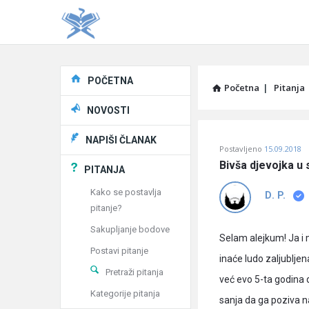
Explore
POČETNA
Početna
|
Pitanja
NOVOSTI
Pitaj
NAPIŠI ČLANAK
Postavljeno
15.09.2018
Učene
Bivša djevojka u
PITANJA
®
Kako se postavlja
D. P.
pitanje?
Latest
Sakupljanje bodove
Pitanja
Selam alejkum! Ja i
Postavi pitanje
inaće ludo zaljubljena
Pretraži pitanja
već evo 5-ta godina 
Kategorije pitanja
sanja da ga poziva n