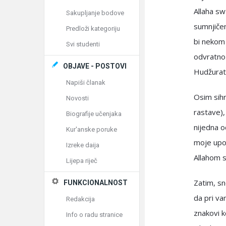
Allaha sw
Sakupljanje bodove
sumnjičen
Predloži kategoriju
bi nekom
Svi studenti
odvratno –
OBJAVE - POSTOVI
Hudžurat
Napiši članak
Osim sihr
Novosti
rastave),
Biografije učenjaka
nijedna od
Kur'anske poruke
moje upo
Izreke daija
Allahom s
Lijepa riječ
Zatim, sn
FUNKCIONALNOST
da pri va
Redakcija
znakovi k
Info o radu stranice