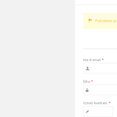
Potrebno je
Ime ili email
*
Šifra
*
Označi kvadratić
*