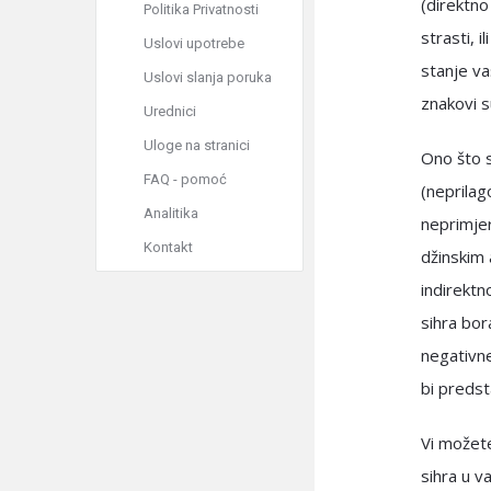
(direktno
Politika Privatnosti
strasti, 
Uslovi upotrebe
stanje va
Uslovi slanja poruka
znakovi s
Urednici
Uloge na stranici
Ono što s
FAQ - pomoć
(neprilag
Analitika
neprimjer
Kontakt
džinskim
indirektn
sihra bor
negativne
bi predst
Vi možete
sihra u va