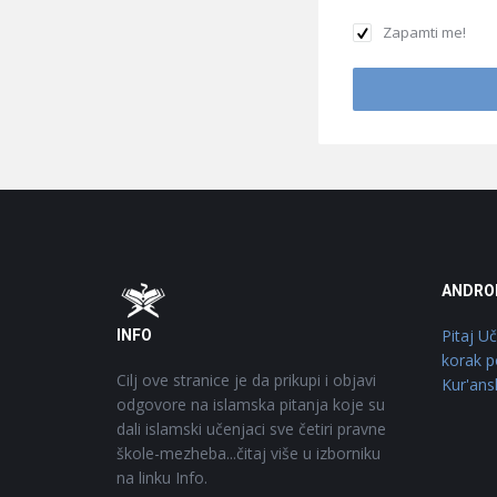
Zapamti me!
Footer
O
ANDRO
Pitaj U
INFO
korak p
Cilj ove stranice je da prikupi i objavi
Kur'ans
odgovore na islamska pitanja koje su
dali islamski učenjaci sve četiri pravne
škole-mezheba...čitaj više u izborniku
na linku Info.