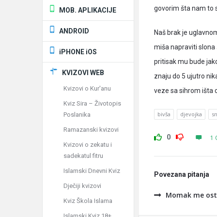
govorim šta nam to si
MOB. APLIKACIJE
ANDROID
Naš brak je uglavnom
miša napraviti slona
iPHONE iOS
pritisak mu bude jak
KVIZOVI WEB
znaju do 5 ujutro nik
Kvizovi o Kur'anu
veze sa sihrom išta
Kviz Sira – Životopis
bivša
djevojka
s
Poslanika
Ramazanski kvizovi
0
1 
Kvizovi o zekatu i
sadekatul fitru
Islamski Dnevni Kviz
Povezana pitanja
Dječiji kvizovi
Momak me ostav
Kviz Škola Islama
Islamski Kviz 18+