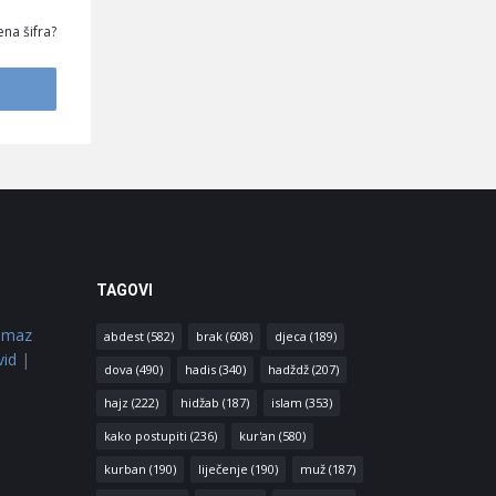
na šifra?
TAGOVI
amaz
abdest
(582)
brak
(608)
djeca
(189)
vid
|
dova
(490)
hadis
(340)
hadždž
(207)
hajz
(222)
hidžab
(187)
islam
(353)
kako postupiti
(236)
kur'an
(580)
kurban
(190)
liječenje
(190)
muž
(187)