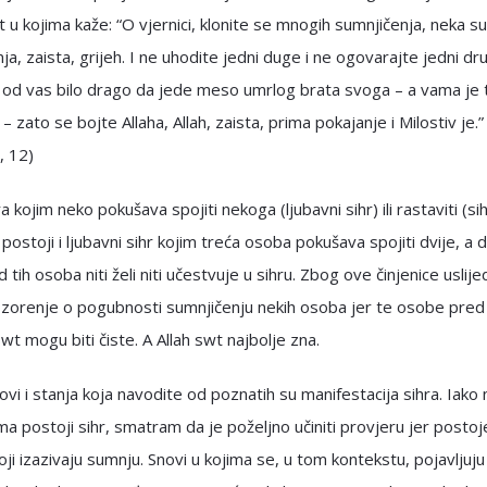
t u kojima kaže: “O vjernici, klonite se mnogih sumnjičenja, neka su
ja, zaista, grijeh. I ne uhodite jedni duge i ne ogovarajte jedni dr
 od vas bilo drago da jede meso umrlog brata svoga – a vama je 
 zato se bojte Allaha, Allah, zaista, prima pokajanje i Milostiv je.” 
, 12)
a kojim neko pokušava spojiti nekoga (ljubavni sihr) ili rastaviti (si
 postoji i ljubavni sihr kojim treća osoba pokušava spojiti dvije, a 
 tih osoba niti želi niti učestvuje u sihru. Zbog ove činjenice uslijed
zorenje o pogubnosti sumnjičenju nekih osoba jer te osobe pred
wt mogu biti čiste. A Allah swt najbolje zna.
ovi i stanja koja navodite od poznatih su manifestacija sihra. Iako 
ma postoji sihr, smatram da je poželjno učiniti provjeru jer postoj
oji izazivaju sumnju. Snovi u kojima se, u tom kontekstu, pojavljuj