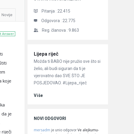
Pitanja :
22.415
Novije
Odgovora :
22.775
Reg. članova :
9.863
t Answer
ti
Članci
Lijepa riječ
Možda ti BABO nije pružio sve što si
titi
želio, ali budi siguran da ti je
jem
vjerovatno dao SVE ŠTO JE
a koje
POSJEDOVAO. #Lijepa_riječ
Više
jka
 da je
NOVI ODGOVORI
m
mersadm
Ve alejkumu-
je unio odgovor
riječi