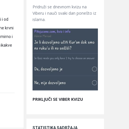
Pridruži se dnevnom kvizu na
Viberu i nauči svaki dan ponešto iz
islama.
 i od
ne krvni
emirno i
 ikakve
PRIKLJUČI SE VIBER KVIZU
STATISTIKA SADRŽAJA