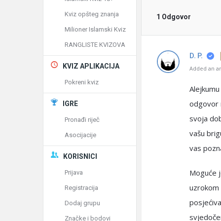
Kviz opšteg znanja
1 Odgovor
Milioner Islamski Kviz
RANGLISTE KVIZOVA
D. P.
KVIZ APLIKACIJA
Added an an
Pokreni kviz
Alejkumu 
odgovor n
IGRE
svoja dob
Pronađi riječ
vašu bri
Asocijacije
vas pozna
KORISNICI
Moguće je
Prijava
uzrokom t
Registracija
posjećiva
Dodaj grupu
svjedočen
Značke i bodovi