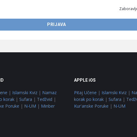
Zaboravlje
ID
APPLE iOS
čene
|
Islamski Kviz
|
Namaz
Pitaj Učene
|
Islamski Kviz
|
N
o korak
|
Sufara
|
Tedžvid
|
korak po korak
|
Sufara
|
Tedž
ke Poruke
|
N-UM
|
Minber
Kur'anske Poruke
|
N-UM