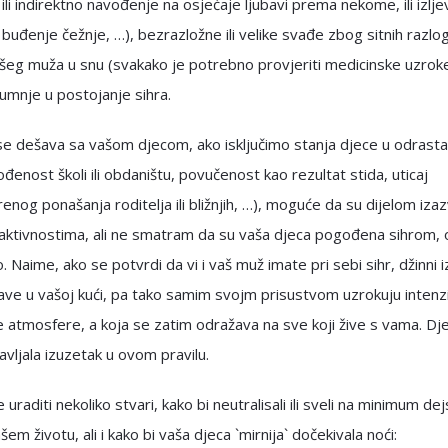
 ili indirektno navođenje na osjećaje ljubavi prema nekome, ili izlje
ili buđenje čežnje, …), bezrazložne ili velike svađe zbog sitnih razlo
šeg muža u snu (svakako je potrebno provjeriti medicinske uzroke
umnje u postojanje sihra.
e dešava sa vašom djecom, ako isključimo stanja djece u odrasta
ođenost školi ili obdaništu, povučenost kao rezultat stida, uticaj
enog ponašanja roditelja ili bližnjih, …), moguće da su dijelom iza
 aktivnostima, ali ne smatram da su vaša djeca pogođena sihrom,
o. Naime, ako se potvrdi da vi i vaš muž imate pri sebi sihr, džinni i
ave u vašoj kući, pa tako samim svojm prisustvom uzrokuju intenzi
 atmosfere, a koja se zatim odražava na sve koji žive s vama. Dj
avljala izuzetak u ovom pravilu.
 uraditi nekoliko stvari, kako bi neutralisali ili sveli na minimum de
šem životu, ali i kako bi vaša djeca `mirnija` dočekivala noći: