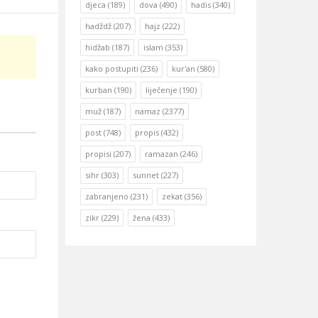
djeca
(189)
dova
(490)
hadis
(340)
hadždž
(207)
hajz
(222)
hidžab
(187)
islam
(353)
kako postupiti
(236)
kur'an
(580)
kurban
(190)
liječenje
(190)
muž
(187)
namaz
(2377)
post
(748)
propis
(432)
propisi
(207)
ramazan
(246)
sihr
(303)
sunnet
(227)
zabranjeno
(231)
zekat
(356)
zikr
(229)
žena
(433)