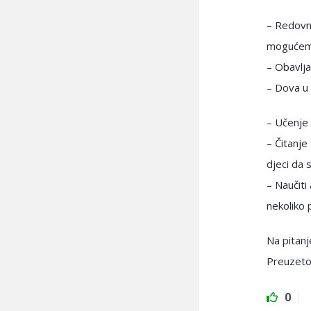
– Redovn
mogućem
– Obavlja
– Dova u 
– Učenje 
– Čitanje
djeci da 
– Naučiti
nekoliko 
Na pitan
Preuzeto
0