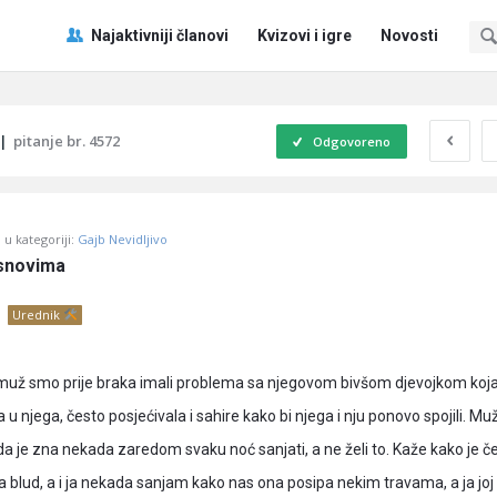
Pitaj
Pitaj
Najaktivniji članovi
Kvizovi i igre
Novosti
Učene
Učene
®
®
Navigacija
|
pitanje br. 4572
Odgovoreno
u kategoriji:
Gajb Nevidljivo
 snovima
Urednik
 muž smo prije braka imali problema sa njegovom bivšom djevojkom koja
 u njega, često posjećivala i sahire kako bi njega i nju ponovo spojili. Muž
da je zna nekada zaredom svaku noć sanjati, a ne želi to. Kaže kako je č
a blud, a i ja nekada sanjam kako nas ona posipa nekim travama, a ja joj