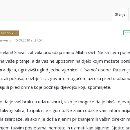
Starije
Bes
Urednik
swer on 15.09.2018 at 21:57
selam! Slava i zahvala pripadaju samo Allahu swt. Ne smijem poče
a vaše pitanje, a da vas ne upozorim na djelo kojim možete poniš
ra djela, ugrozivši ugled jedne vjernice, ili `samo` osobe. Razumi
gu, ali pokušajte izbjeći razgovor o mogućem uzroku pred osobam
ju ili pred onima koje poznaju djevojku koju spominjete.
 da je vaš brak na udaru sihra i, iako je moguće da je bivša djevo
akvog sihra, to ipak nije sigurno. Ne znam odakle vam informacija
la sihirbaze, ali ako nije došla njenim priznanjem ili vašim direktni
jem takvim posjetama, nemojte ih uzimati kao sigurne. Sjetite se 