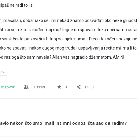
paš ne radi to i sl…
, mašallah, dobar iako se i mi nekad znamo posvađati oko neke gluposti
 što bi se reklo. Također moj muž legne da spava i u toku noći samo usta
o visok često pa završi u hitnoj na injekcijama… Djeca također spavaju n
ako ne spavati i nakon dugog mog truda i uspavljivanja recite mi ima li to
 od razloga što sam navela? Allah vas nagradio džennetom. AMIN!
novi
Odgovor
0
Prati
1
DIJELI
io nakon što smo imali intimni odnos, šta sad da radim?