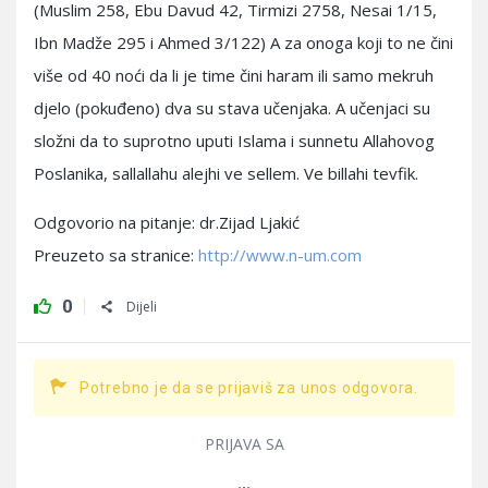
(Muslim 258, Ebu Davud 42, Tirmizi 2758, Nesai 1/15,
Ibn Madže 295 i Ahmed 3/122) A za onoga koji to ne čini
više od 40 noći da li je time čini haram ili samo mekruh
djelo (pokuđeno) dva su stava učenjaka. A učenjaci su
složni da to suprotno uputi Islama i sunnetu Allahovog
Poslanika, sallallahu alejhi ve sellem. Ve billahi tevfik.
Odgovorio na pitanje: dr.Zijad Ljakić
Preuzeto sa stranice:
http://www.n-um.com
0
Dijeli
Potrebno je da se prijaviš za unos odgovora.
PRIJAVA SA