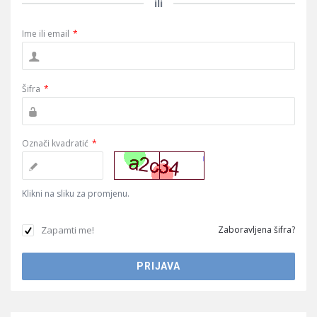
ili
Ime ili email
*
Šifra
*
Označi kvadratić
*
Klikni na sliku za promjenu.
Zapamti me!
Zaboravljena šifra?