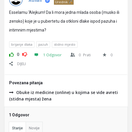
Pitanja
Adnan
Urednik
Esselamu ‘Alejkum! Da li mora jedna mlada osoba (musko ili
zensko) koje je u pubertetu da otkloni dlake ispod pazuha i
intimnim mjestima?
brijanje dlaka
pazuh
stidno mjesto
0
1 Odgovor
0
Prati
0
DIJELI
Povezana pitanja
Obuke iz medicine (online) u kojima se vide avreti
(stidna mjesta) žena
1 Odgovor
Starije
Novije