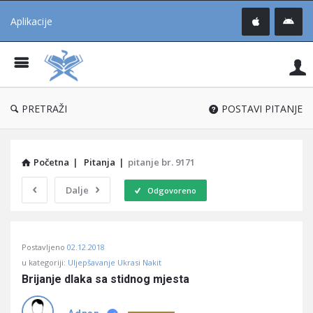
Aplikacije
Pit
Uč
®
PRETRAŽI
POSTAVI PITANJE
Početna
|
Pitanja
|
pitanje br. 9171
Dalje
Odgovoreno
Pitaj
Postavljeno
02.12.2018
Učene
u kategoriji:
Uljepšavanje Ukrasi Nakit
®
Brijanje dlaka sa stidnog mjesta
Latest