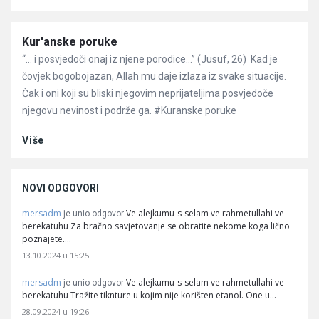
Članci
Kur'anske poruke
“… i posvjedoči onaj iz njene porodice…” (Jusuf, 26) Kad je
čovjek bogobojazan, Allah mu daje izlaza iz svake situacije.
Čak i oni koji su bliski njegovim neprijateljima posvjedoče
njegovu nevinost i podrže ga. #Kuranske poruke
Više
NOVI ODGOVORI
mersadm
Ve alejkumu-s-selam ve rahmetullahi ve
je unio odgovor
berekatuhu Za bračno savjetovanje se obratite nekome koga lično
poznajete.…
13.10.2024 u 15:25
mersadm
Ve alejkumu-s-selam ve rahmetullahi ve
je unio odgovor
berekatuhu Tražite tiknture u kojim nije korišten etanol. One u…
28.09.2024 u 19:26