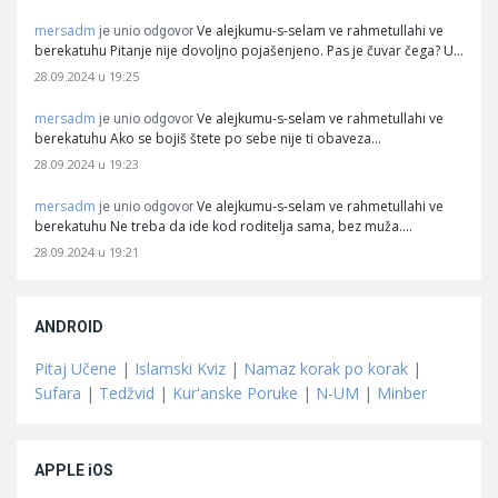
mersadm
Ve alejkumu-s-selam ve rahmetullahi ve
je unio odgovor
berekatuhu Pitanje nije dovoljno pojašenjeno. Pas je čuvar čega? U…
28.09.2024 u 19:25
mersadm
Ve alejkumu-s-selam ve rahmetullahi ve
je unio odgovor
berekatuhu Ako se bojiš štete po sebe nije ti obaveza…
28.09.2024 u 19:23
mersadm
Ve alejkumu-s-selam ve rahmetullahi ve
je unio odgovor
berekatuhu Ne treba da ide kod roditelja sama, bez muža.…
28.09.2024 u 19:21
ANDROID
Pitaj Učene
|
Islamski Kviz
|
Namaz korak po korak
|
Sufara
|
Tedžvid
|
Kur'anske Poruke
|
N-UM
|
Minber
APPLE iOS