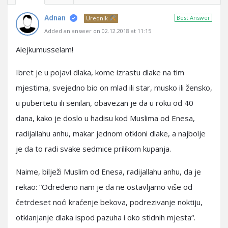
Adnan
Best Answer
Urednik
Added an answer on 02.12.2018 at 11:15
Alejkumusselam!
Ibret je u pojavi dlaka, kome izrastu dlake na tim
mjestima, svejedno bio on mlad ili star, musko ili žensko,
u pubertetu ili senilan, obavezan je da u roku od 40
dana, kako je doslo u hadisu kod Muslima od Enesa,
radijallahu anhu, makar jednom otkloni dlake, a najbolje
je da to radi svake sedmice prilikom kupanja.
Naime, bilježi Muslim od Enesa, radijallahu anhu, da je
rekao: “Određeno nam je da ne ostavljamo više od
četrdeset noći kraćenje bekova, podrezivanje noktiju,
otklanjanje dlaka ispod pazuha i oko stidnih mjesta“.