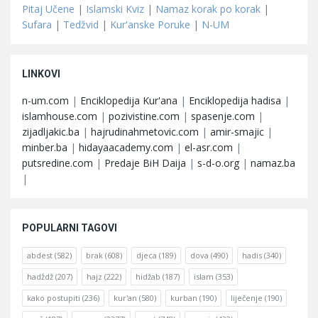
Pitaj Učene
|
Islamski Kviz
|
Namaz korak po korak
|
Sufara
|
Tedžvid
|
Kur'anske Poruke
|
N-UM
LINKOVI
n-um.com
|
Enciklopedija Kur'ana
|
Enciklopedija hadisa
|
islamhouse.com
|
pozivistine.com
|
spasenje.com
|
zijadljakic.ba
|
hajrudinahmetovic.com
|
amir-smajic
|
minber.ba
|
hidayaacademy.com
|
el-asr.com
|
putsredine.com
|
Predaje BiH Daija
|
s-d-o.org
|
namaz.ba
|
POPULARNI TAGOVI
abdest
(582)
brak
(608)
djeca
(189)
dova
(490)
hadis
(340)
hadždž
(207)
hajz
(222)
hidžab
(187)
islam
(353)
kako postupiti
(236)
kur'an
(580)
kurban
(190)
liječenje
(190)