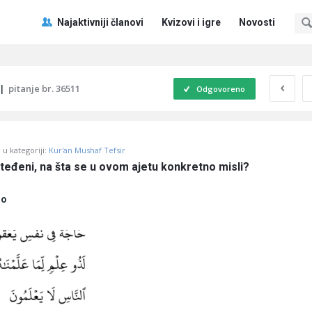
Pitaj
Pitaj
Najaktivniji članovi
Kvizovi i igre
Novosti
Učene
Učene
®
®
Navigacija
|
pitanje br. 36511
Odgovoreno
u kategoriji:
Kur'an Mushaf Tefsir
šteđeni, na šta se u ovom ajetu konkretno misli?
no