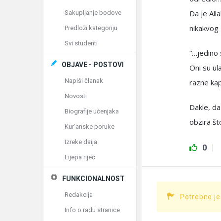
Da je All
Sakupljanje bodove
nikakvog 
Predloži kategoriju
Svi studenti
“…jedino 
OBJAVE - POSTOVI
Oni su ul
Napiši članak
razne kap
Novosti
Dakle, da
Biografije učenjaka
obzira što
Kur'anske poruke
Izreke daija
0
Lijepa riječ
FUNKCIONALNOST
Redakcija
Potrebno je
Info o radu stranice