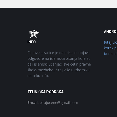
Footer
O
ANDRO
Pitaj U
INFO
korak p
Cilj ove stranice je da prikupi i objavi
Kur'ans
odgovore na islamska pitanja koje su
dali islamski učenjaci sve četiri pravne
škole-mezheba...čitaj više u izborniku
na linku Info.
TEHNIČKA PODRŠKA
Email:
pitajucene@gmail.com