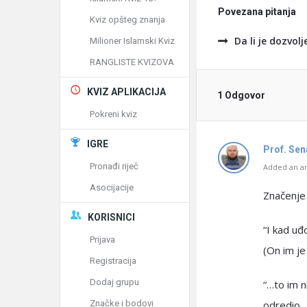
Povezana pitanja
Kviz opšteg znanja
Da li je dozvol
Milioner Islamski Kviz
RANGLISTE KVIZOVA
KVIZ APLIKACIJA
1 Odgovor
Pokreni kviz
IGRE
Prof. Se
Pronađi riječ
Added an an
Asocijacije
Značenje 
KORISNICI
“I kad uđ
Prijava
(On im je
Registracija
Dodaj grupu
“…to im n
Značke i bodovi
odredio…