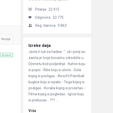
Pitanja :
22.415
Odgovora :
22.775
Reg. članova :
9.863
Novije
Članci
Izreke daija
Jeste li čuli za hadise: “…idi i penji se,
t Answer
zaista je tvoje konačno odredište u
Dženetu kod posljednje: -Kahve koju
si popio. -Ribe koju si ulovio. -Gola
kojeg si postigao. -Airsoft/Paintball
kuglice koju si ispalio. -Tega kojeg si
podigao. -Koraka kojeg si prošetao. -
Filma kojeg si pogledao. -Igrice koju
si prekucao….??? ...
Više