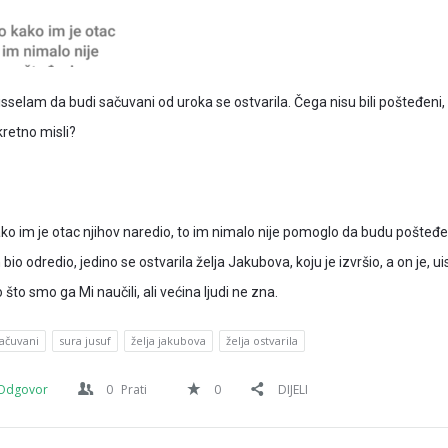
sselam da budi sačuvani od uroka se ostvarila. Čega nisu bili pošteđeni,
retno misli?
ko im je otac njihov naredio, to im nimalo nije pomoglo da budu pošteđe
bio odredio, jedino se ostvarila želja Jakubova, koju je izvršio, a on je, ui
o što smo ga Mi naučili, ali većina ljudi ne zna.
ačuvani
sura jusuf
želja jakubova
želja ostvarila
Odgovor
0
Prati
0
DIJELI