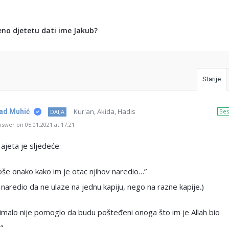
jeno djetetu dati ime Jakub?
Starije
Kur'an, Akida, Hadis
nad Muhić
Bes
DAIJA
swer on 05.01.2021 at 17:21
ajeta je sljedeće:
oše onako kako im je otac njihov naredio…”
 naredio da ne ulaze na jednu kapiju, nego na razne kapije.)
imalo nije pomoglo da budu pošteđeni onoga što im je Allah bio
”