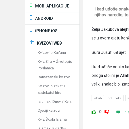
MOB. APLIKACIJE
ANDROID
Želja Jakubova alejhi
iPHONE iOS
se u ovom ajetu konk
KVIZOVI WEB
Sura Jusuf, 68 ajet
Kvizovi o Kur'anu
Kviz Sira – Životopis
I kad uđoše onako ka
Poslanika
onoga što im je Allah 
Ramazanski kvizovi
veliki znalac bio, zat
Kvizovi o zekatu i
sadekatul fitru
jakub
od uroka
s
Islamski Dnevni Kviz
Dječiji kvizovi
0
1 
Kviz Škola Islama
Islamski Kviz 18+