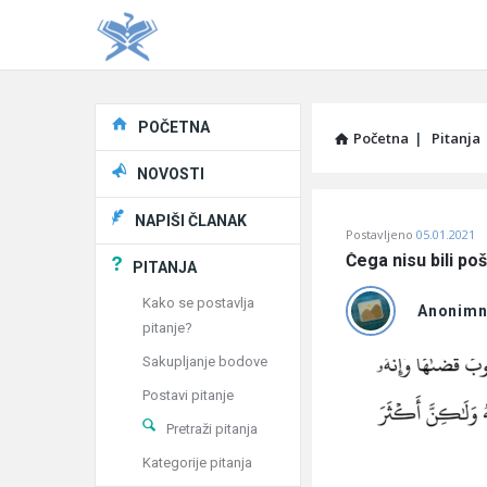
Explore
POČETNA
Početna
|
Pitanja
NOVOSTI
Pitaj
NAPIŠI ČLANAK
Postavljeno
05.01.2021
Učene
Čega nisu bili po
PITANJA
®
Kako se postavlja
Anonim
pitanje?
Latest
Sakupljanje bodove
Pitanja
Postavi pitanje
Pretraži pitanja
Kategorije pitanja