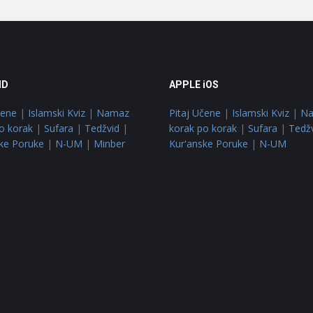
ID
APPLE iOS
čene
|
Islamski Kviz
|
Namaz
Pitaj Učene
|
Islamski Kviz
|
N
o korak
|
Sufara
|
Tedžvid
|
korak po korak
|
Sufara
|
Tedž
ke Poruke
|
N-UM
|
Minber
Kur'anske Poruke
|
N-UM