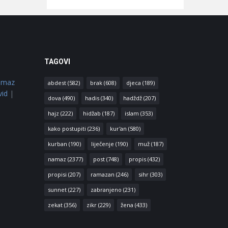
TAGOVI
amaz
abdest
(582)
brak
(608)
djeca
(189)
vid
|
dova
(490)
hadis
(340)
hadždž
(207)
hajz
(222)
hidžab
(187)
islam
(353)
kako postupiti
(236)
kur'an
(580)
kurban
(190)
liječenje
(190)
muž
(187)
namaz
(2377)
post
(748)
propis
(432)
propisi
(207)
ramazan
(246)
sihr
(303)
sunnet
(227)
zabranjeno
(231)
zekat
(356)
zikr
(229)
žena
(433)