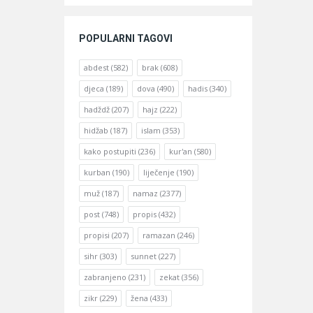
POPULARNI TAGOVI
abdest
(582)
brak
(608)
djeca
(189)
dova
(490)
hadis
(340)
hadždž
(207)
hajz
(222)
hidžab
(187)
islam
(353)
kako postupiti
(236)
kur'an
(580)
kurban
(190)
liječenje
(190)
muž
(187)
namaz
(2377)
post
(748)
propis
(432)
propisi
(207)
ramazan
(246)
sihr
(303)
sunnet
(227)
zabranjeno
(231)
zekat
(356)
zikr
(229)
žena
(433)