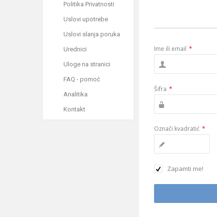
Politika Privatnosti
Uslovi upotrebe
Uslovi slanja poruka
Ime ili email
*
Urednici
Uloge na stranici
FAQ - pomoć
Šifra
*
Analitika
Kontakt
Označi kvadratić
*
Zapamti me!