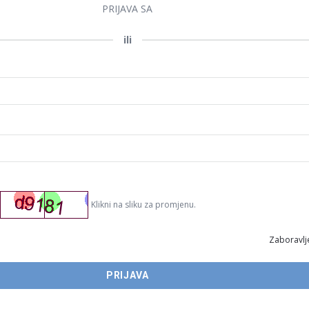
PRIJAVA SA
ili
Klikni na sliku za promjenu.
Zaboravlje