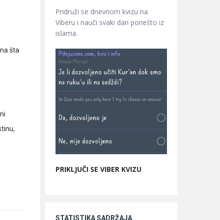
Pridruži se dnevnom kvizu na
Viberu i nauči svaki dan ponešto iz
islama.
 na šta
ni
stinu,
PRIKLJUČI SE VIBER KVIZU
STATISTIKA SADRŽAJA