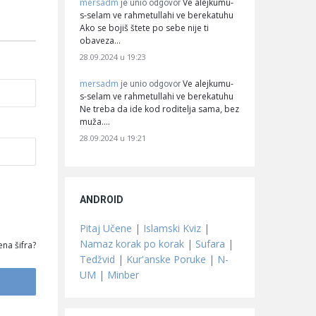
mersadm
Ve alejkumu-
je unio odgovor
s-selam ve rahmetullahi ve berekatuhu
Ako se bojiš štete po sebe nije ti
obaveza…
28.09.2024 u 19:23
mersadm
Ve alejkumu-
je unio odgovor
s-selam ve rahmetullahi ve berekatuhu
Ne treba da ide kod roditelja sama, bez
muža.…
28.09.2024 u 19:21
ANDROID
Pitaj Učene
|
Islamski Kviz
|
Namaz korak po korak
|
Sufara
|
na šifra?
Tedžvid
|
Kur'anske Poruke
|
N-
UM
|
Minber