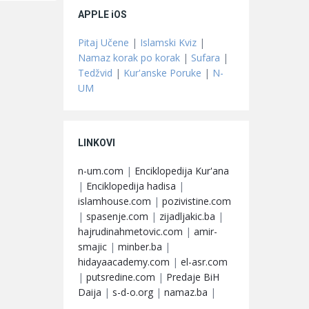
APPLE iOS
Pitaj Učene
|
Islamski Kviz
|
Namaz korak po korak
|
Sufara
|
Tedžvid
|
Kur'anske Poruke
|
N-
UM
LINKOVI
n-um.com
|
Enciklopedija Kur'ana
|
Enciklopedija hadisa
|
islamhouse.com
|
pozivistine.com
|
spasenje.com
|
zijadljakic.ba
|
hajrudinahmetovic.com
|
amir-
smajic
|
minber.ba
|
hidayaacademy.com
|
el-asr.com
|
putsredine.com
|
Predaje BiH
Daija
|
s-d-o.org
|
namaz.ba
|