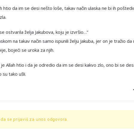
ah htio da im se desi nešto loše, takav način ulaska ne bi ih poštedi
zla.
se ostvarila želja Jakubova, koju je izvršio…”
askom na takav način samo ispunili želju Jakuba, jer on je tražio da
ije, bojeći se uroka za njih.
 je Allah htio i da je odredio da im se desi kakvo zlo, ono bi se des
 su tako ušli.
 da se prijaviš za unos odgovora.