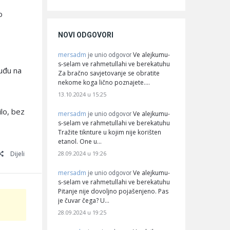
o
NOVI ODGOVORI
mersadm
Ve alejkumu-
je unio odgovor
s-selam ve rahmetullahi ve berekatuhu
 uđu na
Za bračno savjetovanje se obratite
nekome koga lično poznajete.…
13.10.2024 u 15:25
ilo, bez
mersadm
Ve alejkumu-
je unio odgovor
s-selam ve rahmetullahi ve berekatuhu
Tražite tiknture u kojim nije korišten
etanol. One u…
28.09.2024 u 19:26
Dijeli
mersadm
Ve alejkumu-
je unio odgovor
s-selam ve rahmetullahi ve berekatuhu
Pitanje nije dovoljno pojašenjeno. Pas
je čuvar čega? U…
28.09.2024 u 19:25