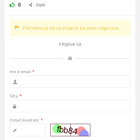
0
Dijeli
Potrebno je da se prijaviš za unos odgovora.
PRIJAVA SA
ili
Ime ili email
*
Šifra
*
Označi kvadratić
*