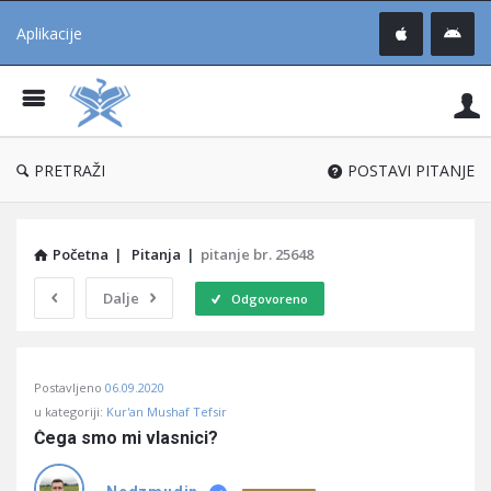
Aplikacije
Pit
Uč
®
PRETRAŽI
POSTAVI PITANJE
Početna
|
Pitanja
|
pitanje br. 25648
Dalje
Odgovoreno
Pitaj
Postavljeno
06.09.2020
Učene
u kategoriji:
Kur'an Mushaf Tefsir
®
Čega smo mi vlasnici?
Latest