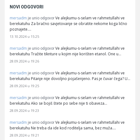
NOVI ODGOVORI
mersadm
Ve alejkumu-s-selam ve rahmetullahi ve
je unio odgovor
berekatuhu Za bračno savjetovanje se obratite nekome koga lično
poznajete.…
13.10.2024 u 15:25
mersadm
Ve alejkumu-s-selam ve rahmetullahi ve
je unio odgovor
berekatuhu Tražite tiknture u kojim nije korišten etanol. One u…
28.09.2024 u 19:26
mersadm
Ve alejkumu-s-selam ve rahmetullahi ve
je unio odgovor
berekatuhu Pitanje nije dovoljno pojašenjeno. Pas je čuvar čega? U…
28.09.2024 u 19:25
mersadm
Ve alejkumu-s-selam ve rahmetullahi ve
je unio odgovor
berekatuhu Ako se bojiš štete po sebe nije ti obaveza…
28.09.2024 u 19:23
mersadm
Ve alejkumu-s-selam ve rahmetullahi ve
je unio odgovor
berekatuhu Ne treba da ide kod roditelja sama, bez muža.…
28.09.2024 u 19:21