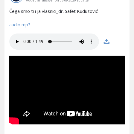
Added an answer on 06.09.2020 at 09:58
Čega smo ti i ja vlasnici_dr. Safet Kuduzović
audio mp3