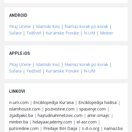
ANDROID
Pitaj Učene
|
Islamski Kviz
|
Namaz korak po korak
|
Sufara
|
Tedžvid
|
Kur'anske Poruke
|
N-UM
|
Minber
APPLE iOS
Pitaj Učene
|
Islamski Kviz
|
Namaz korak po korak
|
Sufara
|
Tedžvid
|
Kur'anske Poruke
|
N-UM
LINKOVI
n-um.com
|
Enciklopedija Kur'ana
|
Enciklopedija hadisa
|
islamhouse.com
|
pozivistine.com
|
spasenje.com
|
zijadljakic.ba
|
hajrudinahmetovic.com
|
amir-smajic
|
minber.ba
|
hidayaacademy.com
|
el-asr.com
|
putsredine.com
|
Predaje BiH Daija
|
s-d-o.org
|
namaz.ba