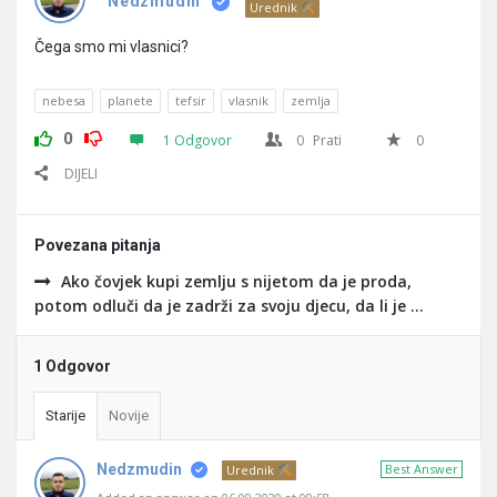
Pitanja
Nedzmudin
Urednik
Čega smo mi vlasnici?
nebesa
planete
tefsir
vlasnik
zemlja
0
1 Odgovor
0
Prati
0
DIJELI
Povezana pitanja
Ako čovjek kupi zemlju s nijetom da je proda,
potom odluči da je zadrži za svoju djecu, da li je ...
1 Odgovor
Starije
Novije
Nedzmudin
Best Answer
Urednik