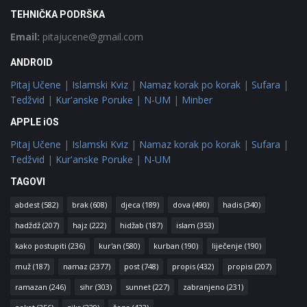
TEHNIČKA PODRŠKA
Email:
pitajucene@gmail.com
ANDROID
Pitaj Učene
|
Islamski Kviz
|
Namaz korak po korak
|
Sufara
|
Tedžvid
|
Kur'anske Poruke
|
N-UM
|
Minber
APPLE iOS
Pitaj Učene
|
Islamski Kviz
|
Namaz korak po korak
|
Sufara
|
Tedžvid
|
Kur'anske Poruke
|
N-UM
TAGOVI
abdest
(582)
brak
(608)
djeca
(189)
dova
(490)
hadis
(340)
hadždž
(207)
hajz
(222)
hidžab
(187)
islam
(353)
kako postupiti
(236)
kur'an
(580)
kurban
(190)
liječenje
(190)
muž
(187)
namaz
(2377)
post
(748)
propis
(432)
propisi
(207)
ramazan
(246)
sihr
(303)
sunnet
(227)
zabranjeno
(231)