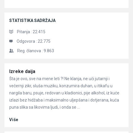
STATISTIKA SADRŽAJA
Pitanja :
22.415
Odgovora :
22.775
Reg. članova :
9.863
Članci
Izreke daija
Šta je ovo, sve na mene leti ?! Ne klanja, ne uči jutarnji i
večernji zikr, sluša muziku, konzumira duhan, u itikafu u
nargila baru, psuje, redovan u kladionici, pije alkohol, iz kuće
izlazi bez hidžaba i maksimalno uljepšana i dotjerana, kuća
puna slika sa likovima ljudi, i onda se ...
Više