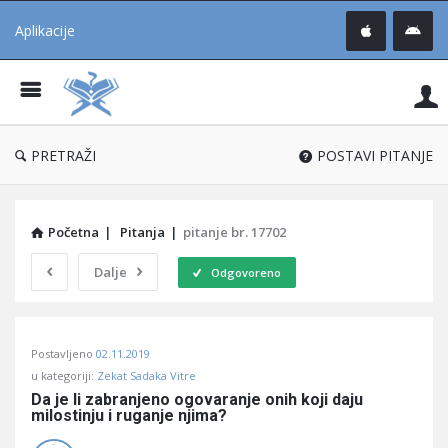
Aplikacije
Pit
Uč
®
PRETRAŽI
POSTAVI PITANJE
Početna
|
Pitanja
|
pitanje br. 17702
Dalje
Odgovoreno
Pitaj
Postavljeno
02.11.2019
Učene
u kategoriji:
Zekat Sadaka Vitre
®
Da je li zabranjeno ogovaranje onih koji daju 
milostinju i ruganje njima?
Latest