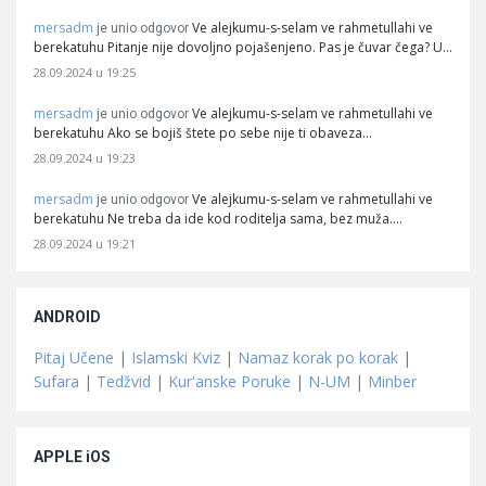
mersadm
Ve alejkumu-s-selam ve rahmetullahi ve
je unio odgovor
berekatuhu Pitanje nije dovoljno pojašenjeno. Pas je čuvar čega? U…
28.09.2024 u 19:25
mersadm
Ve alejkumu-s-selam ve rahmetullahi ve
je unio odgovor
berekatuhu Ako se bojiš štete po sebe nije ti obaveza…
28.09.2024 u 19:23
mersadm
Ve alejkumu-s-selam ve rahmetullahi ve
je unio odgovor
berekatuhu Ne treba da ide kod roditelja sama, bez muža.…
28.09.2024 u 19:21
ANDROID
Pitaj Učene
|
Islamski Kviz
|
Namaz korak po korak
|
Sufara
|
Tedžvid
|
Kur'anske Poruke
|
N-UM
|
Minber
APPLE iOS