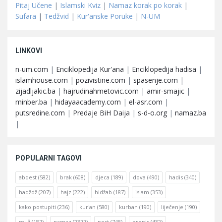
Pitaj Učene
|
Islamski Kviz
|
Namaz korak po korak
|
Sufara
|
Tedžvid
|
Kur'anske Poruke
|
N-UM
LINKOVI
n-um.com
|
Enciklopedija Kur'ana
|
Enciklopedija hadisa
|
islamhouse.com
|
pozivistine.com
|
spasenje.com
|
zijadljakic.ba
|
hajrudinahmetovic.com
|
amir-smajic
|
minber.ba
|
hidayaacademy.com
|
el-asr.com
|
putsredine.com
|
Predaje BiH Daija
|
s-d-o.org
|
namaz.ba
|
POPULARNI TAGOVI
abdest
(582)
brak
(608)
djeca
(189)
dova
(490)
hadis
(340)
hadždž
(207)
hajz
(222)
hidžab
(187)
islam
(353)
kako postupiti
(236)
kur'an
(580)
kurban
(190)
liječenje
(190)
muž
(187)
namaz
(2377)
post
(748)
propis
(432)