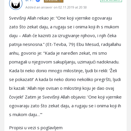
Added an answer on 02.11.2019 at 20:50
Svevišnji Allah rekao je: “One koji vjernike ogovaraju
zato što zekat daju, a rugaju se i onima koji ih s mukom
daju – Allah će kazniti za izrugivanje njihovo, i njih čeka
patnja nesnosna.” (Et-Tevba, 79) Ebu Mesud, radijallahu
anhu, govorio je: “Kada je naređen zekat, mi smo
pomagali u njegovom sakupljanju, uzimajući nadoknadu.
Kada bi neko donio mnogo milostinje, ljudi bi rekli: ‘Želi
se pokazati!’ A kada bi neko donio nekoliko pregršti, ljudi
bi kazali: ‘Allah nije ovisan o milostinji koju je dao ovaj
čovjek!’ Zatim je Svevišnji Allah objavio: ‘One koji vjernike
ogovaraju zato što zekat daju, a rugaju se i onima koji ih
s mukom daju…”‘
Propisi u vezi s poglavljem