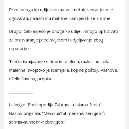
Prvo, onoga ko udijeli neznatan imetak zabranjeno je
ogovarati, nalaziti mu mahane i ismijavati se s njime.
Drugo, zabranjeno je onoga ko udijeli mnogo optuživati
za pretvaranje pred svijetom i udjeljivanje zbog
reputacije.
Treće, ismijavanje s dobrim djelima, makar ona bila
malehna, svojstvo je licemjera, koji ne poštuju Allahove,
dželle šanuhu, propise.
____________
Iz knjige “Enciklopedija Zabrana u Islamu 2. dio”
Naslov originala: “Mewsua'tul-menahiš-šeri'jjeti fi
sahihis-sunnetin-nebevijjeti ”