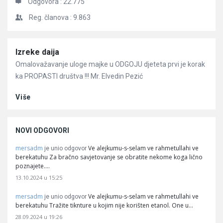
Odgovora :
22.775
Reg. članova :
9.863
Članci
Izreke daija
Omalovažavanje uloge majke u ODGOJU djeteta prvi je korak
ka PROPASTI društva !!! Mr. Elvedin Pezić
Više
NOVI ODGOVORI
mersadm
Ve alejkumu-s-selam ve rahmetullahi ve
je unio odgovor
berekatuhu Za bračno savjetovanje se obratite nekome koga lično
poznajete.…
13.10.2024 u 15:25
mersadm
Ve alejkumu-s-selam ve rahmetullahi ve
je unio odgovor
berekatuhu Tražite tiknture u kojim nije korišten etanol. One u…
28.09.2024 u 19:26