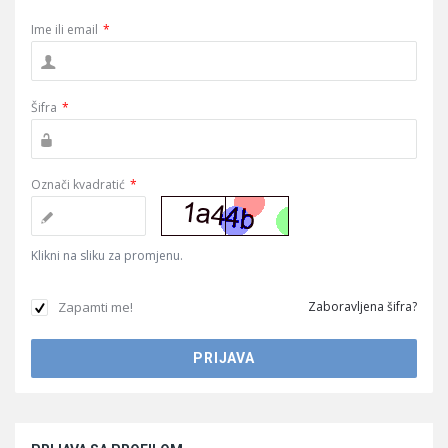
Ime ili email
*
Šifra
*
Označi kvadratić
*
Klikni na sliku za promjenu.
Zapamti me!
Zaboravljena šifra?
Sidebar