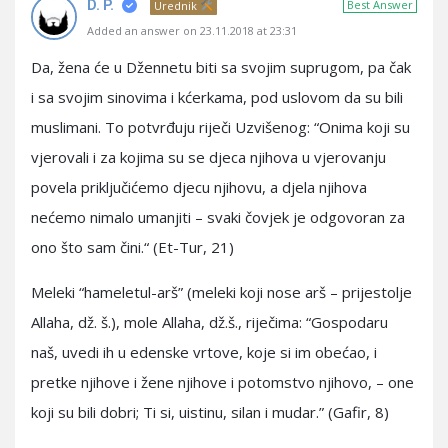
D. P.
Best Answer
Urednik
Added an answer on 23.11.2018 at 23:31
Da, žena će u Džennetu biti sa svojim suprugom, pa čak
i sa svojim sinovima i kćerkama, pod uslovom da su bili
muslimani. To potvrđuju riječi Uzvišenog: “Onima koji su
vjerovali i za kojima su se djeca njihova u vjerovanju
povela priključićemo djecu njihovu, a djela njihova
nećemo nimalo umanjiti – svaki čovjek je odgovoran za
ono što sam čini.“ (Et-Tur, 21)
Meleki “hameletul-arš” (meleki koji nose arš – prijestolje
Allaha, dž. š.), mole Allaha, dž.š., riječima: “Gospodaru
naš, uvedi ih u edenske vrtove, koje si im obećao, i
pretke njihove i žene njihove i potomstvo njihovo, – one
koji su bili dobri; Ti si, uistinu, silan i mudar.” (Gafir, 8)