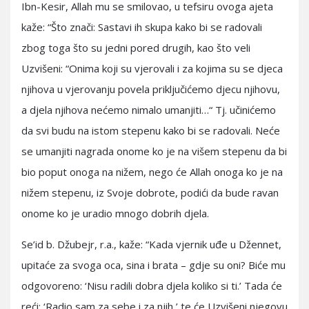
Ibn-Kesir, Allah mu se smilovao, u tefsiru ovoga ajeta
kaže: “Što znači: Sastavi ih skupa kako bi se radovali
zbog toga što su jedni pored drugih, kao što veli
Uzvišeni: “Onima koji su vjerovali i za kojima su se djeca
njihova u vjerovanju povela priključićemo djecu njihovu,
a djela njihova nećemo nimalo umanjiti…“ Tj. učinićemo
da svi budu na istom stepenu kako bi se radovali. Neće
se umanjiti nagrada onome ko je na višem stepenu da bi
bio poput onoga na nižem, nego će Allah onoga ko je na
nižem stepenu, iz Svoje dobrote, podići da bude ravan
onome ko je uradio mnogo dobrih djela.
Se’id b. Džubejr, r.a., kaže: “Kada vjernik uđe u Džennet,
upitaće za svoga oca, sina i brata – gdje su oni? Biće mu
odgovoreno: ‘Nisu radili dobra djela koliko si ti.’ Tada će
reći: ‘Radio sam za sebe i za njih,’ te će Uzvišeni njegovu