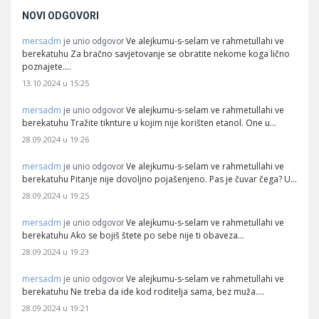
NOVI ODGOVORI
mersadm
Ve alejkumu-s-selam ve rahmetullahi ve
je unio odgovor
berekatuhu Za bračno savjetovanje se obratite nekome koga lično
poznajete.…
13.10.2024 u 15:25
mersadm
Ve alejkumu-s-selam ve rahmetullahi ve
je unio odgovor
berekatuhu Tražite tiknture u kojim nije korišten etanol. One u…
28.09.2024 u 19:26
mersadm
Ve alejkumu-s-selam ve rahmetullahi ve
je unio odgovor
berekatuhu Pitanje nije dovoljno pojašenjeno. Pas je čuvar čega? U…
28.09.2024 u 19:25
mersadm
Ve alejkumu-s-selam ve rahmetullahi ve
je unio odgovor
berekatuhu Ako se bojiš štete po sebe nije ti obaveza…
28.09.2024 u 19:23
mersadm
Ve alejkumu-s-selam ve rahmetullahi ve
je unio odgovor
berekatuhu Ne treba da ide kod roditelja sama, bez muža.…
28.09.2024 u 19:21