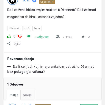
Pitanja
D. P.
Urednik
Da li će žena biti sa svojim mužem u Džennetu? Da li će imati
mogućnost da biraju ostanak zajedno?
džennet
muž
žena
0
1 Odgovor
0
Prati
0
DIJELI
Povezana pitanja
Da li ce ljudi koji imaju anksioznost ući u Džennet
bez polaganja računa?
1 Odgovor
Starije
Novije