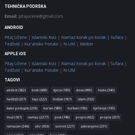
TEHNIČKA PODRŠKA
Email:
pitajucene@gmail.com
ANDROID
Pitaj Učene
|
Islamski Kviz
|
Namaz korak po korak
|
Sufara
|
Tedžvid
|
Kur'anske Poruke
|
N-UM
|
Minber
APPLE iOS
Pitaj Učene
|
Islamski Kviz
|
Namaz korak po korak
|
Sufara
|
Tedžvid
|
Kur'anske Poruke
|
N-UM
TAGOVI
abdest
(582)
brak
(608)
djeca
(189)
dova
(490)
hadis
(340)
hadždž
(207)
hajz
(222)
hidžab
(187)
islam
(353)
kako postupiti
(236)
kur'an
(580)
kurban
(190)
liječenje
(190)
muž
(187)
namaz
(2377)
post
(748)
propis
(432)
propisi
(207)
ramazan
(246)
sihr
(303)
sunnet
(227)
zabranjeno
(231)