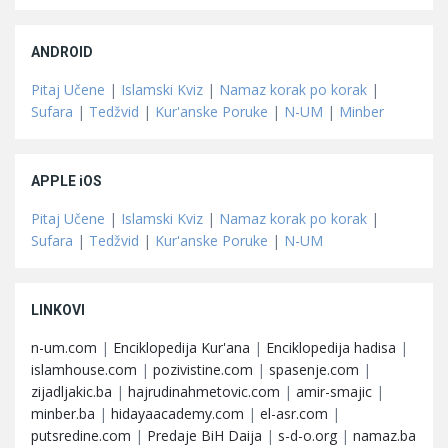
ANDROID
Pitaj Učene
|
Islamski Kviz
|
Namaz korak po korak
|
Sufara
|
Tedžvid
|
Kur'anske Poruke
|
N-UM
|
Minber
APPLE iOS
Pitaj Učene
|
Islamski Kviz
|
Namaz korak po korak
|
Sufara
|
Tedžvid
|
Kur'anske Poruke
|
N-UM
LINKOVI
n-um.com
|
Enciklopedija Kur'ana
|
Enciklopedija hadisa
|
islamhouse.com
|
pozivistine.com
|
spasenje.com
|
zijadljakic.ba
|
hajrudinahmetovic.com
|
amir-smajic
|
minber.ba
|
hidayaacademy.com
|
el-asr.com
|
putsredine.com
|
Predaje BiH Daija
|
s-d-o.org
|
namaz.ba