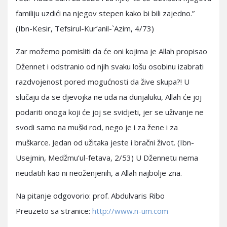
familiju uzdići na njegov stepen kako bi bili zajedno.”
(Ibn-Kesir, Tefsirul-Kur’anil-`Azim, 4/73)
Zar možemo pomisliti da će oni kojima je Allah propisao
Džennet i odstranio od njih svaku lošu osobinu izabrati
razdvojenost pored mogućnosti da žive skupa?! U
slučaju da se djevojka ne uda na dunjaluku, Allah će joj
podariti onoga koji će joj se svidjeti, jer se uživanje ne
svodi samo na muški rod, nego je i za žene i za
muškarce. Jedan od užitaka jeste i bračni život. (Ibn-
Usejmin, Medžmu’ul-fetava, 2/53) U Džennetu nema
neudatih kao ni neoženjenih, a Allah najbolje zna.
Na pitanje odgovorio: prof. Abdulvaris Ribo
Preuzeto sa stranice:
http://www.n-um.com