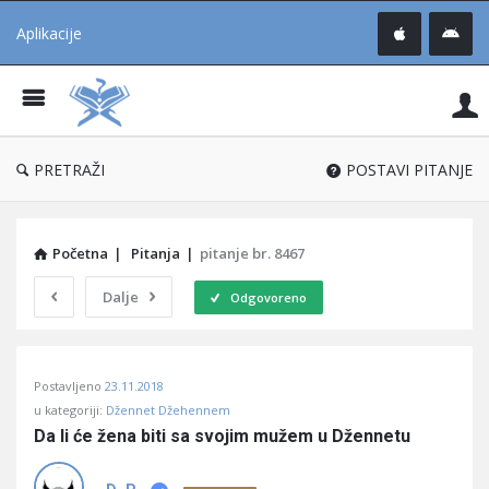
Aplikacije
Pit
Uč
®
PRETRAŽI
POSTAVI PITANJE
Početna
|
Pitanja
|
pitanje br. 8467
Dalje
Odgovoreno
Pitaj
Postavljeno
23.11.2018
Učene
u kategoriji:
Džennet Džehennem
®
Da li će žena biti sa svojim mužem u Džennetu
Latest