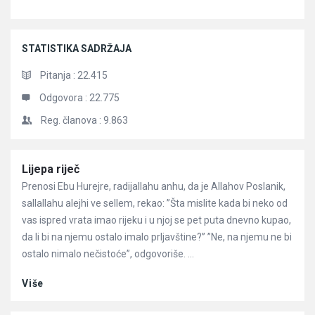
STATISTIKA SADRŽAJA
Pitanja :
22.415
Odgovora :
22.775
Reg. članova :
9.863
Članci
Lijepa riječ
Prenosi Ebu Hurejre, radijallahu anhu, da je Allahov Poslanik,
sallallahu alejhi ve sellem, rekao: ”Šta mislite kada bi neko od
vas ispred vrata imao rijeku i u njoj se pet puta dnevno kupao,
da li bi na njemu ostalo imalo prljavštine?” ”Ne, na njemu ne bi
ostalo nimalo nečistoće”, odgovoriše. ...
Više