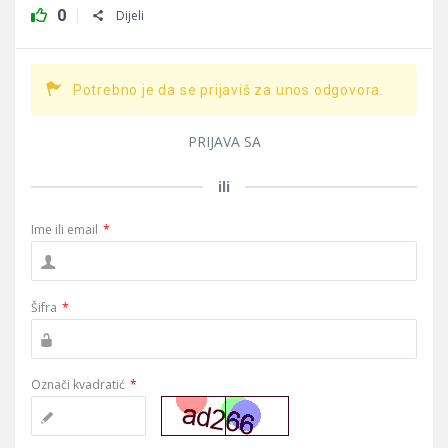
0
Dijeli
Potrebno je da se prijaviš za unos odgovora.
PRIJAVA SA
ili
Ime ili email
*
Šifra
*
Označi kvadratić
*