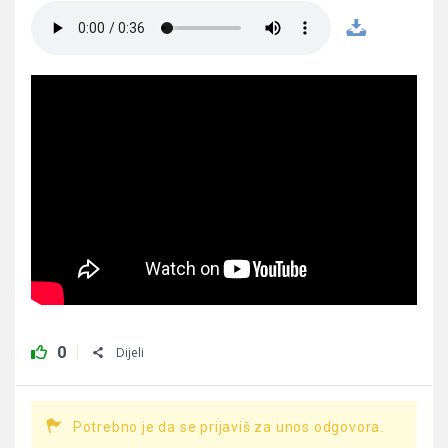
0
Dijeli
Potrebno je da se prijaviš za unos odgovora.