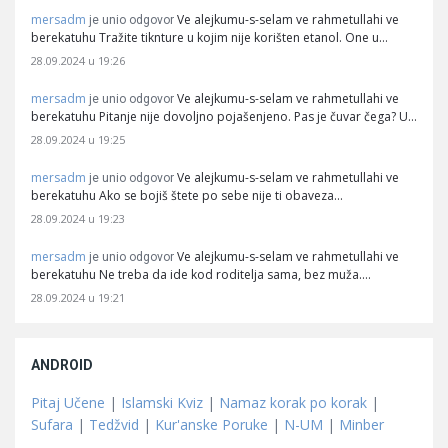
mersadm
Ve alejkumu-s-selam ve rahmetullahi ve
je unio odgovor
berekatuhu Tražite tiknture u kojim nije korišten etanol. One u…
28.09.2024 u 19:26
mersadm
Ve alejkumu-s-selam ve rahmetullahi ve
je unio odgovor
berekatuhu Pitanje nije dovoljno pojašenjeno. Pas je čuvar čega? U…
28.09.2024 u 19:25
mersadm
Ve alejkumu-s-selam ve rahmetullahi ve
je unio odgovor
berekatuhu Ako se bojiš štete po sebe nije ti obaveza…
28.09.2024 u 19:23
mersadm
Ve alejkumu-s-selam ve rahmetullahi ve
je unio odgovor
berekatuhu Ne treba da ide kod roditelja sama, bez muža.…
28.09.2024 u 19:21
ANDROID
Pitaj Učene
|
Islamski Kviz
|
Namaz korak po korak
|
Sufara
|
Tedžvid
|
Kur'anske Poruke
|
N-UM
|
Minber