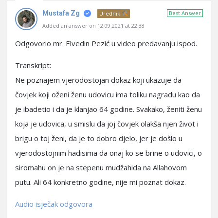
Mustafa Zg
Best Answer
Urednik
Added an answer on 12.09.2021 at 22:38
Odgovorio mr. Elvedin Pezić u video predavanju ispod.
Transkript:
Ne poznajem vjerodostojan dokaz koji ukazuje da
čovjek koji oženi ženu udovicu ima toliku nagradu kao da
je ibadetio i da je klanjao 64 godine. Svakako, ženiti ženu
koja je udovica, u smislu da joj čovjek olakša njen život i
brigu o toj ženi, da je to dobro djelo, jer je došlo u
vjerodostojnim hadisima da onaj ko se brine o udovici, o
siromahu on je na stepenu mudžahida na Allahovom
putu. Ali 64 konkretno godine, nije mi poznat dokaz.
Audio isječak odgovora