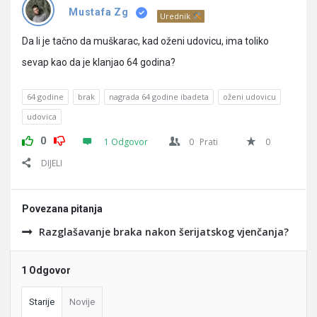
Pitanja
Mustafa Zg
Urednik
Da li je tačno da muškarac, kad oženi udovicu, ima toliko
sevap kao da je klanjao 64 godina?
64 godine
brak
nagrada 64 godine ibadeta
oženi udovicu
udovica
0
1 Odgovor
0
Prati
0
DIJELI
Povezana pitanja
Razglašavanje braka nakon šerijatskog vjenčanja?
1 Odgovor
Starije
Novije