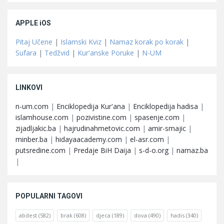
APPLE iOS
Pitaj Učene
|
Islamski Kviz
|
Namaz korak po korak
|
Sufara
|
Tedžvid
|
Kur'anske Poruke
|
N-UM
LINKOVI
n-um.com
|
Enciklopedija Kur'ana
|
Enciklopedija hadisa
|
islamhouse.com
|
pozivistine.com
|
spasenje.com
|
zijadljakic.ba
|
hajrudinahmetovic.com
|
amir-smajic
|
minber.ba
|
hidayaacademy.com
|
el-asr.com
|
putsredine.com
|
Predaje BiH Daija
|
s-d-o.org
|
namaz.ba
|
POPULARNI TAGOVI
abdest
(582)
brak
(608)
djeca
(189)
dova
(490)
hadis
(340)