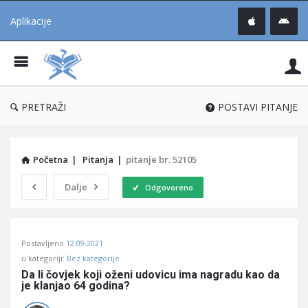
Aplikacije
Pit
Uč
®
PRETRAŽI
POSTAVI PITANJE
Početna
|
Pitanja
|
pitanje br. 52105
Dalje
Odgovoreno
Pitaj
Postavljeno
12.09.2021
Učene
u kategoriji:
Bez kategorije
®
Da li čovjek koji oženi udovicu ima nagradu kao da 
je klanjao 64 godina?
Latest