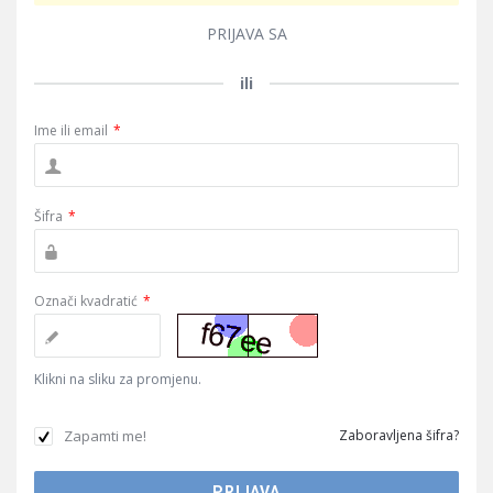
PRIJAVA SA
ili
Ime ili email
*
Šifra
*
Označi kvadratić
*
Klikni na sliku za promjenu.
Zapamti me!
Zaboravljena šifra?