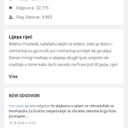
Odgovora :
22.775
Reg. članova :
9.863
Članci
Lijepa riječ
Allahov Poslanik, sallallahu alejhi ve sellem, želio je dobro i
onima koji su ga mrzili, pa i onima koji su htjeli da ga ubiju!
Danas mnogi maštaju o ubijanju drugih ljudi, umjesto da
maštaju o tome kako da ih navedu na Pravi put! #Lijepa_riječ
Više
NOVI ODGOVORI
mersadm
Ve alejkumu-s-selam ve rahmetullahi ve
je unio odgovor
berekatuhu Za bračno savjetovanje se obratite nekome koga lično
poznajete.…
13.10.2024 u 15:25