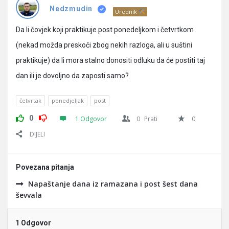
Pitanja
Nedzmudin
Urednik
Da li čovjek koji praktikuje post ponedeljkom i četvrtkom
(nekad možda preskoči zbog nekih razloga, ali u suštini
praktikuje) da li mora stalno donositi odluku da će postiti taj
dan ili je dovoljno da zaposti samo?
četvrtak
ponedjeljak
post
0
1 Odgovor
0
Prati
0
DIJELI
Povezana pitanja
Napaštanje dana iz ramazana i post šest dana
ševvala
1 Odgovor