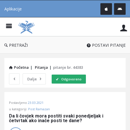
Aplikacije
Pit
Uč
®
PRETRAŽI
POSTAVI PITANJE
Početna
|
Pitanja
|
pitanje br. 44383
Dalje
Odgovoreno
Pitaj
Postavljeno
23.03.2021
Učene
u kategoriji:
Post Ramazan
®
Da li čovjek mora postiti svaki ponedjeljak i 
četvrtak ako inače posti te dane?
Latest