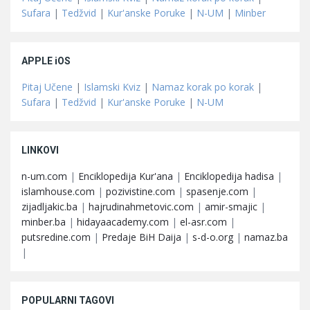
Sufara
|
Tedžvid
|
Kur'anske Poruke
|
N-UM
|
Minber
APPLE iOS
Pitaj Učene
|
Islamski Kviz
|
Namaz korak po korak
|
Sufara
|
Tedžvid
|
Kur'anske Poruke
|
N-UM
LINKOVI
n-um.com
|
Enciklopedija Kur'ana
|
Enciklopedija hadisa
|
islamhouse.com
|
pozivistine.com
|
spasenje.com
|
zijadljakic.ba
|
hajrudinahmetovic.com
|
amir-smajic
|
minber.ba
|
hidayaacademy.com
|
el-asr.com
|
putsredine.com
|
Predaje BiH Daija
|
s-d-o.org
|
namaz.ba
|
POPULARNI TAGOVI