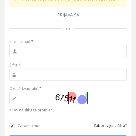
PRIJAVA SA
ili
Ime ili email
*
Šifra
*
Označi kvadratić
*
Klikni na sliku za promjenu.
Zapamti me!
Zaboravljena šifra?