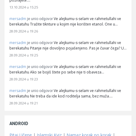
poznajete.…
13.10.2024 u 15:25
mersadm
Ve alejkumu-s-selam ve rahmetullahi ve
je unio odgovor
berekatuhu Tražite tiknture u kojim nije korišten etanol. One u…
28.09.2024 u 19:26
mersadm
Ve alejkumu-s-selam ve rahmetullahi ve
je unio odgovor
berekatuhu Pitanje nije dovoljno pojašenjeno. Pas je čuvar čega? U…
28.09.2024 u 19:25
mersadm
Ve alejkumu-s-selam ve rahmetullahi ve
je unio odgovor
berekatuhu Ako se bojiš štete po sebe nije ti obaveza…
28.09.2024 u 19:23
mersadm
Ve alejkumu-s-selam ve rahmetullahi ve
je unio odgovor
berekatuhu Ne treba da ide kod roditelja sama, bez muža.…
28.09.2024 u 19:21
ANDROID
Pitaj Učene
|
Islamski Kviz
|
Namaz korak po korak
|