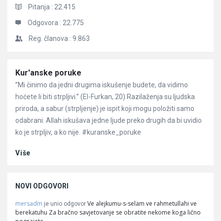
Pitanja :
22.415
Odgovora :
22.775
Reg. članova :
9.863
Članci
Kur'anske poruke
”Mi činimo da jedni drugima iskušenje budete, da vidimo
hoćete li biti strpljivi.” (El-Furkan, 20) Razilaženja su ljudska
priroda, a sabur (strpljenje) je ispit koji mogu položiti samo
odabrani. Allah iskušava jedne ljude preko drugih da bi uvidio
ko je strpljiv, a ko nije. #kuranske_poruke
Više
NOVI ODGOVORI
mersadm
Ve alejkumu-s-selam ve rahmetullahi ve
je unio odgovor
berekatuhu Za bračno savjetovanje se obratite nekome koga lično