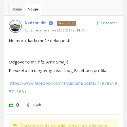
Starije
Novije
Nedzmudin
Best Answer
Urednik
Added an answer on 23.03.2021 at 14:40
Ne mora, kada može neka posti.
———————
Odgovorio mr. hfz. Amir Smajić
Preuzeto sa njegovog zvaničnog Facebook profila
https://www.facebook.com/am.ibr.sm/posts/77978819
5713831
0
Dijeli
Potrebno je da se prijaviš za unos odgovora.