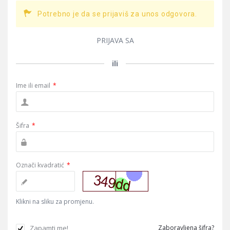
Potrebno je da se prijaviš za unos odgovora.
PRIJAVA SA
ili
Ime ili email
*
Šifra
*
Označi kvadratić
*
Klikni na sliku za promjenu.
Zapamti me!
Zaboravljena šifra?