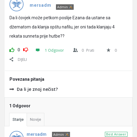
Pitanja
mersadm
Admin
Da li čovjek može petkom poslije Ezana da ustane sa
džematom da klanja opštu nafilu, jer oni tada klanjaju 4
rekata sunneta prije hutbe??
0
1 Odgovor
0
Prati
0
DIJELI
Povezana pitanja
Da li je znoj nečist?
1 Odgovor
Starije
Novije
mersadm
Best Answer
Admin