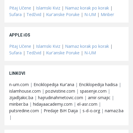
Pitaj Učene
|
Islamski Kviz
|
Namaz korak po korak
|
Sufara
|
Tedžvid
|
Kur'anske Poruke
|
N-UM
|
Minber
APPLE iOS
Pitaj Učene
|
Islamski Kviz
|
Namaz korak po korak
|
Sufara
|
Tedžvid
|
Kur'anske Poruke
|
N-UM
LINKOVI
n-um.com
|
Enciklopedija Kur'ana
|
Enciklopedija hadisa
|
islamhouse.com
|
pozivistine.com
|
spasenje.com
|
zijadljakic.ba
|
hajrudinahmetovic.com
|
amir-smajic
|
minber.ba
|
hidayaacademy.com
|
el-asr.com
|
putsredine.com
|
Predaje BiH Daija
|
s-d-o.org
|
namaz.ba
|