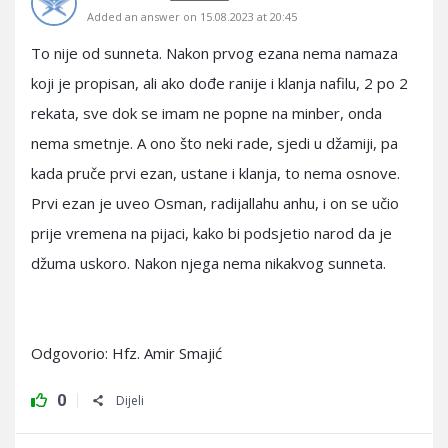
Added an answer on 15.08.2023 at 20:45
To nije od sunneta. Nakon prvog ezana nema namaza
koji je propisan, ali ako dođe ranije i klanja nafilu, 2 po 2
rekata, sve dok se imam ne popne na minber, onda
nema smetnje. A ono što neki rade, sjedi u džamiji, pa
kada pruče prvi ezan, ustane i klanja, to nema osnove.
Prvi ezan je uveo Osman, radijallahu anhu, i on se učio
prije vremena na pijaci, kako bi podsjetio narod da je
džuma uskoro. Nakon njega nema nikakvog sunneta.
Odgovorio: Hfz. Amir Smajić
0
Dijeli