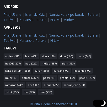
ANDROID
Pitaj Učene
|
Islamski Kviz
|
Namaz korak po korak
|
Sufara
|
Tedžvid
|
Kur'anske Poruke
|
N-UM
|
Minber
APPLE iOS
Pitaj Učene
|
Islamski Kviz
|
Namaz korak po korak
|
Sufara
|
Tedžvid
|
Kur'anske Poruke
|
N-UM
TAGOVI
abdest
(582)
brak
(608)
djeca
(189)
dova
(490)
hadis
(340)
hadždž
(207)
hajz
(222)
hidžab
(187)
islam
(353)
kako postupiti
(236)
kur'an
(580)
kurban
(190)
liječenje
(190)
muž
(187)
namaz
(2377)
post
(748)
propis
(432)
propisi
(207)
ramazan
(246)
sihr
(303)
sunnet
(227)
zabranjeno
(231)
zekat
(356)
zikr
(229)
žena
(433)
© Pitaj Učene / osnovano 2018