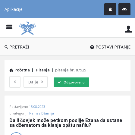
Aplikacije
Pit
Uč
®
PRETRAŽI
POSTAVI PITANJE
Početna
|
Pitanja
|
pitanje br. 87925
Dalje
Odgovoreno
Pitaj
Postavljeno
15.08.2023
Učene
u kategoriji:
Namaz Džamija
®
Da li čovjek može petkom poslije Ezana da ustane 
sa džematom da klanja opštu nafilu?
Latest