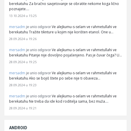
berekatuhu Za bračno savjetovanje se obratite nekome koga lično
poznajete.…
13.10.2024 u 15:25
mersadm
Ve alejkumu-s-selam ve rahmetullahi ve
je unio odgovor
berekatuhu Tražite tiknture u kojim nije korišten etanol. One u…
28.09.2024 u 19:26
mersadm
Ve alejkumu-s-selam ve rahmetullahi ve
je unio odgovor
berekatuhu Pitanje nije dovoljno pojašenjeno. Pas je čuvar čega? U…
28.09.2024 u 19:25
mersadm
Ve alejkumu-s-selam ve rahmetullahi ve
je unio odgovor
berekatuhu Ako se bojiš štete po sebe nije ti obaveza…
28.09.2024 u 19:23
mersadm
Ve alejkumu-s-selam ve rahmetullahi ve
je unio odgovor
berekatuhu Ne treba da ide kod roditelja sama, bez muža.…
28.09.2024 u 19:21
ANDROID