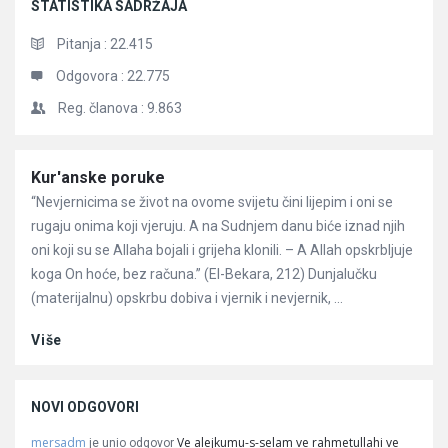
STATISTIKA SADRŽAJA
Pitanja :
22.415
Odgovora :
22.775
Reg. članova :
9.863
Članci
Kur'anske poruke
“Nevjernicima se život na ovome svijetu čini lijepim i oni se
rugaju onima koji vjeruju. A na Sudnjem danu biće iznad njih
oni koji su se Allaha bojali i grijeha klonili. – A Allah opskrbljuje
koga On hoće, bez računa.” (El-Bekara, 212) Dunjalučku
(materijalnu) opskrbu dobiva i vjernik i nevjernik, ...
Više
NOVI ODGOVORI
mersadm
Ve alejkumu-s-selam ve rahmetullahi ve
je unio odgovor