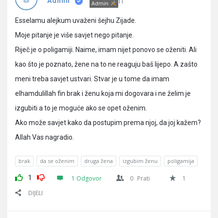
Pitanja
IT
Admin
Admin
Esselamu alejkum uvaženi šejhu Zijade.
Moje pitanje je više savjet nego pitanje.
Riječ je o poligamiji. Naime, imam nijet ponovo se oženiti. Ali
kao što je poznato, žene na to ne reaguju baš lijepo. A zašto
meni treba savjet ustvari. Stvar je u tome da imam
elhamdulillah fin brak i ženu koja mi dogovara i ne želim je
izgubiti a to je moguće ako se opet oženim.
Ako može savjet kako da postupim prema njoj, da joj kažem?
Allah Vas nagradio.
brak
da se oženim
druga žena
izgubim ženu
poligamija
1
1 Odgovor
0
Prati
1
DIJELI