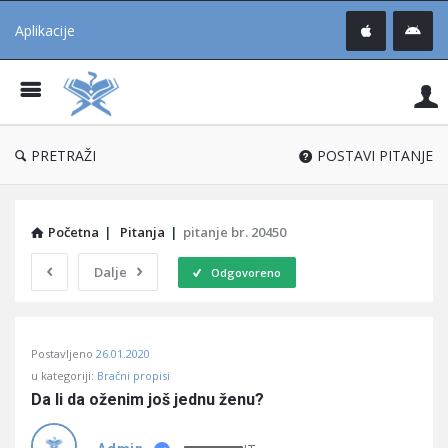
Aplikacije
Pit
Uč
®
PRETRAŽI
POSTAVI PITANJE
Početna
|
Pitanja
|
pitanje br. 20450
Dalje
Odgovoreno
Pitaj
Postavljeno
26.01.2020
Učene
u kategoriji:
Bračni propisi
®
Da li da oženim još jednu ženu?
Latest