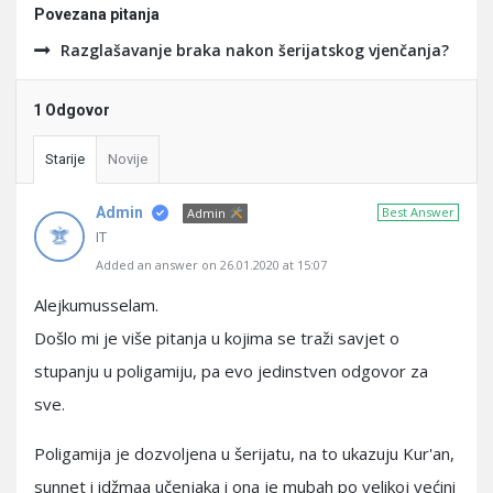
Povezana pitanja
Razglašavanje braka nakon šerijatskog vjenčanja?
1 Odgovor
Starije
Novije
Admin
Best Answer
Admin
IT
Added an answer on 26.01.2020 at 15:07
Alejkumusselam.
Došlo mi je više pitanja u kojima se traži savjet o
stupanju u poligamiju, pa evo jedinstven odgovor za
sve.
Poligamija je dozvoljena u šerijatu, na to ukazuju Kur'an,
sunnet i idžmaa učenjaka i ona je mubah po velikoj većini