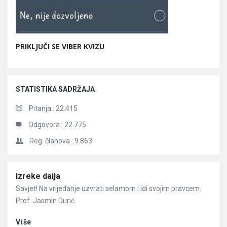
PRIKLJUČI SE VIBER KVIZU
STATISTIKA SADRŽAJA
Pitanja :
22.415
Odgovora :
22.775
Reg. članova :
9.863
Članci
Izreke daija
Savjet! Na vrijeđanje uzvrati selamom i idi svojim pravcem.
Prof. Jasmin Durić
Više