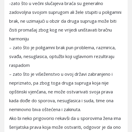
-zato što u većini slučajeva braća su generalno
zadovoljna svojom suprugom ali žele stupiti u poligamni
brak, ne uzimajući u obzir da druga supruga može biti
čisti promašaj zbog kog ne vrijedi uništavati bračnu
harmoniju
– zato što je poligamni brak pun problema, razmirica,
svađa, nesuglasica, optužbi koji uglavnom rezultiraju
raspadom
– zato što je višeženstvo u ovoj državi zabranjeno i
nepriznato, pa zbog toga druga supruga koja nije
opštinski vjenčana, ne može ostvarivati svoja prava
kada dođe do sporova, nesuglasica i suda, time ona
neminovno biva oštećena i zakinuta.
Ako bi neko prigovorio rekavši da u sporovima žena ima
šerijatska prava koja može ostvariti, odgovor je da ono