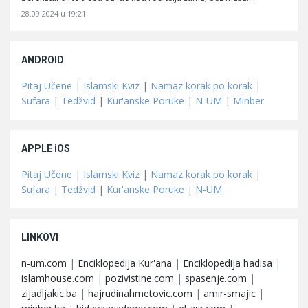
28.09.2024 u 19:21
ANDROID
Pitaj Učene
|
Islamski Kviz
|
Namaz korak po korak
|
Sufara
|
Tedžvid
|
Kur'anske Poruke
|
N-UM
|
Minber
APPLE iOS
Pitaj Učene
|
Islamski Kviz
|
Namaz korak po korak
|
Sufara
|
Tedžvid
|
Kur'anske Poruke
|
N-UM
LINKOVI
n-um.com
|
Enciklopedija Kur'ana
|
Enciklopedija hadisa
|
islamhouse.com
|
pozivistine.com
|
spasenje.com
|
zijadljakic.ba
|
hajrudinahmetovic.com
|
amir-smajic
|