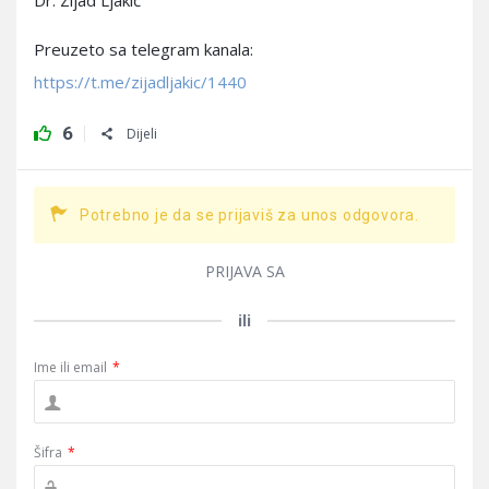
Dr. Zijad Ljakić
Preuzeto sa telegram kanala:
https://t.me/zijadljakic/1440
6
Dijeli
Potrebno je da se prijaviš za unos odgovora.
PRIJAVA SA
ili
Ime ili email
*
Šifra
*