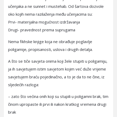
učenjaka a ne sunnet i mustehab. Od šartova dozvole
oko kojih nema razilaženja među učenjacima su:
Prvi- materijalna mogućnost izdržavanja
Drugi- pravednost prema suprugama
Nema fikhske knjige koja ne obrađuje poglavlje
poligamije, propisanosti, uslova i drugih detalja.
A što se tiče savjeta onima koji žele stupiti u poligamiju,
ja ih savjetujem istim savjetom kojim već duže vrijeme
savjetujem braću pojedinačno, a to je da to ne čine, iz
sljedećih razloga:
– zato što većina onih koji su stupili u poligamni brak, tim
činom upropaste ili prvi ili nakon kratkog vremena drugi
brak