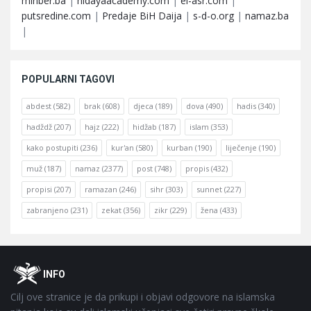
minber.ba
|
hidayaacademy.com
|
el-asr.com
|
putsredine.com
|
Predaje BiH Daija
|
s-d-o.org
|
namaz.ba
|
POPULARNI TAGOVI
abdest
(582)
brak
(608)
djeca
(189)
dova
(490)
hadis
(340)
hadždž
(207)
hajz
(222)
hidžab
(187)
islam
(353)
kako postupiti
(236)
kur'an
(580)
kurban
(190)
liječenje
(190)
muž
(187)
namaz
(2377)
post
(748)
propis
(432)
propisi
(207)
ramazan
(246)
sihr
(303)
sunnet
(227)
zabranjeno
(231)
zekat
(356)
zikr
(229)
žena
(433)
Footer
O
INFO
Cilj ove stranice je da prikupi i objavi odgovore na islamska