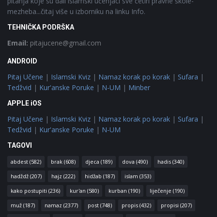
pitanja koje su dali islamski učenjaci sve četiri pravne škole-
mezheba...čitaj više u izborniku na linku Info.
TEHNIČKA PODRŠKA
Email:
pitajucene@gmail.com
ANDROID
Pitaj Učene
|
Islamski Kviz
|
Namaz korak po korak
|
Sufara
|
Tedžvid
|
Kur'anske Poruke
|
N-UM
|
Minber
APPLE iOS
Pitaj Učene
|
Islamski Kviz
|
Namaz korak po korak
|
Sufara
|
Tedžvid
|
Kur'anske Poruke
|
N-UM
TAGOVI
abdest
(582)
brak
(608)
djeca
(189)
dova
(490)
hadis
(340)
hadždž
(207)
hajz
(222)
hidžab
(187)
islam
(353)
kako postupiti
(236)
kur'an
(580)
kurban
(190)
liječenje
(190)
muž
(187)
namaz
(2377)
post
(748)
propis
(432)
propisi
(207)