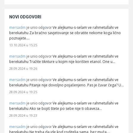
NOVI ODGOVORI
mersadm
Ve alejkumu-s-selam ve rahmetullahi ve
je unio odgovor
berekatuhu Za bračno savjetovanje se obratite nekome koga lično
poznajete.…
13.10.2024 u 15:25
mersadm
Ve alejkumu-s-selam ve rahmetullahi ve
je unio odgovor
berekatuhu Tražite tiknture u kojim nije korišten etanol. One u…
28.09.2024 u 19:26
mersadm
Ve alejkumu-s-selam ve rahmetullahi ve
je unio odgovor
berekatuhu Pitanje nije dovoljno pojašenjeno. Pas je čuvar čega? U…
28.09.2024 u 19:25
mersadm
Ve alejkumu-s-selam ve rahmetullahi ve
je unio odgovor
berekatuhu Ako se bojiš štete po sebe nije ti obaveza…
28.09.2024 u 19:23
mersadm
Ve alejkumu-s-selam ve rahmetullahi ve
je unio odgovor
berekatuhu Ne treba da ide kod roditelja sama, bez muža.…