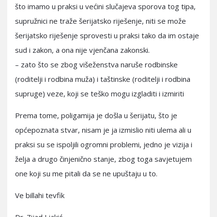
što imamo u praksi u većini slučajeva sporova tog tipa,
supružnici ne traže šerijatsko riješenje, niti se može
šerijatsko riješenje sprovesti u praksi tako da im ostaje
sud i zakon, a ona nije vjenčana zakonski.
– zato što se zbog višeženstva naruše rodbinske
(roditelji i rodbina muža) i taštinske (roditelji i rodbina
supruge) veze, koji se teško mogu izgladiti i izmiriti
Prema tome, poligamija je došla u šerijatu, što je
općepoznata stvar, nisam je ja izmislio niti ulema ali u
praksi su se ispoljili ogromni problemi, jedno je vizija i
želja a drugo činjenično stanje, zbog toga savjetujem
one koji su me pitali da se ne upuštaju u to.
Ve billahi tevfik