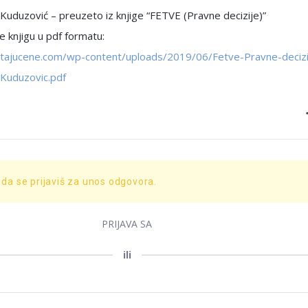
 Kuduzović – preuzeto iz knjige “FETVE (Pravne decizije)”
 knjigu u pdf formatu:
pitajucene.com/wp-content/uploads/2019/06/Fetve-Pravne-decizi
-Kuduzovic.pdf
 da se prijaviš za unos odgovora.
PRIJAVA SA
ili