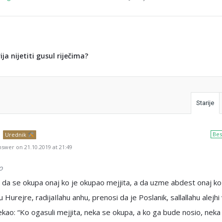
ija nijetiti gusul riječima?
Starije
Bes
Urednik
swer on 21.10.2019 at 21:49
o
 da se okupa onaj ko je okupao mejjita, a da uzme abdest onaj ko
u Hurejre, radijaIlahu anhu, prenosi da je Poslanik, sallallahu alejhi
ekao: “Ko ogasuli mejjita, neka se okupa, a ko ga bude nosio, nek