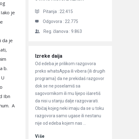
vog
Pitanja :
22.415
 Iako je
je
Odgovora :
22.775
Reg. članova :
9.863
i da je
ati,
Članci
Izreke daija
vnim
Od edeba je prilikom razgovora
a b.
preko whatsAppa ili vibera (ili drugih
. U
programa) da ne prekidaš razgovor
dok se ne poselamiš sa
mo
sagovornikom ili mu lijepo išaretiš
od Ibn
da nisi u stanju dalje razgovarati.
nhum. A
Običaj kojeg neki imaju da se u toku
razgovora samo ugase ili nestanu
nije od edeba kojem nas ...
Više