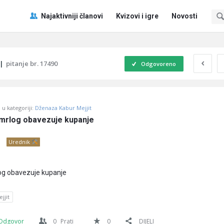
Pitaj
Pitaj
Najaktivniji članovi
Kvizovi i igre
Novosti
Učene
Učene
®
®
Navigacija
|
pitanje br. 17490
Odgovoreno
u kategoriji:
Dženaza Kabur Mejjit
 umrlog obavezuje kupanje
Urednik
log obavezuje kupanje
jjit
Odgovor
0
Prati
0
DIJELI