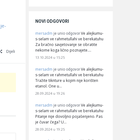
NOVI ODGOVORI
je-
mersadm
Ve alejkumu-
je unio odgovor
s-selam ve rahmetullahi ve berekatuhu
Za bračno savjetovanje se obratite
nekome koga lično poznajete.…
Dijeli
13.10.2024 u 15:25
mersadm
Ve alejkumu-
je unio odgovor
s-selam ve rahmetullahi ve berekatuhu
Tražite tiknture u kojim nije korišten
etanol. One u…
28.09.2024 u 19:26
mersadm
Ve alejkumu-
je unio odgovor
s-selam ve rahmetullahi ve berekatuhu
Pitanje nije dovoljno pojašenjeno. Pas
je čuvar čega? U…
28.09.2024 u 19:25