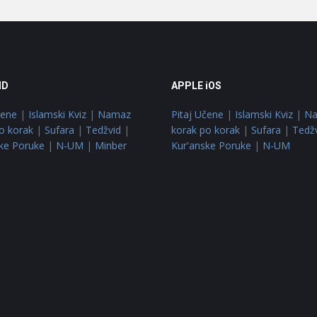
ID
APPLE iOS
čene
|
Islamski Kviz
|
Namaz
Pitaj Učene
|
Islamski Kviz
|
N
o korak
|
Sufara
|
Tedžvid
|
korak po korak
|
Sufara
|
Tedž
ke Poruke
|
N-UM
|
Minber
Kur'anske Poruke
|
N-UM