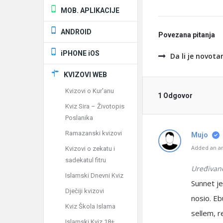
MOB. APLIKACIJE
ANDROID
Povezana pitanja
iPHONE iOS
Da li je novotar
KVIZOVI WEB
Kvizovi o Kur'anu
1 Odgovor
Kviz Sira – Životopis
Poslanika
Ramazanski kvizovi
Mujo
Added an an
Kvizovi o zekatu i
sadekatul fitru
Uređivan
Islamski Dnevni Kviz
Sunnet je
Dječiji kvizovi
nosio. Eb
Kviz Škola Islama
sellem, r
Islamski Kviz 18+