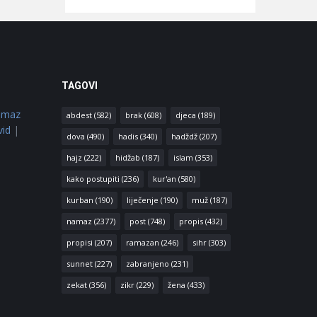
TAGOVI
amaz
abdest
(582)
brak
(608)
djeca
(189)
vid
|
dova
(490)
hadis
(340)
hadždž
(207)
hajz
(222)
hidžab
(187)
islam
(353)
kako postupiti
(236)
kur'an
(580)
kurban
(190)
liječenje
(190)
muž
(187)
namaz
(2377)
post
(748)
propis
(432)
propisi
(207)
ramazan
(246)
sihr
(303)
sunnet
(227)
zabranjeno
(231)
zekat
(356)
zikr
(229)
žena
(433)