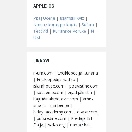
APPLE iOS
Pitaj Učene
|
Islamski Kviz
|
Namaz korak po korak
|
Sufara
|
Tedžvid
|
Kur'anske Poruke
|
N-
UM
LINKOVI
n-um.com
|
Enciklopedija Kur'ana
|
Enciklopedija hadisa
|
islamhouse.com
|
pozivistine.com
|
spasenje.com
|
zijadljakic.ba
|
hajrudinahmetovic.com
|
amir-
smajic
|
minber.ba
|
hidayaacademy.com
|
el-asr.com
|
putsredine.com
|
Predaje BiH
Daija
|
s-d-o.org
|
namaz.ba
|