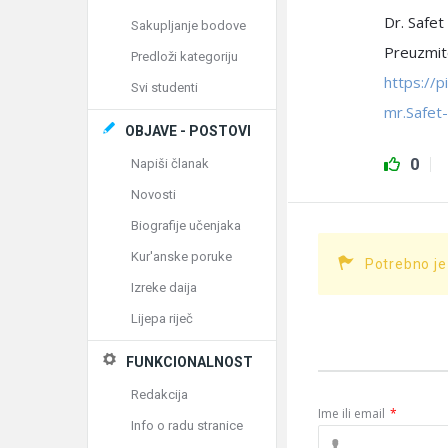
Dr. Safet
Sakupljanje bodove
Preuzmite
Predloži kategoriju
https://
Svi studenti
mr.Safet
OBJAVE - POSTOVI
0
Napiši članak
Novosti
Biografije učenjaka
Kur'anske poruke
Potrebno je
Izreke daija
Lijepa riječ
FUNKCIONALNOST
Redakcija
Ime ili email
*
Info o radu stranice