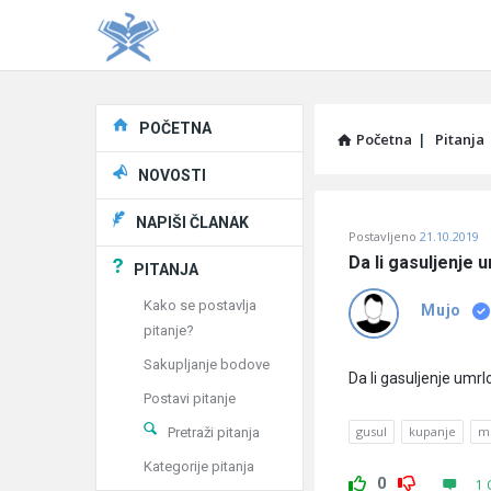
Explore
POČETNA
Početna
|
Pitanja
NOVOSTI
Pitaj
NAPIŠI ČLANAK
Postavljeno
21.10.2019
Učene
Da li gasuljenje
PITANJA
®
Kako se postavlja
Mujo
pitanje?
Latest
Sakupljanje bodove
Pitanja
Da li gasuljenje umr
Postavi pitanje
gusul
kupanje
me
Pretraži pitanja
Kategorije pitanja
0
1 