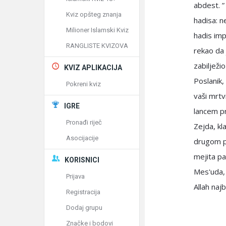
abdest. ”
Kviz opšteg znanja
hadisa: n
Milioner Islamski Kviz
hadis imp
RANGLISTE KVIZOVA
rekao da
zabilježi
KVIZ APLIKACIJA
Poslanik,
Pokreni kviz
vaši mrtv
IGRE
lancem pr
Pronađi riječ
Zejda, kl
Asocijacije
drugom pr
mejita pa
KORISNICI
Mes'uda, 
Prijava
Allah najb
Registracija
Dodaj grupu
Značke i bodovi