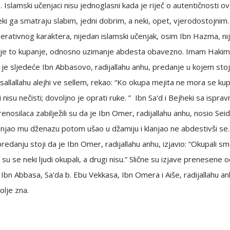
 . Islamski učenjaci nisu jednoglasni kada je riječ o autentičnosti o
eki ga smatraju slabim, jedni dobrim, a neki, opet, vjerodostojnim.
erativnog karaktera, nijedan islamski učenjak, osim Ibn Hazma, ni
 je to kupanje, odnosno uzimanje abdesta obavezno. Imam Hakim
o je sljedeće Ibn Abbasovo, radijallahu anhu, predanje u kojem stoj
 sallallahu alejhi ve sellem, rekao: “Ko okupa mejita ne mora se kup
i nisu nečisti; dovoljno je oprati ruke. ” Ibn Sa'd i Bejheki sa ispra
enosilaca zabilježili su da je Ibn Omer, radijallahu anhu, nosio Seid
anjao mu dženazu potom ušao u džamiju i klanjao ne abdestivši se
edanju stoji da je Ibn Omer, radijallahu anhu, izjavio: “Okupali s
 su se neki ljudi okupali, a drugi nisu.” Slične su izjave prenesene 
Ibn Abbasa, Sa'da b. Ebu Vekkasa, Ibn Omera i Aiše, radijallahu a
olje zna.