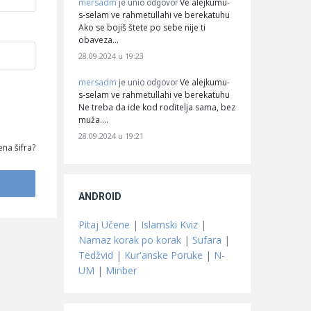
mersadm
Ve alejkumu-
je unio odgovor
s-selam ve rahmetullahi ve berekatuhu
Ako se bojiš štete po sebe nije ti
obaveza…
28.09.2024 u 19:23
mersadm
Ve alejkumu-
je unio odgovor
s-selam ve rahmetullahi ve berekatuhu
Ne treba da ide kod roditelja sama, bez
muža.…
28.09.2024 u 19:21
na šifra?
ANDROID
Pitaj Učene
|
Islamski Kviz
|
Namaz korak po korak
|
Sufara
|
Tedžvid
|
Kur'anske Poruke
|
N-
UM
|
Minber