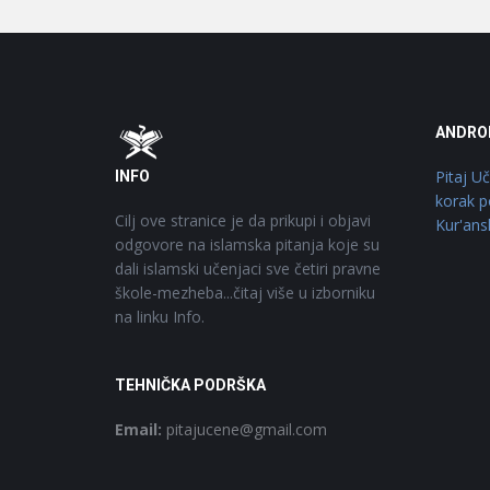
Footer
O
ANDRO
Pitaj U
INFO
korak p
Cilj ove stranice je da prikupi i objavi
Kur'ans
odgovore na islamska pitanja koje su
dali islamski učenjaci sve četiri pravne
škole-mezheba...čitaj više u izborniku
na linku Info.
TEHNIČKA PODRŠKA
Email:
pitajucene@gmail.com