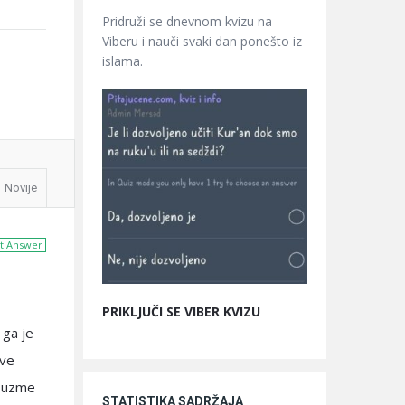
Pridruži se dnevnom kvizu na
Viberu i nauči svaki dan ponešto iz
islama.
Novije
t Answer
PRIKLJUČI SE VIBER KVIZU
 ga je
 ve
a uzme
STATISTIKA SADRŽAJA