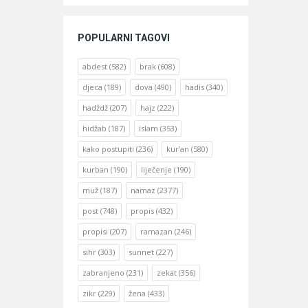
POPULARNI TAGOVI
abdest
(582)
brak
(608)
djeca
(189)
dova
(490)
hadis
(340)
hadždž
(207)
hajz
(222)
hidžab
(187)
islam
(353)
kako postupiti
(236)
kur'an
(580)
kurban
(190)
liječenje
(190)
muž
(187)
namaz
(2377)
post
(748)
propis
(432)
propisi
(207)
ramazan
(246)
sihr
(303)
sunnet
(227)
zabranjeno
(231)
zekat
(356)
zikr
(229)
žena
(433)