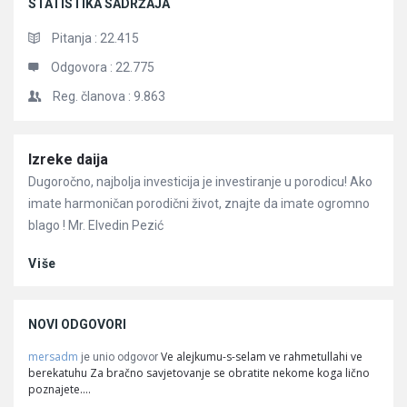
STATISTIKA SADRŽAJA
Pitanja :
22.415
Odgovora :
22.775
Reg. članova :
9.863
Članci
Izreke daija
Dugoročno, najbolja investicija je investiranje u porodicu! Ako
imate harmoničan porodični život, znajte da imate ogromno
blago ! Mr. Elvedin Pezić
Više
NOVI ODGOVORI
mersadm
Ve alejkumu-s-selam ve rahmetullahi ve
je unio odgovor
berekatuhu Za bračno savjetovanje se obratite nekome koga lično
poznajete.…