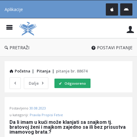
Aplikacije
Pit
Uč
®
PRETRAŽI
POSTAVI PITANJE
Početna
|
Pitanja
|
pitanje br. 88674
Dalje
Odgovoreno
Pitaj
Postavljeno
30.08.2023
Učene
u kategoriji:
Pravila Propisi Fetve
®
Da li imam u kući može klanjati sa snajkom tj. 
bratovoj ženi i majkom zajedno sa ili bez prisustva 
Latest
imamovog brata.?