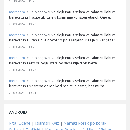
13.10.2024 u 15:25
mersadm
Ve alejkumu-s-selam ve rahmetullahi ve
je unio odgovor
berekatuhu Tražite tiknture u kojim nije korišten etanol. One u…
28.09.2024 u 19:26
mersadm
Ve alejkumu-s-selam ve rahmetullahi ve
je unio odgovor
berekatuhu Pitanje nije dovoljno pojašenjeno. Pas je čuvar čega? U…
28.09.2024 u 19:25
mersadm
Ve alejkumu-s-selam ve rahmetullahi ve
je unio odgovor
berekatuhu Ako se bojiš štete po sebe nije ti obaveza…
28.09.2024 u 19:23
mersadm
Ve alejkumu-s-selam ve rahmetullahi ve
je unio odgovor
berekatuhu Ne treba da ide kod roditelja sama, bez muža.…
28.09.2024 u 19:21
ANDROID
Pitaj Učene
|
Islamski Kviz
|
Namaz korak po korak
|
Sufara
|
Tedžvid
|
Kur'anske Poruke
|
N-UM
|
Minber