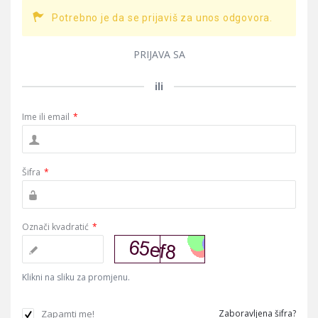
Potrebno je da se prijaviš za unos odgovora.
PRIJAVA SA
ili
Ime ili email
*
Šifra
*
Označi kvadratić
*
Klikni na sliku za promjenu.
Zapamti me!
Zaboravljena šifra?