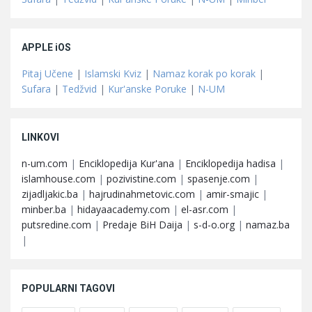
APPLE iOS
Pitaj Učene
|
Islamski Kviz
|
Namaz korak po korak
|
Sufara
|
Tedžvid
|
Kur'anske Poruke
|
N-UM
LINKOVI
n-um.com
|
Enciklopedija Kur'ana
|
Enciklopedija hadisa
|
islamhouse.com
|
pozivistine.com
|
spasenje.com
|
zijadljakic.ba
|
hajrudinahmetovic.com
|
amir-smajic
|
minber.ba
|
hidayaacademy.com
|
el-asr.com
|
putsredine.com
|
Predaje BiH Daija
|
s-d-o.org
|
namaz.ba
|
POPULARNI TAGOVI