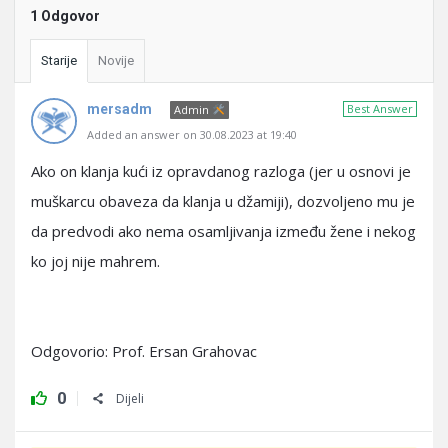
1 Odgovor
Starije
Novije
mersadm
Best Answer
Admin
Added an answer on 30.08.2023 at 19:40
Ako on klanja kući iz opravdanog razloga (jer u osnovi je
muškarcu obaveza da klanja u džamiji), dozvoljeno mu je
da predvodi ako nema osamljivanja između žene i nekog
ko joj nije mahrem.
Odgovorio: Prof. Ersan Grahovac
0
Dijeli