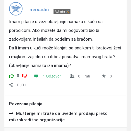
Pitanja
mersadm
Admin
Imam pitanje u vezi obavljanje namaza u kuću sa
porodicom. Ako možete da mi odgovoriti bio bi
zadovoljam, inšallah da podelim sa braćom.
Da li imam u kući može klanjati sa snajkom tj. bratovoj ženi
i majkom zajedno sa ili bez prisustva imamovog brata.?
(obavljanje namaza iza imama)?
0
1 Odgovor
0
Prati
0
DIJELI
Povezana pitanja
Mušterije mi traže da uvedem prodaju preko
mikrokreditne organizacije