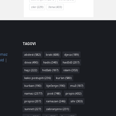
zikr
(229)
žena
(433)
TAGOVI
amaz
abdest
(582)
brak
(608)
djeca
(189)
vid
|
dova
(490)
hadis
(340)
hadždž
(207)
hajz
(222)
hidžab
(187)
islam
(353)
kako postupiti
(236)
kur'an
(580)
kurban
(190)
liječenje
(190)
muž
(187)
namaz
(2377)
post
(748)
propis
(432)
propisi
(207)
ramazan
(246)
sihr
(303)
sunnet
(227)
zabranjeno
(231)