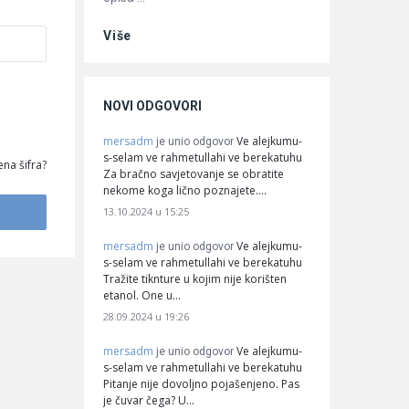
Više
NOVI ODGOVORI
mersadm
Ve alejkumu-
je unio odgovor
s-selam ve rahmetullahi ve berekatuhu
na šifra?
Za bračno savjetovanje se obratite
nekome koga lično poznajete.…
13.10.2024 u 15:25
mersadm
Ve alejkumu-
je unio odgovor
s-selam ve rahmetullahi ve berekatuhu
Tražite tiknture u kojim nije korišten
etanol. One u…
28.09.2024 u 19:26
mersadm
Ve alejkumu-
je unio odgovor
s-selam ve rahmetullahi ve berekatuhu
Pitanje nije dovoljno pojašenjeno. Pas
je čuvar čega? U…