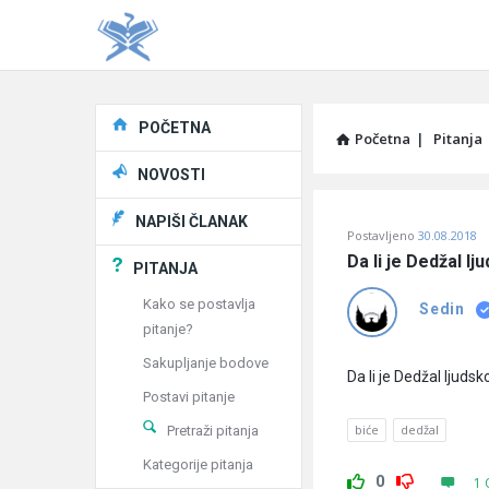
Explore
POČETNA
Početna
|
Pitanja
NOVOSTI
Pitaj
NAPIŠI ČLANAK
Postavljeno
30.08.2018
Učene
Da li je Dedžal lj
PITANJA
®
Kako se postavlja
Sedin
pitanje?
Latest
Sakupljanje bodove
Pitanja
Da li je Dedžal ljudsk
Postavi pitanje
biće
dedžal
Pretraži pitanja
Kategorije pitanja
0
1 