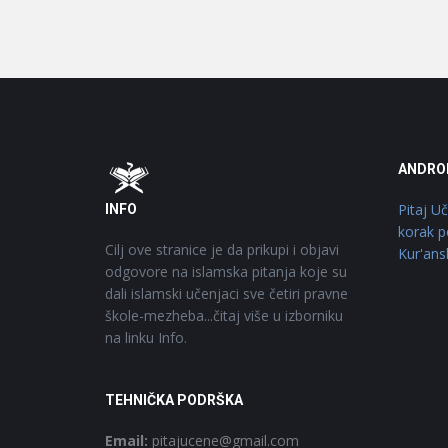
Footer
O
ANDRO
Pitaj U
INFO
korak p
Cilj ove stranice je da prikupi i objavi
Kur'ans
odgovore na islamska pitanja koje su
dali islamski učenjaci sve četiri pravne
škole-mezheba...čitaj više u izborniku
na linku Info.
TEHNIČKA PODRŠKA
Email:
pitajucene@gmail.com