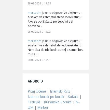
28.09.2024 u 19:25
mersadm
Ve alejkumu-
je unio odgovor
s-selam ve rahmetullahi ve berekatuhu
Ako se bojiš štete po sebe nije ti
obaveza…
28.09.2024 u 19:23
mersadm
Ve alejkumu-
je unio odgovor
s-selam ve rahmetullahi ve berekatuhu
Ne treba da ide kod roditelja sama, bez
muža.…
28.09.2024 u 19:21
ANDROID
Pitaj Učene
|
Islamski Kviz
|
Namaz korak po korak
|
Sufara
|
Tedžvid
|
Kur'anske Poruke
|
N-
UM
|
Minber