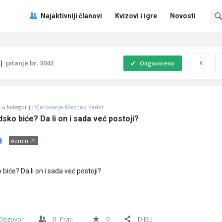
Pitaj
Pitaj
Najaktivniji članovi
Kvizovi i igre
Novosti
Učene
Učene
®
®
Navigacija
|
pitanje br. 3043
Odgovoreno
u kategoriji:
Vjerovanje Mezheb Kader
udsko biće? Da li on i sada već postoji?
Admin
o biće? Da li on i sada već postoji?
Odgovor
0
Prati
0
DIJELI