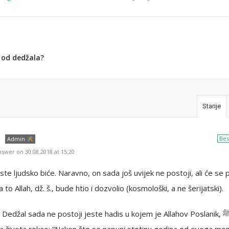
i od dedžala?
Starije
Bes
Admin
swer on 30.08.2018 at 15:20
ste ljudsko biće. Naravno, on sada još uvijek ne postoji, ali će se p
to Allah, dž. š., bude htio i dozvolio (kosmološki, a ne šerijatski).
edžal sada ne postoji jeste hadis u kojem je Allahov Poslanik, ﷺ, pred