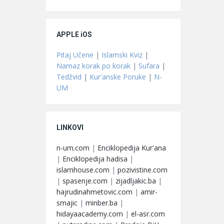
APPLE iOS
Pitaj Učene
|
Islamski Kviz
|
Namaz korak po korak
|
Sufara
|
Tedžvid
|
Kur'anske Poruke
|
N-
UM
LINKOVI
n-um.com
|
Enciklopedija Kur'ana
|
Enciklopedija hadisa
|
islamhouse.com
|
pozivistine.com
|
spasenje.com
|
zijadljakic.ba
|
hajrudinahmetovic.com
|
amir-
smajic
|
minber.ba
|
hidayaacademy.com
|
el-asr.com