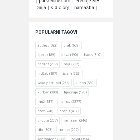
|
putsredine.com
|
Predaje BiH
Daija
|
s-d-o.org
|
namaz.ba
|
POPULARNI TAGOVI
abdest
(582)
brak
(608)
djeca
(189)
dova
(490)
hadis
(340)
hadždž
(207)
hajz
(222)
hidžab
(187)
islam
(353)
kako postupiti
(236)
kur'an
(580)
kurban
(190)
liječenje
(190)
muž
(187)
namaz
(2377)
post
(748)
propis
(432)
propisi
(207)
ramazan
(246)
sihr
(303)
sunnet
(227)
zabranjeno
(231)
zekat
(356)