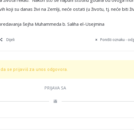
a života rekao: “Nakon što se napuni stotinu godina od ovoga mo
ih koji su danas živi na Zemlji, neće ostati (u životu, tj. neće biti živ
i predavanja šejha Muhammeda b. Saliha el-Usejmina
Dijeli
Poništi oznaku - o
 da se prijaviš za unos odgovora.
PRIJAVA SA
ili