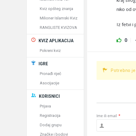
kraj svog
niko od ov
Kviz opšteg znanja
Milioner Islamski Kviz
Iz fetvi 
RANGLISTE KVIZOVA
0
KVIZ APLIKACIJA
Pokreni kviz
IGRE
Potrebno je
Pronađi riječ
Asocijacije
KORISNICI
Prijava
Registracija
Ime ili email
*
Dodaj grupu
Značke i bodovi