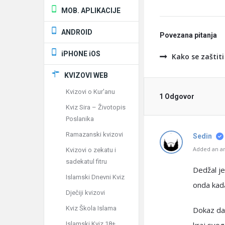
MOB. APLIKACIJE
ANDROID
Povezana pitanja
iPHONE iOS
Kako se zaštit
KVIZOVI WEB
Kvizovi o Kur'anu
1 Odgovor
Kviz Sira – Životopis
Poslanika
Ramazanski kvizovi
Sedin
Added an an
Kvizovi o zekatu i
sadekatul fitru
Dedžal je
Islamski Dnevni Kviz
onda kada 
Dječiji kvizovi
Kviz Škola Islama
Dokaz da D
Islamski Kviz 18+