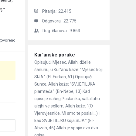
menta,
).”
Pitanja :
22.415
Odgovora :
22.775
Reg. članova :
9.863
dgovoreno
Članci
Kur'anske poruke
Opisujući Mjesec, Allah, dželle
šanuhu, u Kur'anu kaže: ”Mjesec koji
SIJA.” (El-Furkan, 61) Opisujući
Sunce, Allah kaže: ”SVJETILJKA
plamteća.” (En-Nebe, 13) Kad
opisuje našeg Poslanika, sallallahu
alejhi ve sellem, Allah kaže: ”(O
Vjerovjesniče, Mi smo te poslali…) i
kao SVJETILJKU koja SIJA.” (El-
Ahzab, 46) Allah je spojio ova dva
opisa ...