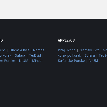
ID
APPLE iOS
čene
|
Islamski Kviz
|
Namaz
Pitaj Učene
|
Islamski Kviz
|
N
o korak
|
Sufara
|
Tedžvid
|
korak po korak
|
Sufara
|
Tedž
ke Poruke
|
N-UM
|
Minber
Kur'anske Poruke
|
N-UM