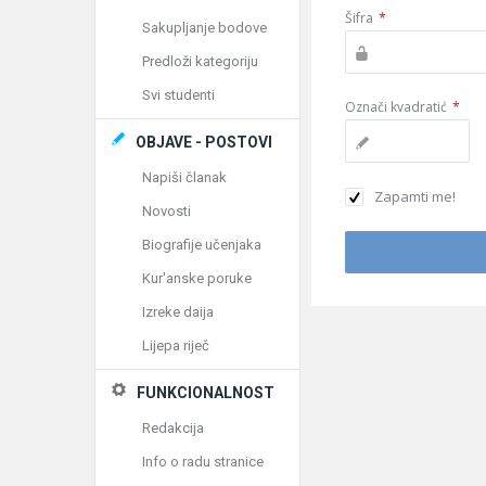
Šifra
*
Sakupljanje bodove
Predloži kategoriju
Svi studenti
Označi kvadratić
*
OBJAVE - POSTOVI
Napiši članak
Zapamti me!
Novosti
Biografije učenjaka
Kur'anske poruke
Izreke daija
Lijepa riječ
FUNKCIONALNOST
Redakcija
Info o radu stranice