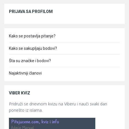
Sidebar
PRIJAVA SA PROFILOM
Kako se postavlja pitanje?
Kako se sakupljaju bodovi?
Šta su značke i bodovi?
Najaktivniji članovi
VIBER KVIZ
Pridruži se dnevnom kvizu na Viberu i nauči svaki dan
ponešto iz islama.