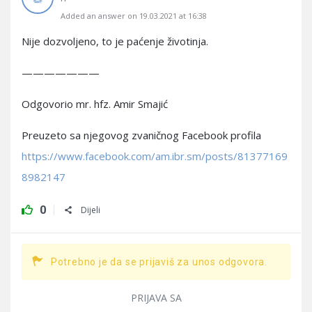
Added an answer on 19.03.2021 at 16:38
Nije dozvoljeno, to je paćenje životinja.
———————
Odgovorio mr. hfz. Amir Smajić
Preuzeto sa njegovog zvaničnog Facebook profila
https://www.facebook.com/am.ibr.sm/posts/81377169
8982147
0
Dijeli
Potrebno je da se prijaviš za unos odgovora.
PRIJAVA SA