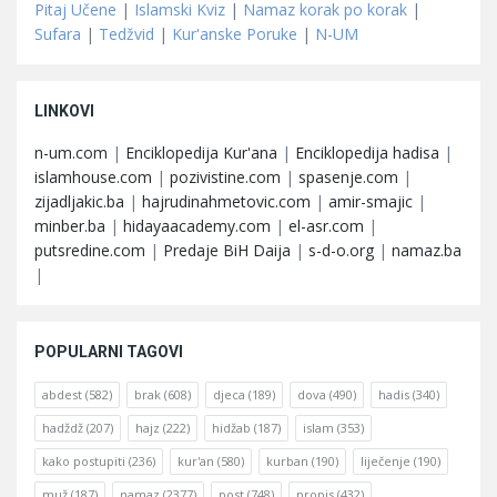
Pitaj Učene
|
Islamski Kviz
|
Namaz korak po korak
|
Sufara
|
Tedžvid
|
Kur'anske Poruke
|
N-UM
LINKOVI
n-um.com
|
Enciklopedija Kur'ana
|
Enciklopedija hadisa
|
islamhouse.com
|
pozivistine.com
|
spasenje.com
|
zijadljakic.ba
|
hajrudinahmetovic.com
|
amir-smajic
|
minber.ba
|
hidayaacademy.com
|
el-asr.com
|
putsredine.com
|
Predaje BiH Daija
|
s-d-o.org
|
namaz.ba
|
POPULARNI TAGOVI
abdest
(582)
brak
(608)
djeca
(189)
dova
(490)
hadis
(340)
hadždž
(207)
hajz
(222)
hidžab
(187)
islam
(353)
kako postupiti
(236)
kur'an
(580)
kurban
(190)
liječenje
(190)
muž
(187)
namaz
(2377)
post
(748)
propis
(432)