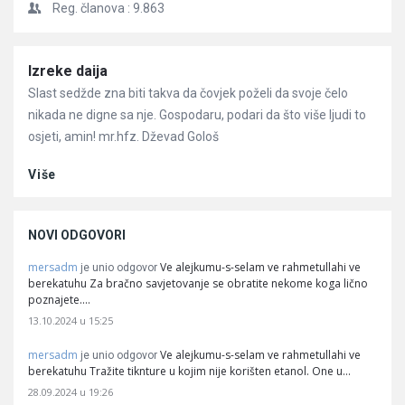
Reg. članova :
9.863
Članci
Izreke daija
Slast sedžde zna biti takva da čovjek poželi da svoje čelo
nikada ne digne sa nje. Gospodaru, podari da što više ljudi to
osjeti, amin! mr.hfz. Dževad Gološ
Više
NOVI ODGOVORI
mersadm
Ve alejkumu-s-selam ve rahmetullahi ve
je unio odgovor
berekatuhu Za bračno savjetovanje se obratite nekome koga lično
poznajete.…
13.10.2024 u 15:25
mersadm
Ve alejkumu-s-selam ve rahmetullahi ve
je unio odgovor
berekatuhu Tražite tiknture u kojim nije korišten etanol. One u…
28.09.2024 u 19:26