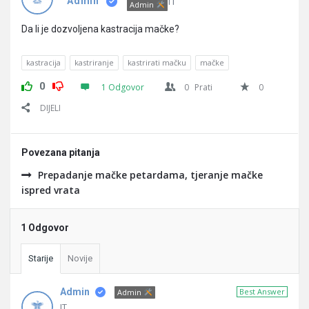
Pitanja
IT
Admin
Admin
Da li je dozvoljena kastracija mačke?
kastracija
kastriranje
kastrirati mačku
mačke
0
1 Odgovor
0
Prati
0
DIJELI
Povezana pitanja
Prepadanje mačke petardama, tjeranje mačke
ispred vrata
1 Odgovor
Starije
Novije
Admin
Best Answer
Admin
IT