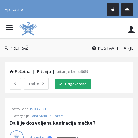
Aplikacije
Pit
Uč
®
PRETRAŽI
POSTAVI PITANJE
Početna
|
Pitanja
|
pitanje br. 44089
Dalje
Odgovoreno
Pitaj
Postavljeno
19.03.2021
Učene
u kategoriji:
Halal Mekruh Haram
®
Da li je dozvoljena kastracija mačke?
Latest