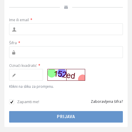
ili
Ime ili email
*
Šifra
*
Označi kvadratić
*
Klikni na sliku za promjenu.
Zapamti me!
Zaboravljena šifra?