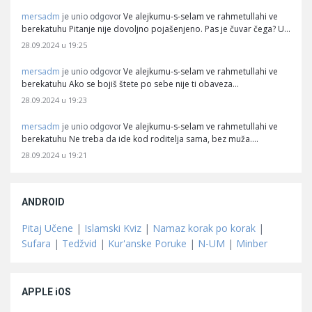
mersadm
Ve alejkumu-s-selam ve rahmetullahi ve
je unio odgovor
berekatuhu Pitanje nije dovoljno pojašenjeno. Pas je čuvar čega? U…
28.09.2024 u 19:25
mersadm
Ve alejkumu-s-selam ve rahmetullahi ve
je unio odgovor
berekatuhu Ako se bojiš štete po sebe nije ti obaveza…
28.09.2024 u 19:23
mersadm
Ve alejkumu-s-selam ve rahmetullahi ve
je unio odgovor
berekatuhu Ne treba da ide kod roditelja sama, bez muža.…
28.09.2024 u 19:21
ANDROID
Pitaj Učene
|
Islamski Kviz
|
Namaz korak po korak
|
Sufara
|
Tedžvid
|
Kur'anske Poruke
|
N-UM
|
Minber
APPLE iOS