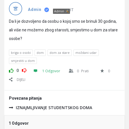
Pitanja
IT
Admin
Admin
Da li je dozvoljeno da osobu o kojoj smo se brinuli 30 godina,
ali više ne možemo zbog starosti, smjestimo u dom za stare
osobe?
briga o osobi
dom
dom za stare
moždani udar
smjestiti u dom
0
1 Odgovor
0
Prati
0
DIJELI
Povezana pitanja
IZNAJMLJIVANJE STUDENTSKOG DOMA
1 Odgovor