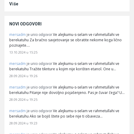
Više
NOVI ODGOVORI
mersadm
Ve alejkumu-s-selam ve rahmetullahi ve
je unio odgovor
berekatuhu Za bračno savjetovanje se obratite nekome koga lično
poznajete.…
13.10.2024 u 15:25
mersadm
Ve alejkumu-s-selam ve rahmetullahi ve
je unio odgovor
berekatuhu Tražite tiknture u kojim nije korišten etanol. One u…
28.09.2024 u 19:26
mersadm
Ve alejkumu-s-selam ve rahmetullahi ve
je unio odgovor
berekatuhu Pitanje nije dovoljno pojašenjeno. Pas je čuvar čega? U…
28.09.2024 u 19:25
mersadm
Ve alejkumu-s-selam ve rahmetullahi ve
je unio odgovor
berekatuhu Ako se bojiš štete po sebe nije ti obaveza…
28.09.2024 u 19:23