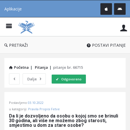
Aplikacije
Pit
Uč
®
PRETRAŽI
POSTAVI PITANJE
Početna
|
Pitanja
|
pitanje br. 66715
Dalje
Odgovoreno
Pitaj
Postavljeno
03.10.2022
Učene
u kategoriji:
Pravila Propisi Fetve
®
Da li je dozvoljeno da osobu o kojoj smo se brinuli 
30 godina, ali više ne možemo zbog starosti, 
Latest
smjestimo u dom za stare osobe?