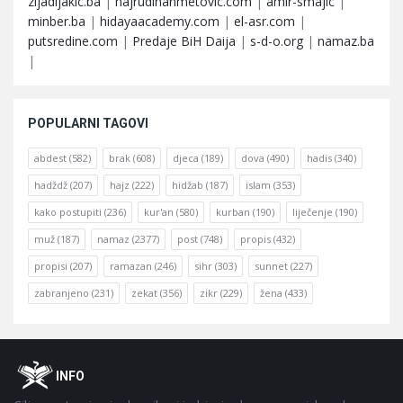
zijadljakic.ba
|
hajrudinahmetovic.com
|
amir-smajic
|
minber.ba
|
hidayaacademy.com
|
el-asr.com
|
putsredine.com
|
Predaje BiH Daija
|
s-d-o.org
|
namaz.ba
|
POPULARNI TAGOVI
abdest
(582)
brak
(608)
djeca
(189)
dova
(490)
hadis
(340)
hadždž
(207)
hajz
(222)
hidžab
(187)
islam
(353)
kako postupiti
(236)
kur'an
(580)
kurban
(190)
liječenje
(190)
muž
(187)
namaz
(2377)
post
(748)
propis
(432)
propisi
(207)
ramazan
(246)
sihr
(303)
sunnet
(227)
zabranjeno
(231)
zekat
(356)
zikr
(229)
žena
(433)
Footer
O
INFO