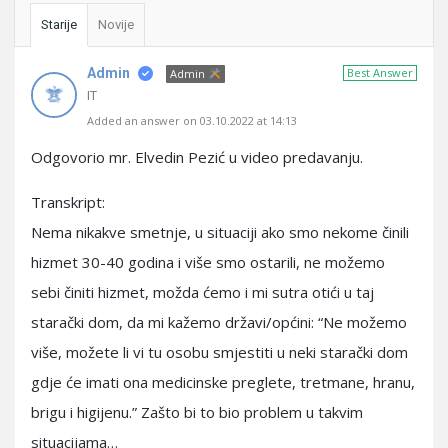
Starije
Novije
Admin
Best Answer
Admin
IT
Added an answer on 03.10.2022 at 14:13
Odgovorio mr. Elvedin Pezić u video predavanju.
Transkript:
Nema nikakve smetnje, u situaciji ako smo nekome činili
hizmet 30-40 godina i više smo ostarili, ne možemo
sebi činiti hizmet, možda ćemo i mi sutra otići u taj
starački dom, da mi kažemo državi/općini: “Ne možemo
više, možete li vi tu osobu smjestiti u neki starački dom
gdje će imati ona medicinske preglete, tretmane, hranu,
brigu i higijenu.” Zašto bi to bio problem u takvim
situacijama…