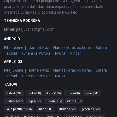
Cilj ove stranice je da prikupi i objavi odgovore na islamska
pitanja koje su dali islamski učenjaci sve četiri pravne škole-
mezheba...čitaj više u izborniku na linku Info.
TEHNIČKA PODRŠKA
Email:
pitajucene@gmail.com
ANDROID
Pitaj Učene
|
Islamski Kviz
|
Namaz korak po korak
|
Sufara
|
Tedžvid
|
Kur'anske Poruke
|
N-UM
|
Minber
APPLE iOS
Pitaj Učene
|
Islamski Kviz
|
Namaz korak po korak
|
Sufara
|
Tedžvid
|
Kur'anske Poruke
|
N-UM
TAGOVI
abdest
(582)
brak
(608)
djeca
(189)
dova
(490)
hadis
(340)
hadždž
(207)
hajz
(222)
hidžab
(187)
islam
(353)
kako postupiti
(236)
kur'an
(580)
kurban
(190)
liječenje
(190)
muž
(187)
namaz
(2377)
post
(748)
propis
(432)
propisi
(207)