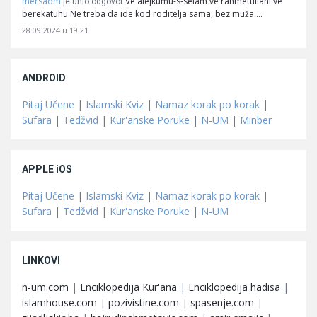
mersadm
Ve alejkumu-s-selam ve rahmetullahi ve
je unio odgovor
berekatuhu Ne treba da ide kod roditelja sama, bez muža.…
28.09.2024 u 19:21
ANDROID
Pitaj Učene
|
Islamski Kviz
|
Namaz korak po korak
|
Sufara
|
Tedžvid
|
Kur'anske Poruke
|
N-UM
|
Minber
APPLE iOS
Pitaj Učene
|
Islamski Kviz
|
Namaz korak po korak
|
Sufara
|
Tedžvid
|
Kur'anske Poruke
|
N-UM
LINKOVI
n-um.com
|
Enciklopedija Kur'ana
|
Enciklopedija hadisa
|
islamhouse.com
|
pozivistine.com
|
spasenje.com
|