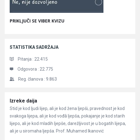
PRIKLJUČI SE VIBER KVIZU
STATISTIKA SADRŽAJA
Pitanja :
22.415
Odgovora :
22.775
Reg. članova :
9.863
Članci
Izreke daija
Stid je kod ljudi lijep, ali je kod žena ljepši, pravednost je kod
svakoga lijepa, ali je kod vođâ ljepša, pokajanje je kod starih
lijepo, ali je kod mladih ljepše, darežljivost je u bogatih lijepa,
ali je u siromaha ljepša. Prof. Muhamed Ikanović