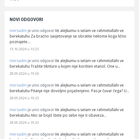
NOVI ODGOVORI
mersadm
Ve alejkumu-s-selam ve rahmetullahi ve
je unio odgovor
berekatuhu Za bračno savjetovanje se obratite nekome koga lično
poznajete.…
13.10.2024 u 15:25
mersadm
Ve alejkumu-s-selam ve rahmetullahi ve
je unio odgovor
berekatuhu Tražite tiknture u kojim nije korišten etanol. One u…
28.09.2024 u 19:26
mersadm
Ve alejkumu-s-selam ve rahmetullahi ve
je unio odgovor
berekatuhu Pitanje nije dovoljno pojašenjeno. Pas je čuvar čega? U…
28.09.2024 u 19:25
mersadm
Ve alejkumu-s-selam ve rahmetullahi ve
je unio odgovor
berekatuhu Ako se bojiš štete po sebe nije ti obaveza…
28.09.2024 u 19:23
mersadm
Ve alejkumu-s-selam ve rahmetullahi ve
je unio odgovor