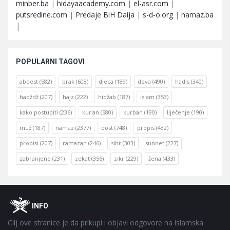
minber.ba
|
hidayaacademy.com
|
el-asr.com
|
putsredine.com
|
Predaje BiH Daija
|
s-d-o.org
|
namaz.ba
|
POPULARNI TAGOVI
abdest
(582)
brak
(608)
djeca
(189)
dova
(490)
hadis
(340)
hadždž
(207)
hajz
(222)
hidžab
(187)
islam
(353)
kako postupiti
(236)
kur'an
(580)
kurban
(190)
liječenje
(190)
muž
(187)
namaz
(2377)
post
(748)
propis
(432)
propisi
(207)
ramazan
(246)
sihr
(303)
sunnet
(227)
zabranjeno
(231)
zekat
(356)
zikr
(229)
žena
(433)
Footer
O
INFO
Cilj ove stranice je da prikupi i objavi odgovore na islamska