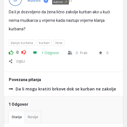
Pitanja
IT
Admin
Admin
Da li je dozvoljeno da žena lično zakolje kurban ako u kući
nema muškarca u vrijeme kada nastupi vrijeme klanja
kurbana?
klanje kurbana
kurban
žena
0
1 Odgovor
0
Prati
0
DIJELI
Povezana pitanja
Da li mogu kratiti brkove dok se kurban ne zakolje
1 Odgovor
Starije
Novije