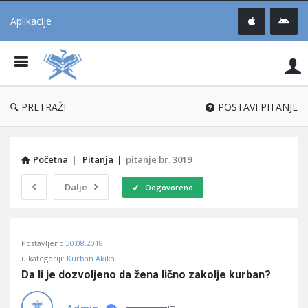
Aplikacije
Pit
Uč
®
PRETRAŽI
POSTAVI PITANJE
Početna
|
Pitanja
|
pitanje br. 3019
Dalje
Odgovoreno
Pitaj
Postavljeno
30.08.2018
Učene
u kategoriji:
Kurban Akika
®
Da li je dozvoljeno da žena lično zakolje kurban?
Latest