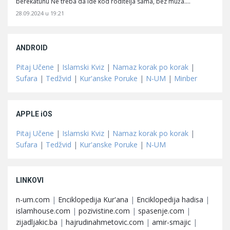
berekatuhu Ne treba da ide kod roditelja sama, bez muža.…
28.09.2024 u 19:21
ANDROID
Pitaj Učene
|
Islamski Kviz
|
Namaz korak po korak
|
Sufara
|
Tedžvid
|
Kur'anske Poruke
|
N-UM
|
Minber
APPLE iOS
Pitaj Učene
|
Islamski Kviz
|
Namaz korak po korak
|
Sufara
|
Tedžvid
|
Kur'anske Poruke
|
N-UM
LINKOVI
n-um.com
|
Enciklopedija Kur'ana
|
Enciklopedija hadisa
|
islamhouse.com
|
pozivistine.com
|
spasenje.com
|
zijadljakic.ba
|
hajrudinahmetovic.com
|
amir-smajic
|