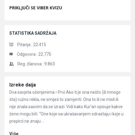
PRIKLJUČI SE VIBER KVIZU
STATISTIKA SADRŽAJA
Pitanja :
22.415
Odgovora :
22.775
Reg. članova :
9.863
Članci
Izreke daija
Dva savjeta oženjenima • Prvi Ako ti je ona nešto (ili mnogo
šta) ružno rekla, ne smiješ to zamjeriti. Ona to ili ne misli ili
nije znala sasvim da se izrazi. Vidi kako Kur’an opisuje kakve
žene mogu biti: “One koje sa ukrašavanjem odrastaju i koje u
prepirci ne znaju ...
Više