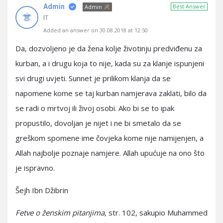
Admin
Best Answer
Admin
IT
Added an answer on 30.08.2018 at 12:50
Da, dozvoljeno je da žena kolje životinju predviđenu za
kurban, a i drugu koja to nije, kada su za klanje ispunjeni
svi drugi uvjeti. Sunnet je prilikom klanja da se
napomene kome se taj kurban namjerava zaklati, bilo da
se radi o mrtvoj ili živoj osobi. Ako bi se to ipak
propustilo, dovoljan je nijet i ne bi smetalo da se
greškom spomene ime čovjeka kome nije namijenjen, a
Allah najbolje poznaje namjere. Allah upućuje na ono što
je ispravno.
Šejh Ibn Džibrin
Fetve o ženskim pitanjima
, str. 102, sakupio Muhammed