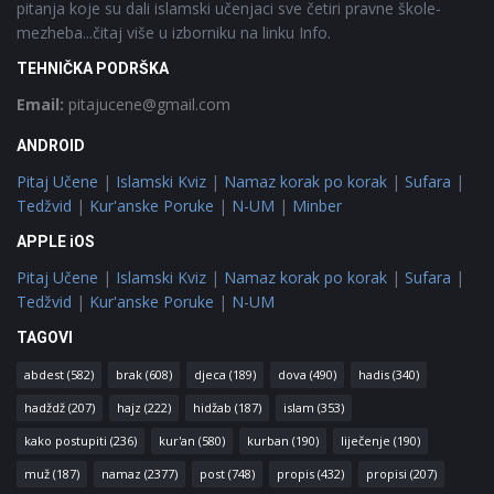
pitanja koje su dali islamski učenjaci sve četiri pravne škole-
mezheba...čitaj više u izborniku na linku Info.
TEHNIČKA PODRŠKA
Email:
pitajucene@gmail.com
ANDROID
Pitaj Učene
|
Islamski Kviz
|
Namaz korak po korak
|
Sufara
|
Tedžvid
|
Kur'anske Poruke
|
N-UM
|
Minber
APPLE iOS
Pitaj Učene
|
Islamski Kviz
|
Namaz korak po korak
|
Sufara
|
Tedžvid
|
Kur'anske Poruke
|
N-UM
TAGOVI
abdest
(582)
brak
(608)
djeca
(189)
dova
(490)
hadis
(340)
hadždž
(207)
hajz
(222)
hidžab
(187)
islam
(353)
kako postupiti
(236)
kur'an
(580)
kurban
(190)
liječenje
(190)
muž
(187)
namaz
(2377)
post
(748)
propis
(432)
propisi
(207)