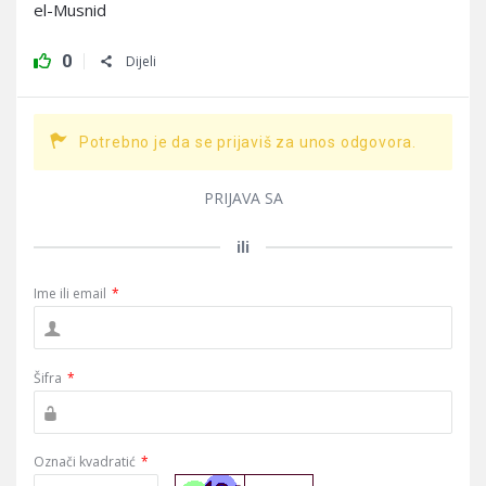
el-Musnid
0
Dijeli
Potrebno je da se prijaviš za unos odgovora.
PRIJAVA SA
ili
Ime ili email
*
Šifra
*
Označi kvadratić
*