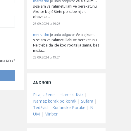
mersadm
Ve alejkumu-
je unio odgovor
s-selam ve rahmetullahi ve berekatuhu
Ako se bojiš štete po sebe nije ti
obaveza…
28.09.2024 u 19:23
mersadm
Ve alejkumu-
je unio odgovor
s-selam ve rahmetullahi ve berekatuhu
Ne treba da ide kod roditelja sama, bez
muža.…
28.09.2024 u 19:21
na šifra?
ANDROID
Pitaj Učene
|
Islamski Kviz
|
Namaz korak po korak
|
Sufara
|
Tedžvid
|
Kur'anske Poruke
|
N-
UM
|
Minber