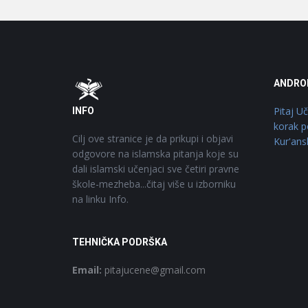
Footer
O
ANDRO
Pitaj U
INFO
korak p
Cilj ove stranice je da prikupi i objavi
Kur'ans
odgovore na islamska pitanja koje su
dali islamski učenjaci sve četiri pravne
škole-mezheba...čitaj više u izborniku
na linku Info.
TEHNIČKA PODRŠKA
Email:
pitajucene@gmail.com