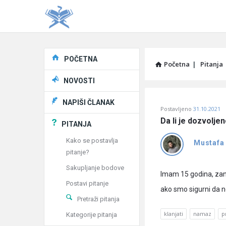
Explore
POČETNA
Početna
|
Pitanja
NOVOSTI
Pitaj
NAPIŠI ČLANAK
Postavljeno
31.10.2021
Učene
Da li je dozvolj
PITANJA
®
Kako se postavlja
Mustafa
pitanje?
Latest
Sakupljanje bodove
Pitanja
Imam 15 godina, zan
Postavi pitanje
ako smo sigurni da 
Pretraži pitanja
klanjati
namaz
p
Kategorije pitanja