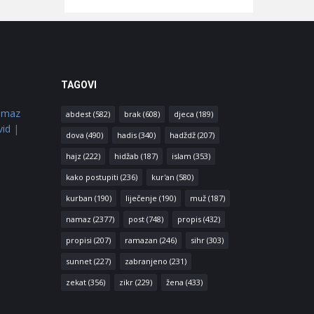
TAGOVI
amaz
abdest
(582)
brak
(608)
djeca
(189)
vid
|
dova
(490)
hadis
(340)
hadždž
(207)
hajz
(222)
hidžab
(187)
islam
(353)
kako postupiti
(236)
kur'an
(580)
kurban
(190)
liječenje
(190)
muž
(187)
namaz
(2377)
post
(748)
propis
(432)
propisi
(207)
ramazan
(246)
sihr
(303)
sunnet
(227)
zabranjeno
(231)
zekat
(356)
zikr
(229)
žena
(433)