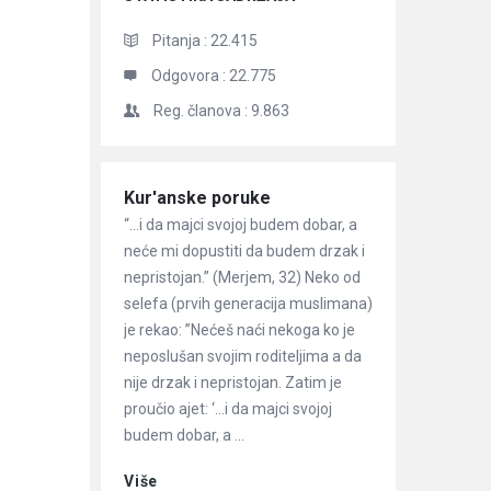
Pitanja :
22.415
Odgovora :
22.775
Reg. članova :
9.863
Članci
Kur'anske poruke
“…i da majci svojoj budem dobar, a
neće mi dopustiti da budem drzak i
nepristojan.” (Merjem, 32) Neko od
selefa (prvih generacija muslimana)
je rekao: ”Nećeš naći nekoga ko je
neposlušan svojim roditeljima a da
nije drzak i nepristojan. Zatim je
proučio ajet: ‘…i da majci svojoj
budem dobar, a ...
Više