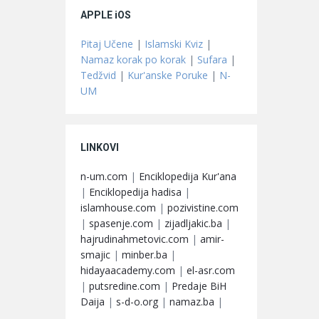
APPLE iOS
Pitaj Učene
|
Islamski Kviz
|
Namaz korak po korak
|
Sufara
|
Tedžvid
|
Kur'anske Poruke
|
N-
UM
LINKOVI
n-um.com
|
Enciklopedija Kur'ana
|
Enciklopedija hadisa
|
islamhouse.com
|
pozivistine.com
|
spasenje.com
|
zijadljakic.ba
|
hajrudinahmetovic.com
|
amir-
smajic
|
minber.ba
|
hidayaacademy.com
|
el-asr.com
|
putsredine.com
|
Predaje BiH
Daija
|
s-d-o.org
|
namaz.ba
|