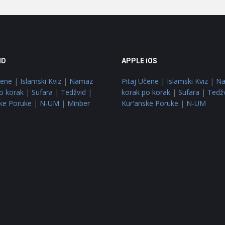
ID
APPLE iOS
čene
|
Islamski Kviz
|
Namaz
Pitaj Učene
|
Islamski Kviz
|
N
o korak
|
Sufara
|
Tedžvid
|
korak po korak
|
Sufara
|
Tedž
ke Poruke
|
N-UM
|
Minber
Kur'anske Poruke
|
N-UM