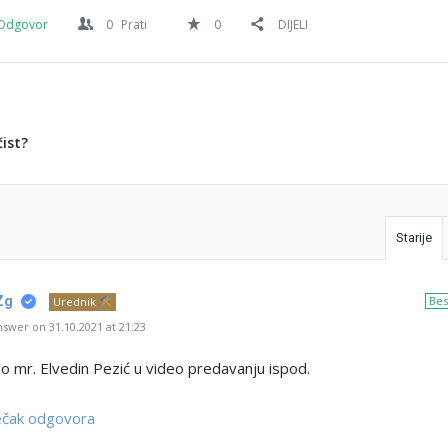
Odgovor
0
Prati
0
DIJELI
čist?
Starije
Zg
Bes
Urednik
swer on 31.10.2021 at 21:23
 mr. Elvedin Pezić u video predavanju ispod.
ječak odgovora