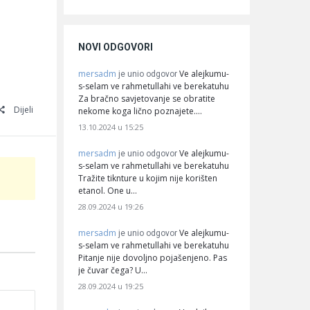
NOVI ODGOVORI
mersadm
Ve alejkumu-
je unio odgovor
s-selam ve rahmetullahi ve berekatuhu
Za bračno savjetovanje se obratite
Dijeli
nekome koga lično poznajete.…
13.10.2024 u 15:25
mersadm
Ve alejkumu-
je unio odgovor
s-selam ve rahmetullahi ve berekatuhu
Tražite tiknture u kojim nije korišten
etanol. One u…
28.09.2024 u 19:26
mersadm
Ve alejkumu-
je unio odgovor
s-selam ve rahmetullahi ve berekatuhu
Pitanje nije dovoljno pojašenjeno. Pas
je čuvar čega? U…
28.09.2024 u 19:25