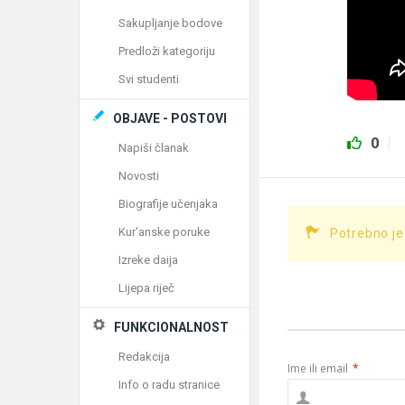
Sakupljanje bodove
Predloži kategoriju
Svi studenti
OBJAVE - POSTOVI
0
Napiši članak
Novosti
Biografije učenjaka
Kur'anske poruke
Potrebno je
Izreke daija
Lijepa riječ
FUNKCIONALNOST
Redakcija
Ime ili email
*
Info o radu stranice