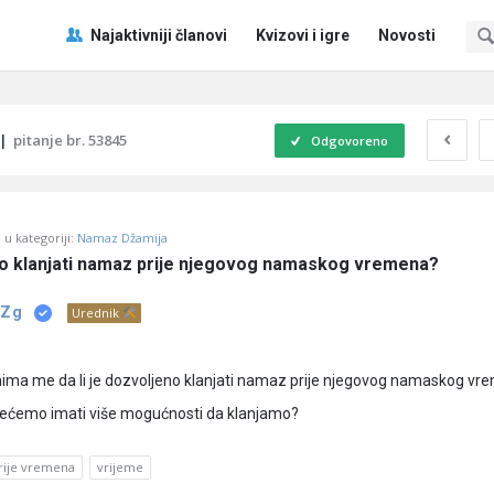
Pitaj
Pitaj
Najaktivniji članovi
Kvizovi i igre
Novosti
Učene
Učene
®
®
Navigacija
|
pitanje br. 53845
Odgovoreno
u kategoriji:
Namaz Džamija
eno klanjati namaz prije njegovog namaskog vremena?
 Zg
Urednik
ima me da li je dozvoljeno klanjati namaz prije njegovog namaskog vr
nećemo imati više mogućnosti da klanjamo?
rije vremena
vrijeme