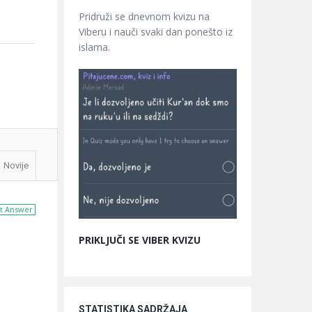
Pridruži se dnevnom kvizu na
Viberu i nauči svaki dan ponešto iz
islama.
Novije
t Answer
PRIKLJUČI SE VIBER KVIZU
STATISTIKA SADRŽAJA