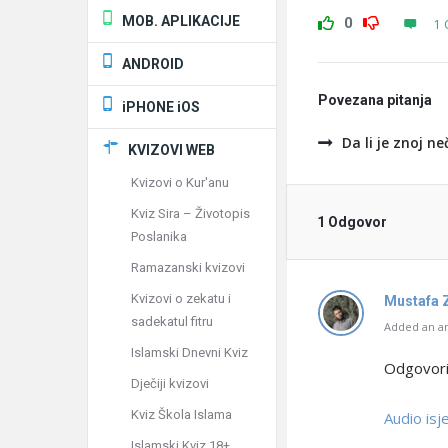
MOB. APLIKACIJE
0
1 
ANDROID
Povezana pitanja
iPHONE iOS
Da li je znoj ne
KVIZOVI WEB
Kvizovi o Kur'anu
Kviz Sira – Životopis
1 Odgovor
Poslanika
Ramazanski kvizovi
Kvizovi o zekatu i
Mustafa 
sadekatul fitru
Added an an
Islamski Dnevni Kviz
Odgovorio
Dječiji kvizovi
Kviz Škola Islama
Audio is
Islamski Kviz 18+