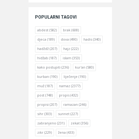
POPULARNI TAGOVI
abdest
(582)
brak
(608)
djeca
(189)
dova
(490)
hadis
(340)
hadždž
(207)
hajz
(222)
hidžab
(187)
islam
(353)
kako postupiti
(236)
kur'an
(580)
kurban
(190)
liječenje
(190)
muž
(187)
namaz
(2377)
post
(748)
propis
(432)
propisi
(207)
ramazan
(246)
sihr
(303)
sunnet
(227)
zabranjeno
(231)
zekat
(356)
zikr
(229)
žena
(433)