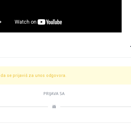
 da se prijaviš za unos odgovora.
PRIJAVA SA
ili