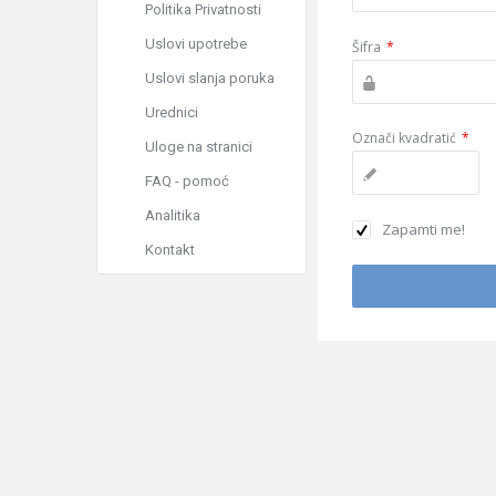
Politika Privatnosti
Uslovi upotrebe
Šifra
*
Uslovi slanja poruka
Urednici
Označi kvadratić
*
Uloge na stranici
FAQ - pomoć
Analitika
Zapamti me!
Kontakt