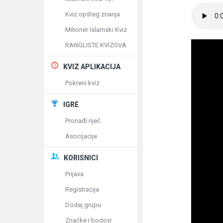
Kviz opšteg znanja
Milioner Islamski Kviz
RANGLISTE KVIZOVA
KVIZ APLIKACIJA
Pokreni kviz
IGRE
Pronađi riječ
Asocijacije
KORISNICI
Prijava
Registracija
Dodaj grupu
Značke i bodovi