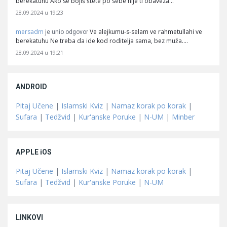
berekatuhu Ako se bojiš štete po sebe nije ti obaveza…
28.09.2024 u 19:23
mersadm
Ve alejkumu-s-selam ve rahmetullahi ve
je unio odgovor
berekatuhu Ne treba da ide kod roditelja sama, bez muža.…
28.09.2024 u 19:21
ANDROID
Pitaj Učene
|
Islamski Kviz
|
Namaz korak po korak
|
Sufara
|
Tedžvid
|
Kur'anske Poruke
|
N-UM
|
Minber
APPLE iOS
Pitaj Učene
|
Islamski Kviz
|
Namaz korak po korak
|
Sufara
|
Tedžvid
|
Kur'anske Poruke
|
N-UM
LINKOVI