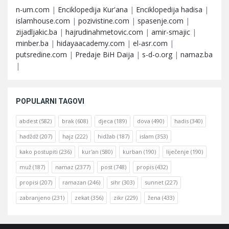
n-um.com
|
Enciklopedija Kur'ana
|
Enciklopedija hadisa
|
islamhouse.com
|
pozivistine.com
|
spasenje.com
|
zijadljakic.ba
|
hajrudinahmetovic.com
|
amir-smajic
|
minber.ba
|
hidayaacademy.com
|
el-asr.com
|
putsredine.com
|
Predaje BiH Daija
|
s-d-o.org
|
namaz.ba
|
POPULARNI TAGOVI
abdest
(582)
brak
(608)
djeca
(189)
dova
(490)
hadis
(340)
hadždž
(207)
hajz
(222)
hidžab
(187)
islam
(353)
kako postupiti
(236)
kur'an
(580)
kurban
(190)
liječenje
(190)
muž
(187)
namaz
(2377)
post
(748)
propis
(432)
propisi
(207)
ramazan
(246)
sihr
(303)
sunnet
(227)
zabranjeno
(231)
zekat
(356)
zikr
(229)
žena
(433)