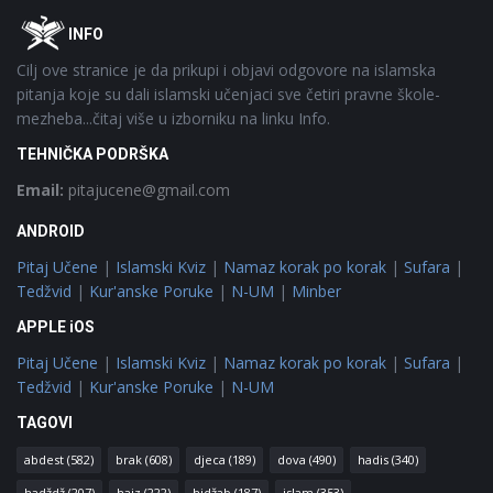
Footer
O
INFO
Cilj ove stranice je da prikupi i objavi odgovore na islamska
pitanja koje su dali islamski učenjaci sve četiri pravne škole-
mezheba...čitaj više u izborniku na linku Info.
TEHNIČKA PODRŠKA
Email:
pitajucene@gmail.com
ANDROID
Pitaj Učene
|
Islamski Kviz
|
Namaz korak po korak
|
Sufara
|
Tedžvid
|
Kur'anske Poruke
|
N-UM
|
Minber
APPLE iOS
Pitaj Učene
|
Islamski Kviz
|
Namaz korak po korak
|
Sufara
|
Tedžvid
|
Kur'anske Poruke
|
N-UM
TAGOVI
abdest
(582)
brak
(608)
djeca
(189)
dova
(490)
hadis
(340)
hadždž
(207)
hajz
(222)
hidžab
(187)
islam
(353)