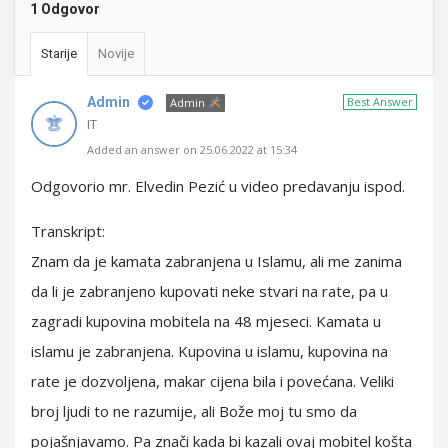
1 Odgovor
Starije
Novije
Admin
Best Answer
Admin
IT
Added an answer on 25.06.2022 at 15:34
Odgovorio mr. Elvedin Pezić u video predavanju ispod.
Transkript:
Znam da je kamata zabranjena u Islamu, ali me zanima
da li je zabranjeno kupovati neke stvari na rate, pa u
zagradi kupovina mobitela na 48 mjeseci. Kamata u
islamu je zabranjena. Kupovina u islamu, kupovina na
rate je dozvoljena, makar cijena bila i povećana. Veliki
broj ljudi to ne razumije, ali Bože moj tu smo da
pojašnjavamo. Pa znači kada bi kazali ovaj mobitel košta