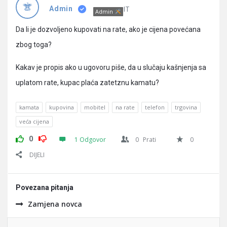
Pitanja
IT
Admin
Admin
Da li je dozvoljeno kupovati na rate, ako je cijena povećana
zbog toga?
Kakav je propis ako u ugovoru piše, da u slučaju kašnjenja sa
uplatom rate, kupac plaća zatetznu kamatu?
kamata
kupovina
mobitel
na rate
telefon
trgovina
veća cijena
0
1 Odgovor
0
Prati
0
DIJELI
Povezana pitanja
Zamjena novca