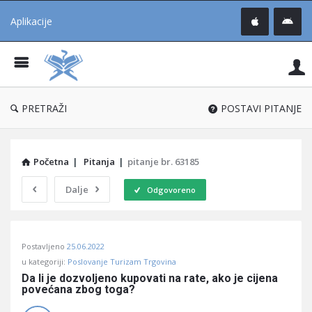
Aplikacije
Pit
Uč
®
PRETRAŽI
POSTAVI PITANJE
Početna
|
Pitanja
|
pitanje br. 63185
Dalje
Odgovoreno
Pitaj
Postavljeno
25.06.2022
Učene
u kategoriji:
Poslovanje Turizam Trgovina
®
Da li je dozvoljeno kupovati na rate, ako je cijena 
povećana zbog toga?
Latest