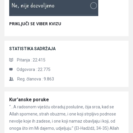
PRIKLJUČI SE VIBER KVIZU
STATISTIKA SADRŽAJA
Pitanja :
22.415
Odgovora :
22.775
Reg. članova :
9.863
Članci
Kur'anske poruke
“…A radosnom viješću obraduj poslušne, čija srca, kad se
Allah spomene, strah obuzme, i one koji strpljivo podnose
nevolje koje ih zadese, i one koji namaz obavljaju i koji, od
onoga što im Mi dajemo, udjeljuju.” (El-Hadždž, 34-35) Allah