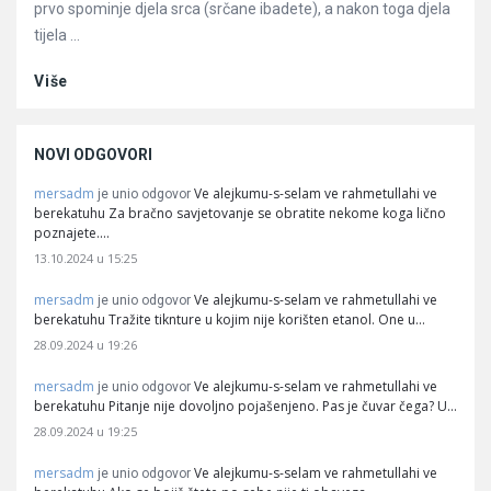
prvo spominje djela srca (srčane ibadete), a nakon toga djela
tijela ...
Više
NOVI ODGOVORI
mersadm
Ve alejkumu-s-selam ve rahmetullahi ve
je unio odgovor
berekatuhu Za bračno savjetovanje se obratite nekome koga lično
poznajete.…
13.10.2024 u 15:25
mersadm
Ve alejkumu-s-selam ve rahmetullahi ve
je unio odgovor
berekatuhu Tražite tiknture u kojim nije korišten etanol. One u…
28.09.2024 u 19:26
mersadm
Ve alejkumu-s-selam ve rahmetullahi ve
je unio odgovor
berekatuhu Pitanje nije dovoljno pojašenjeno. Pas je čuvar čega? U…
28.09.2024 u 19:25
mersadm
Ve alejkumu-s-selam ve rahmetullahi ve
je unio odgovor