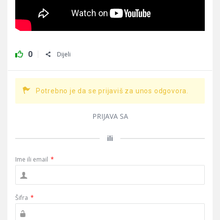
0
Dijeli
Potrebno je da se prijaviš za unos odgovora.
PRIJAVA SA
ili
Ime ili email
*
Šifra
*