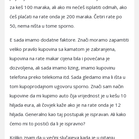
za keš 100 maraka, ali ako mi nećeš isplatiti odmah, ako
ćeš plaćati na rate onda je 200 maraka. Četiri rate po
50, nema ništa u tome sporno.
E sada imamo dodatne faktore. Znači moramo zapamtiti
veliko pravilo kupovina sa kamatom je zabranjena,
kupovina na rate makar cijena bila i povećana je
dozvoljena, ali sada imamo lizing, imamo kupovinu
telefona preko telekoma itd. Sada gledamo ima li išta u
tom kupoprodajnom ugovoru sporno. Znači sam način
kupovine da mi kupimo auto čija vrijednost je u kešu 10
hiljada eura, ali čovjek kaže ako je na rate onda je 12
hiljada. Generalno kao taj postupak je ispravan. Ali kako
ćemo mi to postići da li je ispravno?
Koliko znam da u većini slučajeva kada je u pitanju