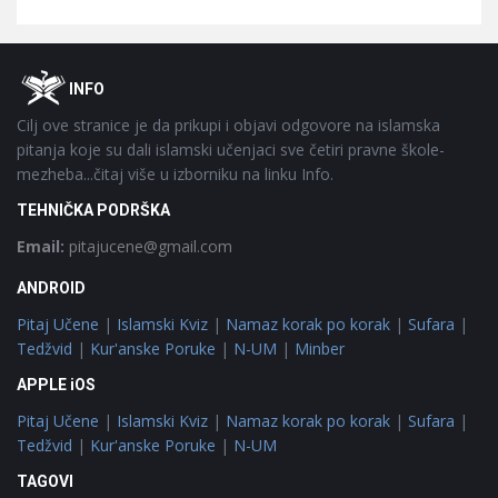
Footer
O
INFO
Cilj ove stranice je da prikupi i objavi odgovore na islamska
pitanja koje su dali islamski učenjaci sve četiri pravne škole-
mezheba...čitaj više u izborniku na linku Info.
TEHNIČKA PODRŠKA
Email:
pitajucene@gmail.com
ANDROID
Pitaj Učene
|
Islamski Kviz
|
Namaz korak po korak
|
Sufara
|
Tedžvid
|
Kur'anske Poruke
|
N-UM
|
Minber
APPLE iOS
Pitaj Učene
|
Islamski Kviz
|
Namaz korak po korak
|
Sufara
|
Tedžvid
|
Kur'anske Poruke
|
N-UM
TAGOVI