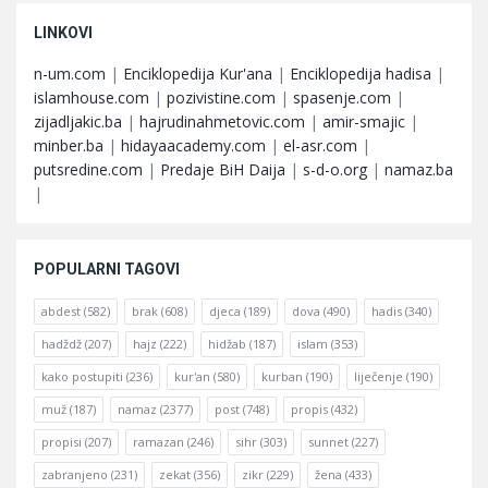
LINKOVI
n-um.com
|
Enciklopedija Kur'ana
|
Enciklopedija hadisa
|
islamhouse.com
|
pozivistine.com
|
spasenje.com
|
zijadljakic.ba
|
hajrudinahmetovic.com
|
amir-smajic
|
minber.ba
|
hidayaacademy.com
|
el-asr.com
|
putsredine.com
|
Predaje BiH Daija
|
s-d-o.org
|
namaz.ba
|
POPULARNI TAGOVI
abdest
(582)
brak
(608)
djeca
(189)
dova
(490)
hadis
(340)
hadždž
(207)
hajz
(222)
hidžab
(187)
islam
(353)
kako postupiti
(236)
kur'an
(580)
kurban
(190)
liječenje
(190)
muž
(187)
namaz
(2377)
post
(748)
propis
(432)
propisi
(207)
ramazan
(246)
sihr
(303)
sunnet
(227)
zabranjeno
(231)
zekat
(356)
zikr
(229)
žena
(433)