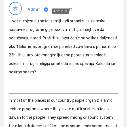
Pitanja
IT
Admin
Admin
U većini mjesta u našoj zemlji ljudi organizuju islamske
nastavne programe gdje pozovu muftiju ili šejhove da
podučavaju narod. Proširili su ozvučenje na velike udaljenosti
oko 1 kilometar, program se ponekad završava u ponoć ili do
23h-1h ujutro. Što mnogim ljudima poput starih, mladih,
bolesnih i drugih religija smeta da mirno spavaju. Kako da se
nosimo sa tim?
In most of the places in our country people organiz Islamic
lecture programs where they invite mufti or sheikh to give
dawah to the people. They spreed miking or sound system
for a long distance like 1km ,the program ends sometimes at