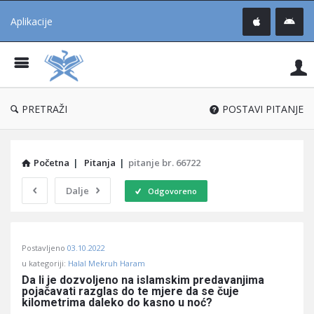
Aplikacije
Pit
Uč
®
PRETRAŽI
POSTAVI PITANJE
Početna
|
Pitanja
|
pitanje br. 66722
Dalje
Odgovoreno
Pitaj
Postavljeno
03.10.2022
Učene
u kategoriji:
Halal Mekruh Haram
®
Da li je dozvoljeno na islamskim predavanjima 
pojačavati razglas do te mjere da se čuje 
Latest
kilometrima daleko do kasno u noć?