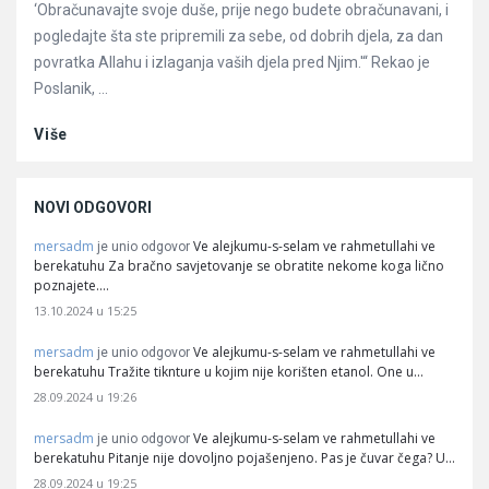
‘Obračunavajte svoje duše, prije nego budete obračunavani, i
pogledajte šta ste pripremili za sebe, od dobrih djela, za dan
povratka Allahu i izlaganja vaših djela pred Njim.'“ Rekao je
Poslanik, ...
Više
NOVI ODGOVORI
mersadm
Ve alejkumu-s-selam ve rahmetullahi ve
je unio odgovor
berekatuhu Za bračno savjetovanje se obratite nekome koga lično
poznajete.…
13.10.2024 u 15:25
mersadm
Ve alejkumu-s-selam ve rahmetullahi ve
je unio odgovor
berekatuhu Tražite tiknture u kojim nije korišten etanol. One u…
28.09.2024 u 19:26
mersadm
Ve alejkumu-s-selam ve rahmetullahi ve
je unio odgovor
berekatuhu Pitanje nije dovoljno pojašenjeno. Pas je čuvar čega? U…
28.09.2024 u 19:25