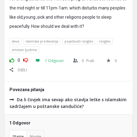
the mid night or till 11pm-1am. which disturbs many peoples
like old,young ,sick and other religions people to sleep
peacefully. How should we deal with it?
dava
islamska predavanja
pojačavati razglas
razglas
smetati ljudima
0
1 Odgovor
0
Prati
0
DIJELI
Povezana pitanja
Da li čovjek ima sevap ako stavlja letke s islamskim
sadržajem u poštanske sandučiće?
1 Odgovor
Starije
Novije