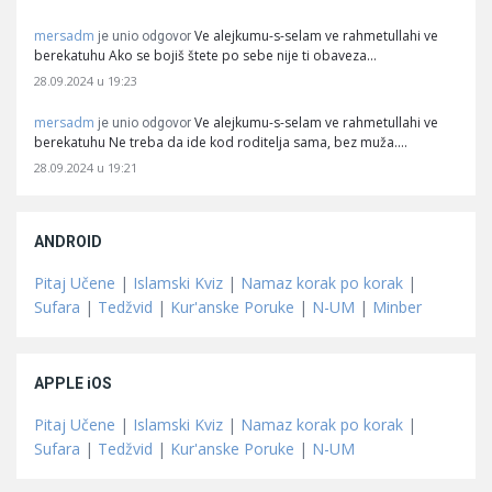
mersadm
Ve alejkumu-s-selam ve rahmetullahi ve
je unio odgovor
berekatuhu Ako se bojiš štete po sebe nije ti obaveza…
28.09.2024 u 19:23
mersadm
Ve alejkumu-s-selam ve rahmetullahi ve
je unio odgovor
berekatuhu Ne treba da ide kod roditelja sama, bez muža.…
28.09.2024 u 19:21
ANDROID
Pitaj Učene
|
Islamski Kviz
|
Namaz korak po korak
|
Sufara
|
Tedžvid
|
Kur'anske Poruke
|
N-UM
|
Minber
APPLE iOS
Pitaj Učene
|
Islamski Kviz
|
Namaz korak po korak
|
Sufara
|
Tedžvid
|
Kur'anske Poruke
|
N-UM