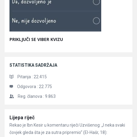
PRIKLJUČI SE VIBER KVIZU
STATISTIKA SADRŽAJA
Pitanja :
22.415
Odgovora :
22.775
Reg. članova :
9.863
Članci
Lijepa riječ
Rekao je Ibn Kesir u komentaru riječi Uzvišenog: „I neka svaki
čovjek gleda šta je za sutra pripremio“ (El-Hašr, 18):