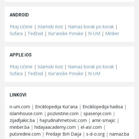
ANDROID
Pitaj Učene
|
Islamski Kviz
|
Namaz korak po korak
|
Sufara
|
Tedžvid
|
Kur'anske Poruke
|
N-UM
|
Minber
APPLE iOS
Pitaj Učene
|
Islamski Kviz
|
Namaz korak po korak
|
Sufara
|
Tedžvid
|
Kur'anske Poruke
|
N-UM
LINKOVI
n-um.com
|
Enciklopedija Kur'ana
|
Enciklopedija hadisa
|
islamhouse.com
|
pozivistine.com
|
spasenje.com
|
zijadljakic.ba
|
hajrudinahmetovic.com
|
amir-smajic
|
minber.ba
|
hidayaacademy.com
|
el-asr.com
|
putsredine.com
|
Predaje BiH Daija
|
s-d-o.org
|
namaz.ba