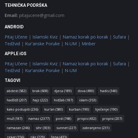
TEHNIČKA PODRŠKA
Email:
pitajucene@gmail.com
ANDROID
Pitaj Učene
|
Islamski Kviz
|
Namaz korak po korak
|
Sufara
|
Tedžvid
|
Kur'anske Poruke
|
N-UM
|
Minber
APPLE iOS
Pitaj Učene
|
Islamski Kviz
|
Namaz korak po korak
|
Sufara
|
Tedžvid
|
Kur'anske Poruke
|
N-UM
TAGOVI
abdest
(582)
brak
(608)
djeca
(189)
dova
(490)
hadis
(340)
hadždž
(207)
hajz
(222)
hidžab
(187)
islam
(353)
kako postupiti
(236)
kur'an
(580)
kurban
(190)
liječenje
(190)
muž
(187)
namaz
(2377)
post
(748)
propis
(432)
propisi
(207)
ramazan
(246)
sihr
(303)
sunnet
(227)
zabranjeno
(231)
zekat
(356)
zikr
(229)
žena
(433)