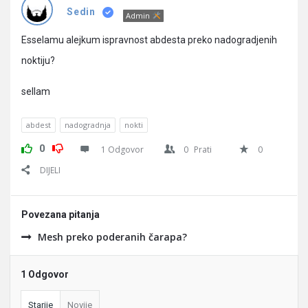
Pitanja
Sedin
Admin
Esselamu alejkum ispravnost abdesta preko nadogradjenih
noktiju?
sellam
abdest
nadogradnja
nokti
0
1 Odgovor
0
Prati
0
DIJELI
Povezana pitanja
Mesh preko poderanih čarapa?
1 Odgovor
Starije
Novije