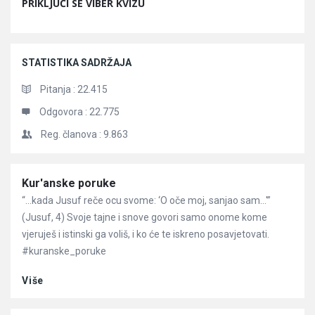
PRIKLJUČI SE VIBER KVIZU
STATISTIKA SADRŽAJA
Pitanja :
22.415
Odgovora :
22.775
Reg. članova :
9.863
Članci
Kur'anske poruke
“…kada Jusuf reče ocu svome: ‘O oče moj, sanjao sam…'”
(Jusuf, 4) Svoje tajne i snove govori samo onome kome
vjeruješ i istinski ga voliš, i ko će te iskreno posavjetovati.
#kuranske_poruke
Više