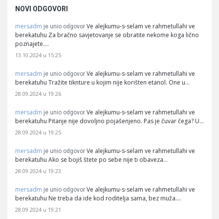
NOVI ODGOVORI
mersadm
Ve alejkumu-s-selam ve rahmetullahi ve
je unio odgovor
berekatuhu Za bračno savjetovanje se obratite nekome koga lično
poznajete.…
13.10.2024 u 15:25
mersadm
Ve alejkumu-s-selam ve rahmetullahi ve
je unio odgovor
berekatuhu Tražite tiknture u kojim nije korišten etanol. One u…
28.09.2024 u 19:26
mersadm
Ve alejkumu-s-selam ve rahmetullahi ve
je unio odgovor
berekatuhu Pitanje nije dovoljno pojašenjeno. Pas je čuvar čega? U…
28.09.2024 u 19:25
mersadm
Ve alejkumu-s-selam ve rahmetullahi ve
je unio odgovor
berekatuhu Ako se bojiš štete po sebe nije ti obaveza…
28.09.2024 u 19:23
mersadm
Ve alejkumu-s-selam ve rahmetullahi ve
je unio odgovor
berekatuhu Ne treba da ide kod roditelja sama, bez muža.…
28.09.2024 u 19:21