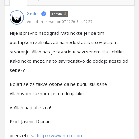
Sedin
Admin
Added an answer on 07.10.2018 at 07:27
Nije ispravno nadogradjivati nokte jer se tim
postupkom zeli ukazati na nedostatak u covjecijem
stvaranju. Allah nas je stvorio u savrsenom liku i obliku.
Kako neko moze na to savrsenstvo da dodaje nesto od
sebe??
Bojati se za takve osobe da ne budu iskusane
Allahovom kaznom jos na dunjaluku.
A Allah najbolje zna!
Prof. Jasmin Djanan
preuzeto sa
http://www.n-um.com