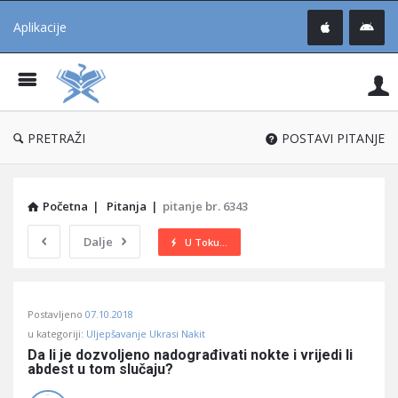
Aplikacije
Pit
Uč
®
PRETRAŽI
POSTAVI PITANJE
Početna
|
Pitanja
|
pitanje br. 6343
Dalje
U Toku...
Pitaj
Postavljeno
07.10.2018
Učene
u kategoriji:
Uljepšavanje Ukrasi Nakit
®
Da li je dozvoljeno nadograđivati nokte i vrijedi li 
abdest u tom slučaju?
Latest