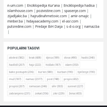
n-um.com
|
Enciklopedija Kur'ana
|
Enciklopedija hadisa
|
islamhouse.com
|
pozivistine.com
|
spasenje.com
|
zijadljakic.ba
|
hajrudinahmetovic.com
|
amir-smajic
|
minber.ba
|
hidayaacademy.com
|
el-asr.com
|
putsredine.com
|
Predaje BiH Daija
|
s-d-o.org
|
namaz.ba
|
POPULARNI TAGOVI
abdest
(582)
brak
(608)
djeca
(189)
dova
(490)
hadis
(340)
hadždž
(207)
hajz
(222)
hidžab
(187)
islam
(353)
kako postupiti
(236)
kur'an
(580)
kurban
(190)
liječenje
(190)
muž
(187)
namaz
(2377)
post
(748)
propis
(432)
propisi
(207)
ramazan
(246)
sihr
(303)
sunnet
(227)
zabranjeno
(231)
zekat
(356)
zikr
(229)
žena
(433)