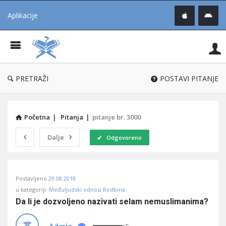
Aplikacije
Pit
Uč
®
PRETRAŽI
POSTAVI PITANJE
Početna
|
Pitanja
|
pitanje br. 3000
Dalje
Odgovoreno
Pitaj
Postavljeno
29.08.2018
Učene
u kategoriji:
Međuljudski odnosi Rodbina
®
Da li je dozvoljeno nazivati selam nemuslimanima?
Latest