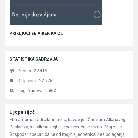
PRIKLJUČI SE VIBER KVIZU
STATISTIKA SADRŽAJA
Pitanja :
22.415
Odgovora :
22.775
Reg. članova :
9.863
Članci
Lijepa riječ
Ebu Umama, radijallahu anhu, kazao je: “Čuo sam Allahovog
Poslanika, sallallahu alejhi ve sellem, da je rekao: ‘Moj mi je
Gospodar obećao da će od mojih sljedbenika, bez polaganja