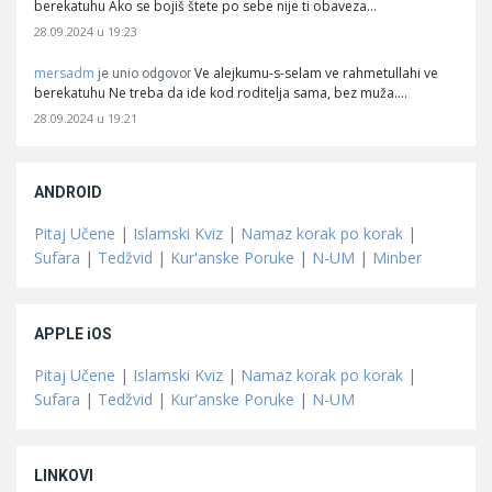
berekatuhu Ako se bojiš štete po sebe nije ti obaveza…
28.09.2024 u 19:23
mersadm
Ve alejkumu-s-selam ve rahmetullahi ve
je unio odgovor
berekatuhu Ne treba da ide kod roditelja sama, bez muža.…
28.09.2024 u 19:21
ANDROID
Pitaj Učene
|
Islamski Kviz
|
Namaz korak po korak
|
Sufara
|
Tedžvid
|
Kur'anske Poruke
|
N-UM
|
Minber
APPLE iOS
Pitaj Učene
|
Islamski Kviz
|
Namaz korak po korak
|
Sufara
|
Tedžvid
|
Kur'anske Poruke
|
N-UM
LINKOVI