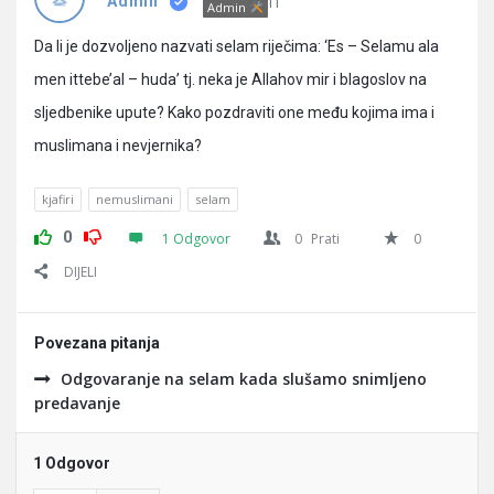
Pitanja
IT
Admin
Admin
Da li je dozvoljeno nazvati selam riječima: ‘Es – Selamu ala
men ittebe’al – huda’ tj. neka je Allahov mir i blagoslov na
sljedbenike upute? Kako pozdraviti one među kojima ima i
muslimana i nevjernika?
kjafiri
nemuslimani
selam
0
1 Odgovor
0
Prati
0
DIJELI
Povezana pitanja
Odgovaranje na selam kada slušamo snimljeno
predavanje
1 Odgovor