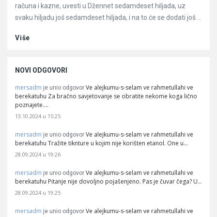
računa i kazne, uvesti u Džennet sedamdeset hiljada, uz
svaku hiljadu još sedamdeset hiljada, i na to će se dodati još ...
Više
NOVI ODGOVORI
mersadm
Ve alejkumu-s-selam ve rahmetullahi ve
je unio odgovor
berekatuhu Za bračno savjetovanje se obratite nekome koga lično
poznajete.…
13.10.2024 u 15:25
mersadm
Ve alejkumu-s-selam ve rahmetullahi ve
je unio odgovor
berekatuhu Tražite tiknture u kojim nije korišten etanol. One u…
28.09.2024 u 19:26
mersadm
Ve alejkumu-s-selam ve rahmetullahi ve
je unio odgovor
berekatuhu Pitanje nije dovoljno pojašenjeno. Pas je čuvar čega? U…
28.09.2024 u 19:25
mersadm
Ve alejkumu-s-selam ve rahmetullahi ve
je unio odgovor