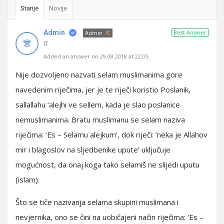
Starije
Novije
Admin
Best Answer
Admin
IT
Added an answer on 29.08.2018 at 22:05
Nije dozvoljeno nazvati selam muslimanima gore
navedenim riječima, jer je te riječi koristio Poslanik,
sallallahu ‘alejhi ve sellem, kada je slao poslanice
nemuslimanima. Bratu muslimanu se selam naziva
riječima: ‘Es – Selamu alejkum’, dok riječi: ‘neka je Allahov
mir i blagoslov na sljedbenike upute’ uključuje
mogućnost, da onaj koga tako selamiš ne slijedi uputu
(islam).
Što se tiče nazivanja selama skupini muslimana i
nevjernika, ono se čini na uobičajeni način riječima: ‘Es –