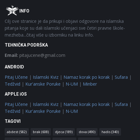
Footer
O
INFO
Cilj ove stranice je da prikupi i objavi odgovore na islamska
pitanja koje su dali islamski učenjaci sve četiri pravne škole-
mezheba...čitaj više u izborniku na linku Info.
TEHNIČKA PODRŠKA
Email:
pitajucene@gmail.com
ANDROID
Pitaj Učene
|
Islamski Kviz
|
Namaz korak po korak
|
Sufara
|
Tedžvid
|
Kur'anske Poruke
|
N-UM
|
Minber
APPLE iOS
Pitaj Učene
|
Islamski Kviz
|
Namaz korak po korak
|
Sufara
|
Tedžvid
|
Kur'anske Poruke
|
N-UM
TAGOVI
abdest
(582)
brak
(608)
djeca
(189)
dova
(490)
hadis
(340)