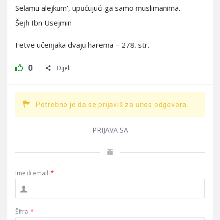
Selamu alejkum’, upućujući ga samo muslimanima.
Šejh Ibn Usejmin
Fetve učenjaka dvaju harema – 278. str.
0
Dijeli
Potrebno je da se prijaviš za unos odgovora.
PRIJAVA SA
ili
Ime ili email
*
Šifra
*