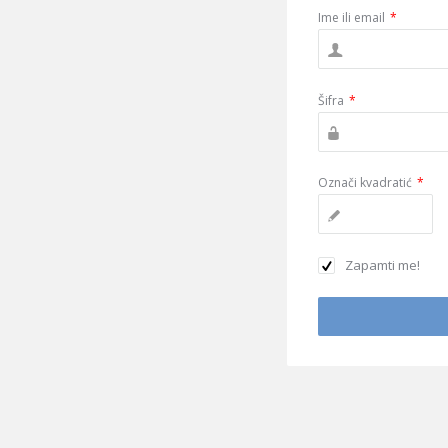
Ime ili email
*
Šifra
*
Označi kvadratić
*
Zapamti me!