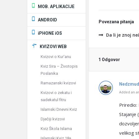
MOB. APLIKACIJE
ANDROID
Povezana pitanja
iPHONE iOS
Da li je znoj ne
KVIZOVI WEB
Kvizovi o Kur'anu
1 Odgovor
Kviz Sira – Životopis
Poslanika
Ramazanski kvizovi
Nedzmud
Added an an
Kvizovi o zekatu i
sadekatul fitru
Priredio:
Islamski Dnevni Kviz
Stajanje 
Dječiji kvizovi
dozvoljen
Kviz Škola Islama
velikog s
Islamski Kviz 18+