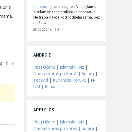
mersadm
Ve alejkumu-
loniti
je unio odgovor
s-selam ve rahmetullahi ve berekatuhu
Humama,
Ne treba da ide kod roditelja sama, bez
muža.…
28.09.2024 u 19:21
ANDROID
Dijeli
Pitaj Učene
|
Islamski Kviz
|
Namaz korak po korak
|
Sufara
|
Tedžvid
|
Kur'anske Poruke
|
N-
UM
|
Minber
APPLE iOS
Pitaj Učene
|
Islamski Kviz
|
Namaz korak po korak
|
Sufara
|