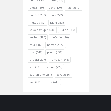
abdest
(582)
brak
(608)
djeca
(189)
dova
(490)
hadis
(340)
hadždž
(207)
hajz
(222)
hidžab
(187)
islam
(353)
kako postupiti
(236)
kur'an
(580)
kurban
(190)
liječenje
(190)
muž
(187)
namaz
(2377)
post
(748)
propis
(432)
propisi
(207)
ramazan
(246)
sihr
(303)
sunnet
(227)
zabranjeno
(231)
zekat
(356)
zikr
(229)
žena
(433)