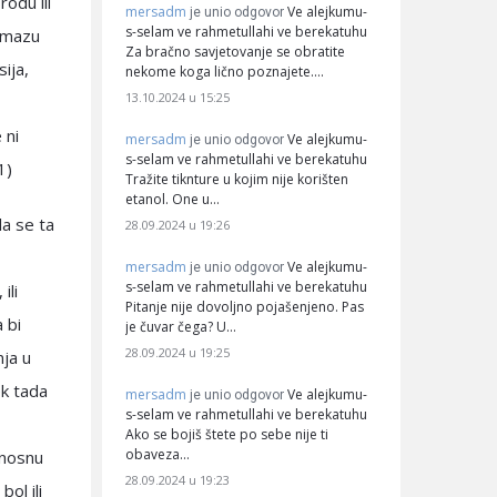
rodu ili
mersadm
Ve alejkumu-
je unio odgovor
s-selam ve rahmetullahi ve berekatuhu
namazu
Za bračno savjetovanje se obratite
ija,
nekome koga lično poznajete.…
13.10.2024 u 15:25
 ni
mersadm
Ve alejkumu-
je unio odgovor
s-selam ve rahmetullahi ve berekatuhu
1)
Tražite tiknture u kojim nije korišten
etanol. One u…
la se ta
28.09.2024 u 19:26
mersadm
Ve alejkumu-
je unio odgovor
s-selam ve rahmetullahi ve berekatuhu
ili
Pitanje nije dovoljno pojašenjeno. Pas
 bi
je čuvar čega? U…
28.09.2024 u 19:25
nja u
ek tada
mersadm
Ve alejkumu-
je unio odgovor
s-selam ve rahmetullahi ve berekatuhu
Ako se bojiš štete po sebe nije ti
obaveza…
snosnu
28.09.2024 u 19:23
ol ili