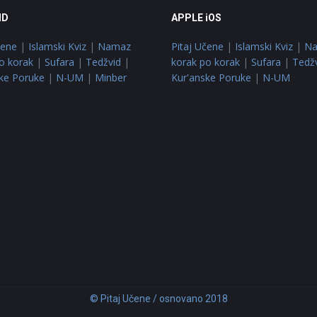
ID
APPLE iOS
čene
|
Islamski Kviz
|
Namaz
Pitaj Učene
|
Islamski Kviz
|
N
o korak
|
Sufara
|
Tedžvid
|
korak po korak
|
Sufara
|
Tedž
ke Poruke
|
N-UM
|
Minber
Kur'anske Poruke
|
N-UM
© Pitaj Učene / osnovano 2018