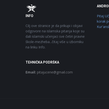
Footer
O
ANDRO
Pitaj U
INFO
korak p
Cilj ove stranice je da prikupi i objavi
Kur'ans
odgovore na islamska pitanja koje su
dali islamski učenjaci sve četiri pravne
škole-mezheba...čitaj više u izborniku
na linku Info.
TEHNIČKA PODRŠKA
Email:
pitajucene@gmail.com