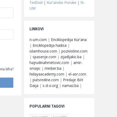
Tedžvid
|
Kur'anske Poruke
|
N-
UM
LINKOVI
n-um.com
|
Enciklopedija Kur'ana
|
Enciklopedija hadisa
|
islamhouse.com
|
pozivistine.com
|
spasenje.com
|
zijadljakic.ba
|
hajrudinahmetovic.com
|
amir-
smajic
|
minber.ba
|
na šifra?
hidayaacademy.com
|
el-asr.com
|
putsredine.com
|
Predaje BiH
Daija
|
s-d-o.org
|
namaz.ba
|
POPULARNI TAGOVI