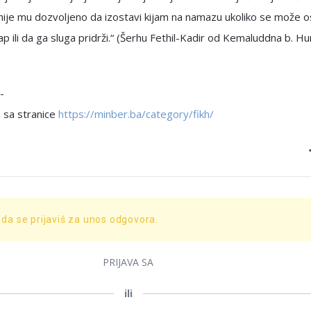
nije mu dozvoljeno da izostavi kijam na namazu ukoliko se može os
tap ili da ga sluga pridrži.“ (Šerhu Fethil-Kadir od Kemaluddna b. 
-
 sa stranice
https://minber.ba/category/fikh/
 da se prijaviš za unos odgovora.
PRIJAVA SA
ili