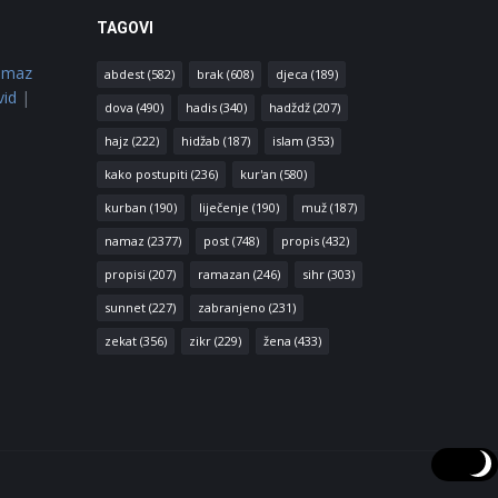
TAGOVI
amaz
abdest
(582)
brak
(608)
djeca
(189)
vid
|
dova
(490)
hadis
(340)
hadždž
(207)
hajz
(222)
hidžab
(187)
islam
(353)
kako postupiti
(236)
kur'an
(580)
kurban
(190)
liječenje
(190)
muž
(187)
namaz
(2377)
post
(748)
propis
(432)
propisi
(207)
ramazan
(246)
sihr
(303)
sunnet
(227)
zabranjeno
(231)
zekat
(356)
zikr
(229)
žena
(433)