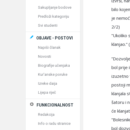
izvrši, na
Sakupljanje bodove
bilo koje
Predloži kategoriju
je nemoć 
Svi studenti
2/2)
”Ukoliko 
OBJAVE - POSTOVI
klanjao.“
Napiši članak
Novosti
”Dozvoljen
Biografije učenjaka
bol prije
Kur'anske poruke
izuzetno 
Izreke daija
postoji m
Lijepa riječ
klanjala s
šatoru i 
FUNKCIONALNOST
će klanja
Redakcija
”Bolesnik
Info o radu stranice
bol dozvo