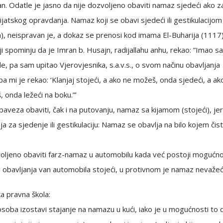
n. Odatle je jasno da nije dozvoljeno obaviti namaz sjedeći ako z
jatskog opravdanja. Namaz koji se obavi sjedeći ili gestikulacijom
), neispravan je, a dokaz se prenosi kod imama El-Buharija (1117)
ji spominju da je Imran b. Husajn, radijallahu anhu, rekao: ”Imao s
, pa sam upitao Vjerovjesnika, s.a.v.s., o svom načinu obavljanja
a mi je rekao: ‘Klanjaj stojeći, a ako ne možeš, onda sjedeći, a ako
 onda ležeći na boku.”’
baveza obaviti, čak i na putovanju, namaz sa kijamom (stojeći), j
a za sjedenje ili gestikulaciju: Namaz se obavlja na bilo kojem či
voljeno obaviti farz-namaz u automobilu kada već postoji mogućn
obavljanja van automobila stojeći, u protivnom je namaz nevažeći
a pravna škola:
osoba izostavi stajanje na namazu u kući, iako je u mogućnosti to 