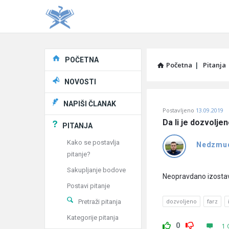
Explore
POČETNA
Početna
|
Pitanja
NOVOSTI
Pitaj
NAPIŠI ČLANAK
Postavljeno
13.09.2019
Učene
Da li je dozvolje
PITANJA
®
Kako se postavlja
Nedzmu
pitanje?
Latest
Sakupljanje bodove
Pitanja
Neopravdano izostav
Postavi pitanje
dozvoljeno
farz
Pretraži pitanja
Kategorije pitanja
0
1 