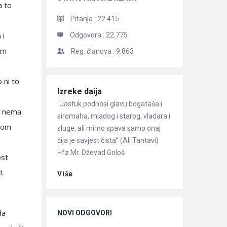
a to
Pitanja :
22.415
 i
Odgovora :
22.775
am
Reg. članova :
9.863
 ni to
Članci
Izreke daija
“Jastuk podnosi glavu bogataša i
er nema
siromaha, mladog i starog, vladara i
stom
sluge, ali mirno spava samo onaj
čija je savjest čista” (Ali Tantavi)
Hfz.Mr. Dževad Gološ
ost
.
Više
da
NOVI ODGOVORI