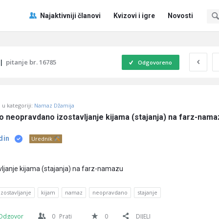
Pitaj
Pitaj
Najaktivniji članovi
Kvizovi i igre
Novosti
Učene
Učene
®
®
Navigacija
|
pitanje br. 16785
Odgovoreno
u kategoriji:
Namaz Džamija
no neopravdano izostavljanje kijama (stajanja) na farz-nama
din
Urednik
ljanje kijama (stajanja) na farz-namazu
izostavljanje
kijam
namaz
neopravdano
stajanje
Odgovor
0
Prati
0
DIJELI