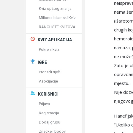
neisprava
Kviz opšteg znanja
nema šeri
Milioner Islamski Kviz
(išaretom
RANGLISTE KVIZOVA
drugih ko
hemoroide
KVIZ APLIKACIJA
namaza, p
Pokreni kviz
ne možeš,
IGRE
Zato je o
Pronađi riječ
opravdanj
Asocijacije
mjestu.
Nije doz
KORISNICI
njegovog 
Prijava
Registracija
Hanefijsk
Dodaj grupu
“Ukoliko 
Značke i bodovi