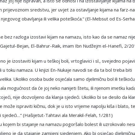
maz joj nije ispravan, a isto se odnosi i na izostavljanje kijama na b
m prijevoznom sredstvu, jer uvjet za ostavljanje kijama na farz-
njegovog obavljanja ili velika poteškoća.“ (El-Mebsut od Es-Serhas
se bez razloga izostavi kijam na namazu, isto kao da se namaz nije
 (Gajetul-Bejan, El-Bahrur-Raik, imam Ibn Nudžejm el-Hanefi, 2/20
o je izostaviti kijam u teškoj boli, vrtoglavici i sl., svejedno pojavi
 ili u toku namaza. U knjizi En-Nukaje navodi se da ta bol treba biti
velika. Ukoliko osoba bude osjećala samo djelimičnu bol ili teškoću, 
ala mogućnost da će joj neko nanijeti štetu, ili njenom imetku kada
tojeći, nije dozvoljeno da klanja sjedeći. Ukoliko bi se desilo da kla
ne može ispraviti kičmu, dok je u isto vrijeme napolju kiša i blato, t
ti sjedeći…“ (Hašijetut-Tahtavi ala Merakil-Felah, 1/281)
u kojem bi stajanje na namazu pogoršalo bolest ili uzrokovalo ne
ljeno je da stajanje zamijeni sjedenjem. Ako bi osjećao djelimičnu b