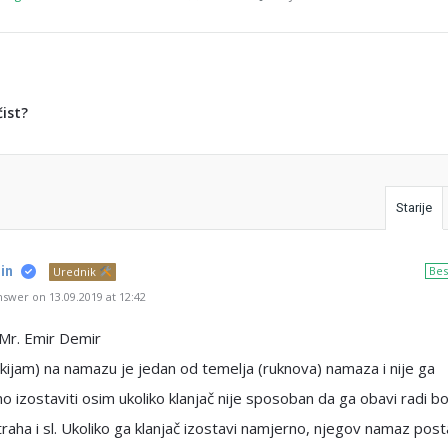
čist?
Starije
in
Bes
Urednik
swer on 13.09.2019 at 12:42
 Mr. Emir Demir
(kijam) na namazu je jedan od temelja (ruknova) namaza i nije ga
o izostaviti osim ukoliko klanjač nije sposoban da ga obavi radi bo
traha i sl. Ukoliko ga klanjač izostavi namjerno, njegov namaz post