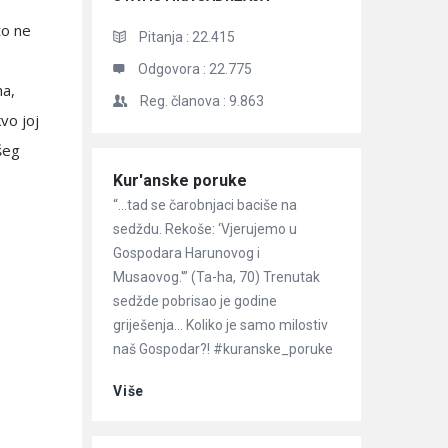
to ne
Pitanja :
22.415
Odgovora :
22.775
ha,
Reg. članova :
9.863
vo joj
ošeg
Članci
Kur'anske poruke
“…tad se čarobnjaci baciše na
sedždu. Rekoše: ‘Vjerujemo u
Gospodara Harunovog i
Musaovog.'” (Ta-ha, 70) Trenutak
sedžde pobrisao je godine
griješenja… Koliko je samo milostiv
naš Gospodar?! #kuranske_poruke
Više