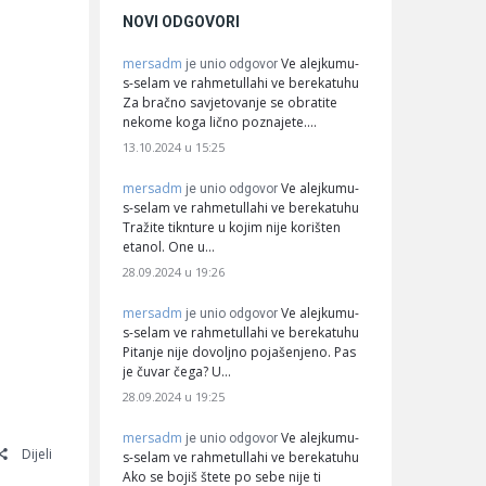
NOVI ODGOVORI
mersadm
Ve alejkumu-
je unio odgovor
s-selam ve rahmetullahi ve berekatuhu
Za bračno savjetovanje se obratite
nekome koga lično poznajete.…
13.10.2024 u 15:25
mersadm
Ve alejkumu-
je unio odgovor
s-selam ve rahmetullahi ve berekatuhu
Tražite tiknture u kojim nije korišten
etanol. One u…
28.09.2024 u 19:26
mersadm
Ve alejkumu-
je unio odgovor
s-selam ve rahmetullahi ve berekatuhu
Pitanje nije dovoljno pojašenjeno. Pas
je čuvar čega? U…
28.09.2024 u 19:25
mersadm
Ve alejkumu-
je unio odgovor
Dijeli
s-selam ve rahmetullahi ve berekatuhu
Ako se bojiš štete po sebe nije ti