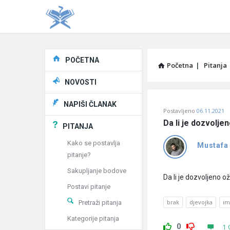
Explore
POČETNA
Početna
|
Pitanja
NOVOSTI
Pitaj
NAPIŠI ČLANAK
Postavljeno
06.11.2021
Učene
Da li je dozvolj
PITANJA
®
Kako se postavlja
Mustafa
pitanje?
Latest
Sakupljanje bodove
Pitanja
Da li je dozvoljeno 
Postavi pitanje
brak
djevojka
im
Pretraži pitanja
Kategorije pitanja
0
1 