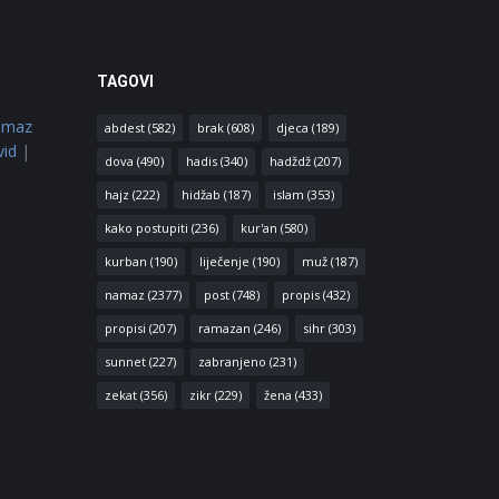
TAGOVI
amaz
abdest
(582)
brak
(608)
djeca
(189)
vid
|
dova
(490)
hadis
(340)
hadždž
(207)
hajz
(222)
hidžab
(187)
islam
(353)
kako postupiti
(236)
kur'an
(580)
kurban
(190)
liječenje
(190)
muž
(187)
namaz
(2377)
post
(748)
propis
(432)
propisi
(207)
ramazan
(246)
sihr
(303)
sunnet
(227)
zabranjeno
(231)
zekat
(356)
zikr
(229)
žena
(433)