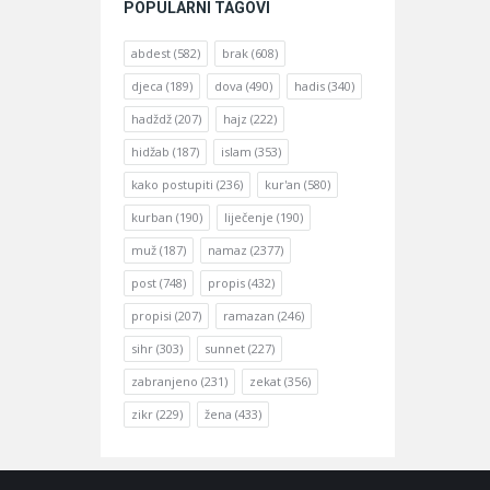
POPULARNI TAGOVI
abdest
(582)
brak
(608)
djeca
(189)
dova
(490)
hadis
(340)
hadždž
(207)
hajz
(222)
hidžab
(187)
islam
(353)
kako postupiti
(236)
kur'an
(580)
kurban
(190)
liječenje
(190)
muž
(187)
namaz
(2377)
post
(748)
propis
(432)
propisi
(207)
ramazan
(246)
sihr
(303)
sunnet
(227)
zabranjeno
(231)
zekat
(356)
zikr
(229)
žena
(433)