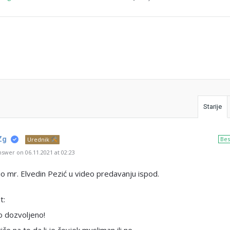
Starije
Zg
Bes
Urednik
swer on 06.11.2021 at 02:23
 mr. Elvedin Pezić u video predavanju ispod.
t:
o dozvoljeno!