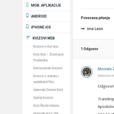
MOB. APLIKACIJE
ANDROID
Povezana pitanja
iPHONE iOS
Ime Leon
KVIZOVI WEB
Kvizovi o Kur'anu
1 Odgovor
Kviz Sira – Životopis
Poslanika
Ramazanski kvizovi
Mustafa 
Added an an
Kvizovi o zekatu i
sadekatul fitru
Odgovorio
Islamski Dnevni Kviz
Dječiji kvizovi
Transkrip
Kviz Škola Islama
Apsolutn
Islamski Kviz 18+