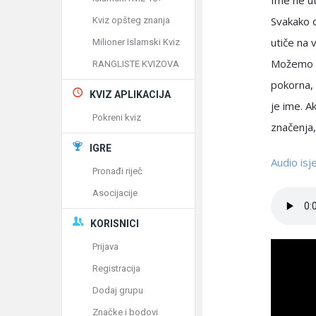
Ime ne uti
Svakako d
Kviz opšteg znanja
utiče na 
Milioner Islamski Kviz
Možemo im
RANGLISTE KVIZOVA
pokorna, 
KVIZ APLIKACIJA
je ime. A
Pokreni kviz
značenja,
IGRE
Audio is
Pronađi riječ
Asocijacije
KORISNICI
Prijava
Registracija
Dodaj grupu
Značke i bodovi