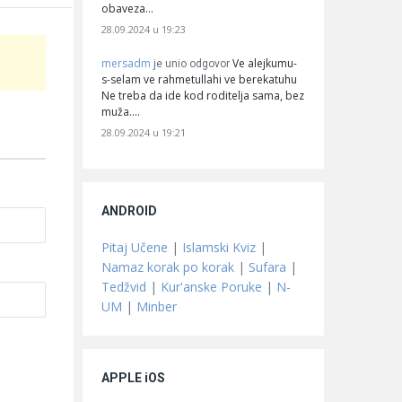
obaveza…
28.09.2024 u 19:23
mersadm
Ve alejkumu-
je unio odgovor
s-selam ve rahmetullahi ve berekatuhu
Ne treba da ide kod roditelja sama, bez
muža.…
28.09.2024 u 19:21
ANDROID
Pitaj Učene
|
Islamski Kviz
|
Namaz korak po korak
|
Sufara
|
Tedžvid
|
Kur'anske Poruke
|
N-
UM
|
Minber
APPLE iOS