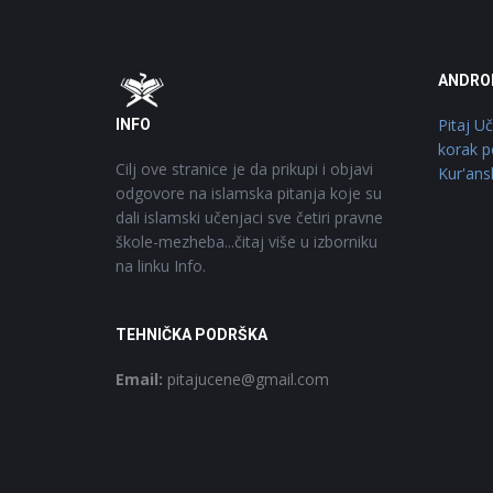
Footer
O
ANDRO
Pitaj U
INFO
korak p
Cilj ove stranice je da prikupi i objavi
Kur'ans
odgovore na islamska pitanja koje su
dali islamski učenjaci sve četiri pravne
škole-mezheba...čitaj više u izborniku
na linku Info.
TEHNIČKA PODRŠKA
Email:
pitajucene@gmail.com