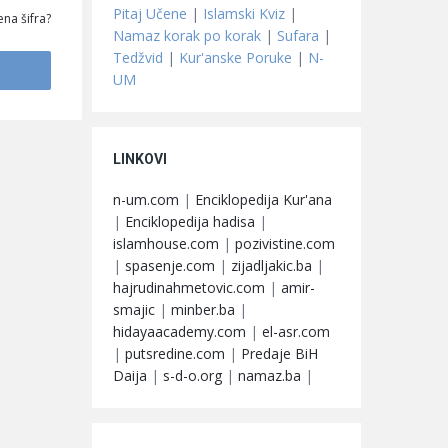
Pitaj Učene
|
Islamski Kviz
|
na šifra?
Namaz korak po korak
|
Sufara
|
Tedžvid
|
Kur'anske Poruke
|
N-
UM
LINKOVI
n-um.com
|
Enciklopedija Kur'ana
|
Enciklopedija hadisa
|
islamhouse.com
|
pozivistine.com
|
spasenje.com
|
zijadljakic.ba
|
hajrudinahmetovic.com
|
amir-
smajic
|
minber.ba
|
hidayaacademy.com
|
el-asr.com
|
putsredine.com
|
Predaje BiH
Daija
|
s-d-o.org
|
namaz.ba
|