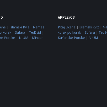
ID
APPLE iOS
čene
|
Islamski Kviz
|
Namaz
Pitaj Učene
|
Islamski Kviz
|
N
o korak
|
Sufara
|
Tedžvid
|
korak po korak
|
Sufara
|
Tedž
ke Poruke
|
N-UM
|
Minber
Kur'anske Poruke
|
N-UM