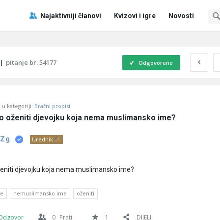
Pitaj
Pitaj
Najaktivniji članovi
Kvizovi i igre
Novosti
Učene
Učene
®
®
Navigacija
|
pitanje br. 54177
Odgovoreno
u kategoriji:
Bračni propisi
eno oženiti djevojku koja nema muslimansko ime?
 Zg
Urednik
oženiti djevojku koja nema muslimansko ime?
e
nemuslimansko ime
oženiti
Odgovor
0
Prati
1
DIJELI