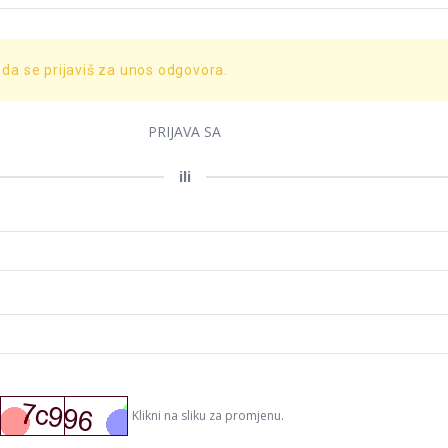
 da se prijaviš za unos odgovora.
PRIJAVA SA
ili
Klikni na sliku za promjenu.