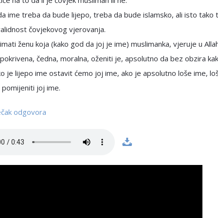
če na to da li je čovjek musliman ili ne.
a ime treba da bude lijepo, treba da bude islamsko, ali isto tako 
validnost čovjekovog vjerovanja.
ati ženu koja (kako god da joj je ime) muslimanka, vjeruje u Alla
pokrivena, čedna, moralna, oženiti je, apsolutno da bez obzira kak
ko je lijepo ime ostavit ćemo joj ime, ako je apsolutno loše ime, l
 pomijeniti joj ime.
ječak odgovora