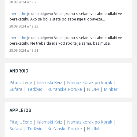
28.09.2024 u 19:25
mersadm
Ve alejkumu-s-selam ve rahmetullahi ve
je unio odgovor
berekatuhu Ako se bojiš štete po sebe nije ti obaveza…
28.09.2024 u 19:23
mersadm
Ve alejkumu-s-selam ve rahmetullahi ve
je unio odgovor
berekatuhu Ne treba da ide kod roditelja sama, bez muža.…
28.09.2024 u 19:21
ANDROID
Pitaj Učene
|
Islamski Kviz
|
Namaz korak po korak
|
Sufara
|
Tedžvid
|
Kur'anske Poruke
|
N-UM
|
Minber
APPLE iOS
Pitaj Učene
|
Islamski Kviz
|
Namaz korak po korak
|
Sufara
|
Tedžvid
|
Kur'anske Poruke
|
N-UM