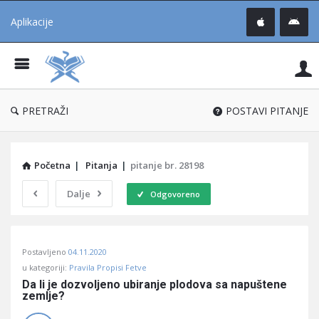
Aplikacije
Pit
Uč
®
PRETRAŽI
POSTAVI PITANJE
Početna
|
Pitanja
|
pitanje br. 28198
Dalje
Odgovoreno
Pitaj
Postavljeno
04.11.2020
Učene
u kategoriji:
Pravila Propisi Fetve
®
Da li je dozvoljeno ubiranje plodova sa napuštene 
zemlje?
Latest