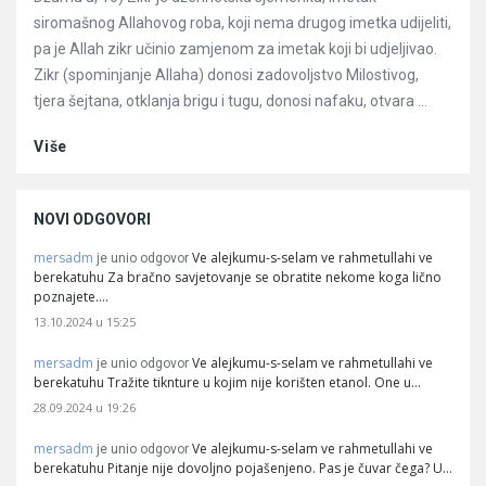
siromašnog Allahovog roba, koji nema drugog imetka udijeliti,
pa je Allah zikr učinio zamjenom za imetak koji bi udjeljivao.
Zikr (spominjanje Allaha) donosi zadovoljstvo Milostivog,
tjera šejtana, otklanja brigu i tugu, donosi nafaku, otvara ...
Više
NOVI ODGOVORI
mersadm
Ve alejkumu-s-selam ve rahmetullahi ve
je unio odgovor
berekatuhu Za bračno savjetovanje se obratite nekome koga lično
poznajete.…
13.10.2024 u 15:25
mersadm
Ve alejkumu-s-selam ve rahmetullahi ve
je unio odgovor
berekatuhu Tražite tiknture u kojim nije korišten etanol. One u…
28.09.2024 u 19:26
mersadm
Ve alejkumu-s-selam ve rahmetullahi ve
je unio odgovor
berekatuhu Pitanje nije dovoljno pojašenjeno. Pas je čuvar čega? U…