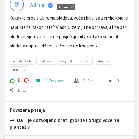
Pitanja
IT
Admin
Admin
Kakav ie propis ubiranja plodova, voća i bilja, sa zemlje koja je
napuštena nakon rata? Vlasnici zemlju ne održavaju i ne beru
plodove, vjerovatno je ne posjećuju nikako. I ako se od tih
plodova napravi džem i slično smije li se jesti?
bez dozvole
brati voće
napuštena zemlja
plodovi
ubiranje
0
1 Odgovor
0
Prati
0
DIJELI
Povezana pitanja
Da li je dozvoljeno brati grožđe i drugo voće na
plantaži?