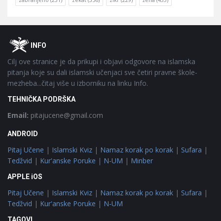
Footer
O
INFO
Cilj ove stranice je da prikupi i objavi odgovore na islamska
pitanja koje su dali islamski učenjaci sve četiri pravne škole-
mezheba...čitaj više u izborniku na linku Info.
TEHNIČKA PODRŠKA
Email:
pitajucene@gmail.com
ANDROID
Pitaj Učene
|
Islamski Kviz
|
Namaz korak po korak
|
Sufara
|
Tedžvid
|
Kur'anske Poruke
|
N-UM
|
Minber
APPLE iOS
Pitaj Učene
|
Islamski Kviz
|
Namaz korak po korak
|
Sufara
|
Tedžvid
|
Kur'anske Poruke
|
N-UM
TAGOVI