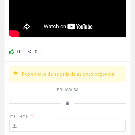
0
Dijeli
Potrebno je da se prijaviš za unos odgovora.
PRIJAVA SA
ili
Ime ili email
*