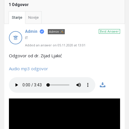
1 Odgovor
Starije
Novije
Admin
Best Answer
Admin
IT
Added an answer on 05.11.2020 at 13:01
Odgovor od dr. Zijad Ljakić
Audio mp3 odgovor