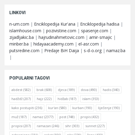
LINKOVI
n-um.com
|
Enciklopedija Kur'ana
|
Enciklopedija hadisa
|
islamhouse.com
|
pozivistine.com
|
spasenje.com
|
zijadljakic.ba
|
hajrudinahmetovic.com
|
amir-smajic
|
minber.ba
|
hidayaacademy.com
|
el-asr.com
|
putsredine.com
|
Predaje BiH Daija
|
s-d-o.org
|
namaz.ba
|
POPULARNI TAGOVI
abdest
(582)
brak
(608)
djeca
(189)
dova
(490)
hadis
(340)
hadždž
(207)
hajz
(222)
hidžab
(187)
islam
(353)
kako postupiti
(236)
kur'an
(580)
kurban
(190)
liječenje
(190)
muž
(187)
namaz
(2377)
post
(748)
propis
(432)
propisi
(207)
ramazan
(246)
sihr
(303)
sunnet
(227)
zabranjeno
(231)
zekat
(356)
zikr
(229)
žena
(433)