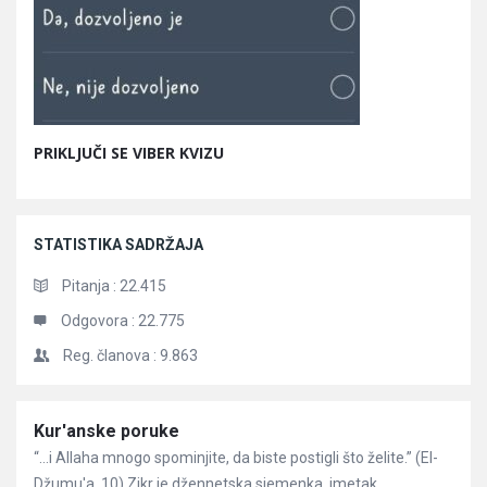
PRIKLJUČI SE VIBER KVIZU
STATISTIKA SADRŽAJA
Pitanja :
22.415
Odgovora :
22.775
Reg. članova :
9.863
Članci
Kur'anske poruke
“…i Allaha mnogo spominjite, da biste postigli što želite.” (El-
Džumu'a, 10) Zikr je džennetska sjemenka, imetak