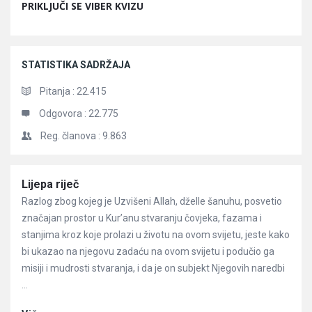
PRIKLJUČI SE VIBER KVIZU
STATISTIKA SADRŽAJA
Pitanja :
22.415
Odgovora :
22.775
Reg. članova :
9.863
Članci
Lijepa riječ
Razlog zbog kojeg je Uzvišeni Allah, dželle šanuhu, posvetio
značajan prostor u Kur’anu stvaranju čovjeka, fazama i
stanjima kroz koje prolazi u životu na ovom svijetu, jeste kako
bi ukazao na njegovu zadaću na ovom svijetu i podučio ga
misiji i mudrosti stvaranja, i da je on subjekt Njegovih naredbi
...