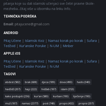
pitanja koje su dali islamski učenjaci sve četiri pravne škole-
mezheba...čitaj više u izborniku na linku Info.
TEHNIČKA PODRŠKA
Email:
pitajucene@gmail.com
ANDROID
Pitaj Učene
|
Islamski Kviz
|
Namaz korak po korak
|
Sufara
|
Tedžvid
|
Kur'anske Poruke
|
N-UM
|
Minber
APPLE iOS
Pitaj Učene
|
Islamski Kviz
|
Namaz korak po korak
|
Sufara
|
Tedžvid
|
Kur'anske Poruke
|
N-UM
TAGOVI
abdest
(582)
brak
(608)
djeca
(189)
dova
(490)
hadis
(340)
hadždž
(207)
hajz
(222)
hidžab
(187)
islam
(353)
kako postupiti
(236)
kur'an
(580)
kurban
(190)
liječenje
(190)
muž
(187)
namaz
(2377)
post
(748)
propis
(432)
propisi
(207)