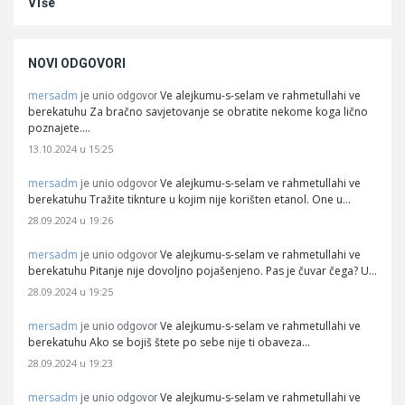
Više
NOVI ODGOVORI
mersadm
Ve alejkumu-s-selam ve rahmetullahi ve
je unio odgovor
berekatuhu Za bračno savjetovanje se obratite nekome koga lično
poznajete.…
13.10.2024 u 15:25
mersadm
Ve alejkumu-s-selam ve rahmetullahi ve
je unio odgovor
berekatuhu Tražite tiknture u kojim nije korišten etanol. One u…
28.09.2024 u 19:26
mersadm
Ve alejkumu-s-selam ve rahmetullahi ve
je unio odgovor
berekatuhu Pitanje nije dovoljno pojašenjeno. Pas je čuvar čega? U…
28.09.2024 u 19:25
mersadm
Ve alejkumu-s-selam ve rahmetullahi ve
je unio odgovor
berekatuhu Ako se bojiš štete po sebe nije ti obaveza…
28.09.2024 u 19:23
mersadm
Ve alejkumu-s-selam ve rahmetullahi ve
je unio odgovor