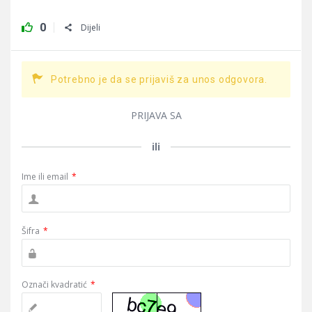
0
Dijeli
Potrebno je da se prijaviš za unos odgovora.
PRIJAVA SA
ili
Ime ili email
*
Šifra
*
Označi kvadratić
*