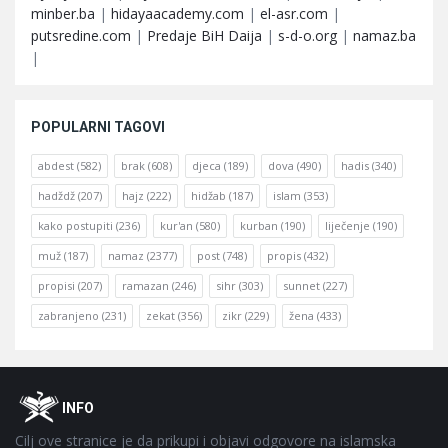
minber.ba
|
hidayaacademy.com
|
el-asr.com
|
putsredine.com
|
Predaje BiH Daija
|
s-d-o.org
|
namaz.ba
|
POPULARNI TAGOVI
abdest
(582)
brak
(608)
djeca
(189)
dova
(490)
hadis
(340)
hadždž
(207)
hajz
(222)
hidžab
(187)
islam
(353)
kako postupiti
(236)
kur'an
(580)
kurban
(190)
liječenje
(190)
muž
(187)
namaz
(2377)
post
(748)
propis
(432)
propisi
(207)
ramazan
(246)
sihr
(303)
sunnet
(227)
zabranjeno
(231)
zekat
(356)
zikr
(229)
žena
(433)
Footer
O
INFO
Cilj ove stranice je da prikupi i objavi odgovore na islamska