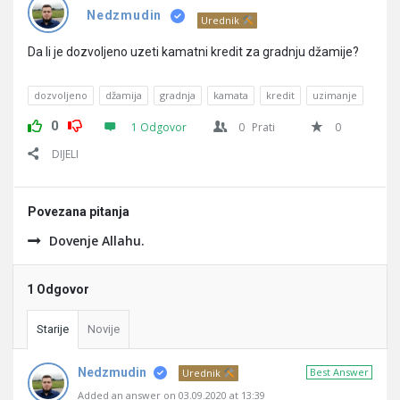
Pitanja
Nedzmudin
Urednik
Da li je dozvoljeno uzeti kamatni kredit za gradnju džamije?
dozvoljeno
džamija
gradnja
kamata
kredit
uzimanje
0
1 Odgovor
0
Prati
0
DIJELI
Povezana pitanja
Dovenje Allahu.
1 Odgovor
Starije
Novije
Nedzmudin
Best Answer
Urednik
Added an answer on 03.09.2020 at 13:39