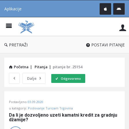
Aplikacije
Pit
Uč
®
PRETRAŽI
POSTAVI PITANJE
Početna
|
Pitanja
|
pitanje br. 25154
Dalje
Odgovoreno
Pitaj
Postavljeno
03.09.2020
Učene
u kategoriji:
Poslovanje Turizam Trgovina
®
Da li je dozvoljeno uzeti kamatni kredit za gradnju 
džamije?
Latest