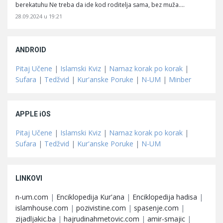
berekatuhu Ne treba da ide kod roditelja sama, bez muža.…
28.09.2024 u 19:21
ANDROID
Pitaj Učene
|
Islamski Kviz
|
Namaz korak po korak
|
Sufara
|
Tedžvid
|
Kur'anske Poruke
|
N-UM
|
Minber
APPLE iOS
Pitaj Učene
|
Islamski Kviz
|
Namaz korak po korak
|
Sufara
|
Tedžvid
|
Kur'anske Poruke
|
N-UM
LINKOVI
n-um.com
|
Enciklopedija Kur'ana
|
Enciklopedija hadisa
|
islamhouse.com
|
pozivistine.com
|
spasenje.com
|
zijadljakic.ba
|
hajrudinahmetovic.com
|
amir-smajic
|