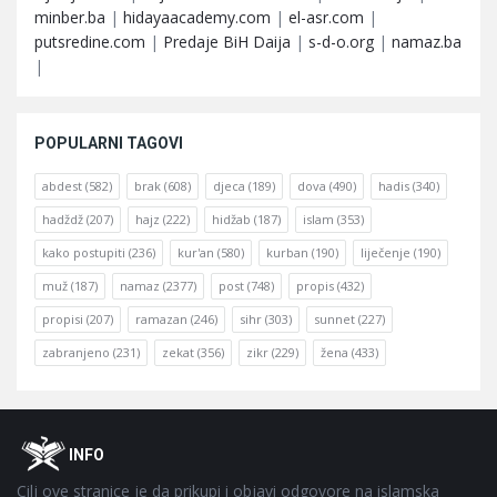
minber.ba
|
hidayaacademy.com
|
el-asr.com
|
putsredine.com
|
Predaje BiH Daija
|
s-d-o.org
|
namaz.ba
|
POPULARNI TAGOVI
abdest
(582)
brak
(608)
djeca
(189)
dova
(490)
hadis
(340)
hadždž
(207)
hajz
(222)
hidžab
(187)
islam
(353)
kako postupiti
(236)
kur'an
(580)
kurban
(190)
liječenje
(190)
muž
(187)
namaz
(2377)
post
(748)
propis
(432)
propisi
(207)
ramazan
(246)
sihr
(303)
sunnet
(227)
zabranjeno
(231)
zekat
(356)
zikr
(229)
žena
(433)
Footer
O
INFO
Cilj ove stranice je da prikupi i objavi odgovore na islamska