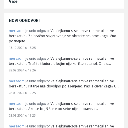
Više
NOVI ODGOVORI
mersadm
Ve alejkumu-s-selam ve rahmetullahi ve
je unio odgovor
berekatuhu Za bračno savjetovanje se obratite nekome koga lično
poznajete.…
13.10.2024 u 15:25
mersadm
Ve alejkumu-s-selam ve rahmetullahi ve
je unio odgovor
berekatuhu Tražite tiknture u kojim nije korišten etanol. One u…
28.09.2024 u 19:26
mersadm
Ve alejkumu-s-selam ve rahmetullahi ve
je unio odgovor
berekatuhu Pitanje nije dovoljno pojašenjeno. Pas je čuvar čega? U…
28.09.2024 u 19:25
mersadm
Ve alejkumu-s-selam ve rahmetullahi ve
je unio odgovor
berekatuhu Ako se bojiš štete po sebe nije ti obaveza…
28.09.2024 u 19:23
mersadm
Ve alejkumu-s-selam ve rahmetullahi ve
je unio odgovor