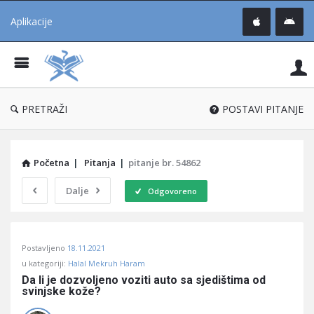
Aplikacije
Pit
Uč
®
PRETRAŽI
POSTAVI PITANJE
Početna
|
Pitanja
|
pitanje br. 54862
Dalje
Odgovoreno
Pitaj
Postavljeno
18.11.2021
Učene
u kategoriji:
Halal Mekruh Haram
®
Da li je dozvoljeno voziti auto sa sjedištima od 
svinjske kože?
Latest