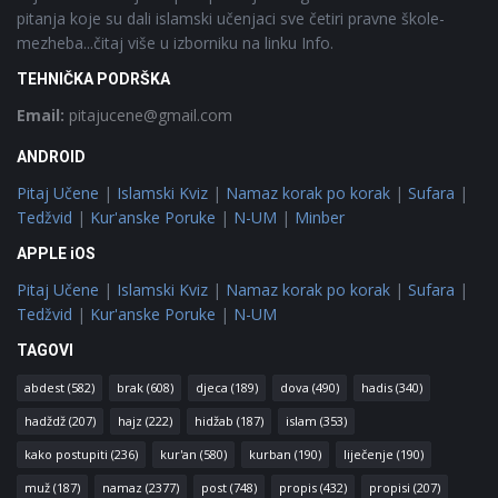
pitanja koje su dali islamski učenjaci sve četiri pravne škole-
mezheba...čitaj više u izborniku na linku Info.
TEHNIČKA PODRŠKA
Email:
pitajucene@gmail.com
ANDROID
Pitaj Učene
|
Islamski Kviz
|
Namaz korak po korak
|
Sufara
|
Tedžvid
|
Kur'anske Poruke
|
N-UM
|
Minber
APPLE iOS
Pitaj Učene
|
Islamski Kviz
|
Namaz korak po korak
|
Sufara
|
Tedžvid
|
Kur'anske Poruke
|
N-UM
TAGOVI
abdest
(582)
brak
(608)
djeca
(189)
dova
(490)
hadis
(340)
hadždž
(207)
hajz
(222)
hidžab
(187)
islam
(353)
kako postupiti
(236)
kur'an
(580)
kurban
(190)
liječenje
(190)
muž
(187)
namaz
(2377)
post
(748)
propis
(432)
propisi
(207)