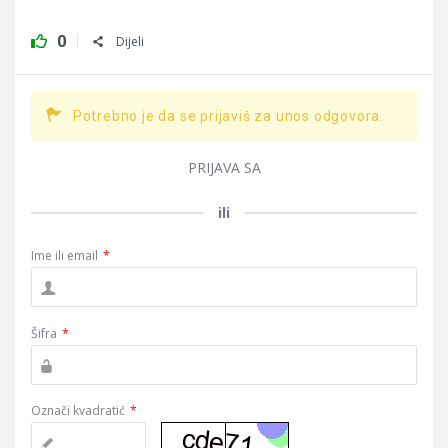
0
Dijeli
Potrebno je da se prijaviš za unos odgovora.
PRIJAVA SA
ili
Ime ili email
*
Šifra
*
Označi kvadratić
*