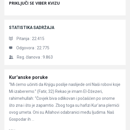
PRIKLJUČI SE VIBER KVIZU
STATISTIKA SADRŽAJA
Pitanja :
22.415
Odgovora :
22.775
Reg. članova :
9.863
Članci
Kur'anske poruke
“Mi ćemo učiniti da Knjigu poslije naslijede onī Naši robovi koje
Mi izaberemo.” (Fatir, 32) Rekao je imam El-Džezeri,
rahimehullah: “Čovjek biva odlikovan i počašćen po onome
što zna i što je zapamtio. Zbog toga su hafizi Kur'ana plemići
ovog umeta. Oni su Allahovi odabranici među ljudima. Naš
Gospodar ih ...