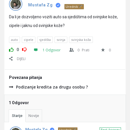
Pitanja
Mustafa Zg
Urednik
Da li je dozvoljeno voziti auto sa sjedištima od svinjske kože,
cipele i jaknu od svinjske kože?
auto
cipele
sjedišta
svinja
svinjska koža
0
1 Odgovor
0
Prati
0
DIJELI
Povezana pitanja
Podizanje kredita za drugu osobu ?
1 Odgovor
Starije
Novije
Mustafa Zg
Best Answer
Urednik