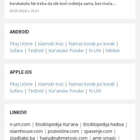
berekatuhu Ne treba da ide kod roditelja sama, bez muža.…
28.09.2024 u 19:21
ANDROID
Pitaj Učene
|
Islamski Kviz
|
Namaz korak po korak
|
Sufara
|
Tedžvid
|
Kur'anske Poruke
|
N-UM
|
Minber
APPLE iOS
Pitaj Učene
|
Islamski Kviz
|
Namaz korak po korak
|
Sufara
|
Tedžvid
|
Kur'anske Poruke
|
N-UM
LINKOVI
n-um.com
|
Enciklopedija Kur'ana
|
Enciklopedija hadisa
|
islamhouse.com
|
pozivistine.com
|
spasenje.com
|
zijadljakic.ba
|
hajrudinahmetovic.com
|
amir-smajic
|