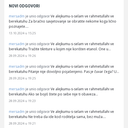
NOVI ODGOVORI
mersadm
Ve alejkumu-s-selam ve rahmetullahi ve
je unio odgovor
berekatuhu Za bračno savjetovanje se obratite nekome koga lično
poznajete.…
13.10.2024 u 15:25
mersadm
Ve alejkumu-s-selam ve rahmetullahi ve
je unio odgovor
berekatuhu Tražite tiknture u kojim nije korišten etanol. One u…
28.09.2024 u 19:26
mersadm
Ve alejkumu-s-selam ve rahmetullahi ve
je unio odgovor
berekatuhu Pitanje nije dovoljno pojašenjeno. Pas je čuvar čega? U…
28.09.2024 u 19:25
mersadm
Ve alejkumu-s-selam ve rahmetullahi ve
je unio odgovor
berekatuhu Ako se bojiš štete po sebe nije ti obaveza…
28.09.2024 u 19:23
mersadm
Ve alejkumu-s-selam ve rahmetullahi ve
je unio odgovor
berekatuhu Ne treba da ide kod roditelja sama, bez muža.…
28.09.2024 u 19:21