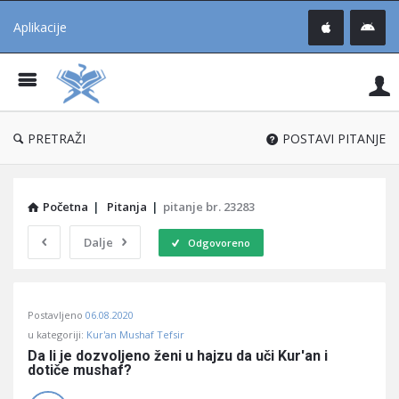
Aplikacije
Pit
Uč
®
PRETRAŽI
POSTAVI PITANJE
Početna
|
Pitanja
|
pitanje br. 23283
Dalje
Odgovoreno
Pitaj
Postavljeno
06.08.2020
Učene
u kategoriji:
Kur'an Mushaf Tefsir
®
Da li je dozvoljeno ženi u hajzu da uči Kur'an i 
dotiče mushaf?
Latest