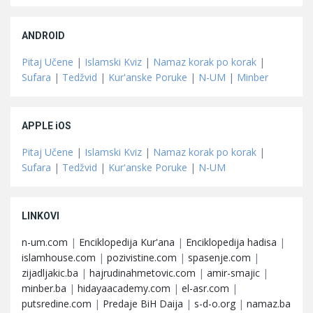
ANDROID
Pitaj Učene
|
Islamski Kviz
|
Namaz korak po korak
|
Sufara
|
Tedžvid
|
Kur'anske Poruke
|
N-UM
|
Minber
APPLE iOS
Pitaj Učene
|
Islamski Kviz
|
Namaz korak po korak
|
Sufara
|
Tedžvid
|
Kur'anske Poruke
|
N-UM
LINKOVI
n-um.com
|
Enciklopedija Kur'ana
|
Enciklopedija hadisa
|
islamhouse.com
|
pozivistine.com
|
spasenje.com
|
zijadljakic.ba
|
hajrudinahmetovic.com
|
amir-smajic
|
minber.ba
|
hidayaacademy.com
|
el-asr.com
|
putsredine.com
|
Predaje BiH Daija
|
s-d-o.org
|
namaz.ba