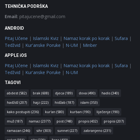
TEHNIČKA PODRŠKA
Email:
pitajucene@gmail.com
ANDROID
Pitaj Učene
|
Islamski Kviz
|
Namaz korak po korak
|
Sufara
|
Tedžvid
|
Kur'anske Poruke
|
N-UM
|
Minber
APPLE iOS
Pitaj Učene
|
Islamski Kviz
|
Namaz korak po korak
|
Sufara
|
Tedžvid
|
Kur'anske Poruke
|
N-UM
TAGOVI
abdest
(582)
brak
(608)
djeca
(189)
dova
(490)
hadis
(340)
hadždž
(207)
hajz
(222)
hidžab
(187)
islam
(353)
kako postupiti
(236)
kur'an
(580)
kurban
(190)
liječenje
(190)
muž
(187)
namaz
(2377)
post
(748)
propis
(432)
propisi
(207)
ramazan
(246)
sihr
(303)
sunnet
(227)
zabranjeno
(231)
zekat
(356)
zikr
(229)
žena
(433)