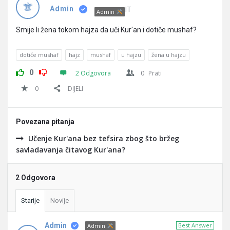
Pitanja
IT
Admin
Admin
Smije li žena tokom hajza da uči Kur'an i dotiče mushaf?
dotiče mushaf
hajz
mushaf
u hajzu
žena u hajzu
0
2 Odgovora
0
Prati
0
DIJELI
Povezana pitanja
Učenje Kur'ana bez tefsira zbog što bržeg
savladavanja čitavog Kur'ana?
2 Odgovora
Starije
Novije
Admin
Best Answer
Admin