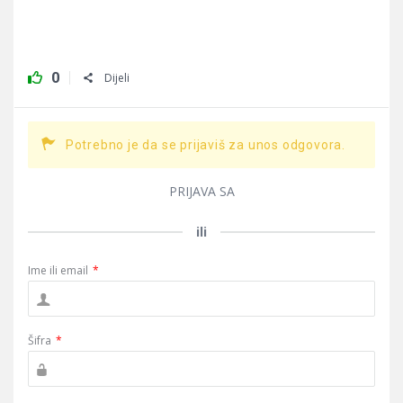
0
Dijeli
Potrebno je da se prijaviš za unos odgovora.
PRIJAVA SA
ili
Ime ili email
*
Šifra
*