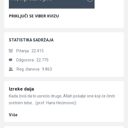
PRIKLJUČI SE VIBER KVIZU
STATISTIKA SADRŽAJA
Pitanja :
22.415
Odgovora :
22.775
Reg. članova :
9.863
Članci
Izreke daija
Kada živiš da bi usrećio druge, Allah pošalje one koji će činiti
sretnim tebe… (prof. Haris Hećimović)
Više