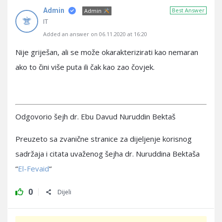
Admin
Best Answer
Admin
IT
Added an answer on 06.11.2020 at 16:20
Nije griješan, ali se može okarakterizirati kao nemaran
ako to čini više puta ili čak kao zao čovjek.
Odgovorio šejh dr. Ebu Davud Nuruddin Bektaš
Preuzeto sa zvanične stranice za dijeljenje korisnog
sadržaja i citata uvaženog šejha dr. Nuruddina Bektaša
“
El-Fevaid
“
0
Dijeli