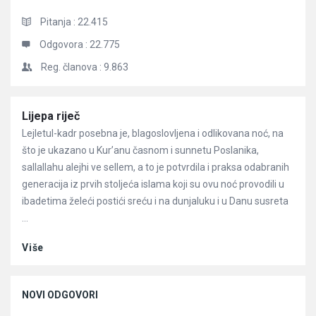
Pitanja :
22.415
Odgovora :
22.775
Reg. članova :
9.863
Članci
Lijepa riječ
Lejletul-kadr posebna je, blagoslovljena i odlikovana noć, na
što je ukazano u Kur’anu časnom i sunnetu Poslanika,
sallallahu alejhi ve sellem, a to je potvrdila i praksa odabranih
generacija iz prvih stoljeća islama koji su ovu noć provodili u
ibadetima želeći postići sreću i na dunjaluku i u Danu susreta
...
Više
NOVI ODGOVORI