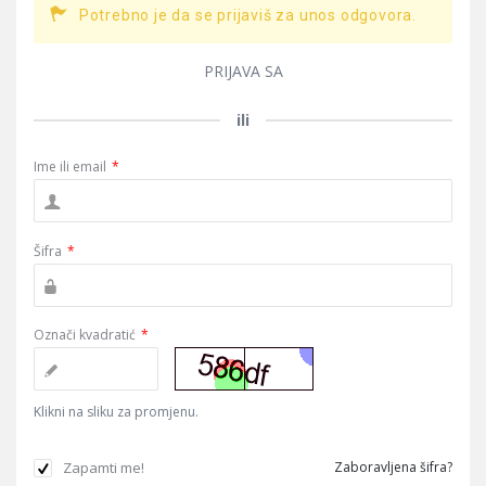
Potrebno je da se prijaviš za unos odgovora.
PRIJAVA SA
ili
Ime ili email
*
Šifra
*
Označi kvadratić
*
Klikni na sliku za promjenu.
Zapamti me!
Zaboravljena šifra?