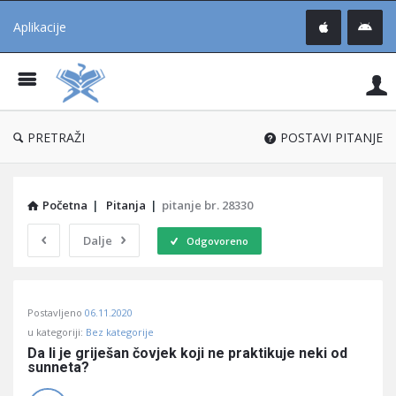
Aplikacije
Pit
Uč
®
PRETRAŽI
POSTAVI PITANJE
Početna
|
Pitanja
|
pitanje br. 28330
Dalje
Odgovoreno
Pitaj
Postavljeno
06.11.2020
Učene
u kategoriji:
Bez kategorije
®
Da li je griješan čovjek koji ne praktikuje neki od 
sunneta?
Latest