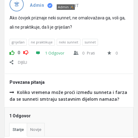
Pitanja
IT
Admin
Admin
Ako čovjek priznaje neki sunnet, ne omalovažava ga, voli ga,
ali ne praktikuje, da li je griješan?
griješan
ne praktikuje
neki sunnet
sunnet
0
1 Odgovor
0
Prati
0
DIJELI
Povezana pitanja
Koliko vremena može proći između sunneta i farza
da se sunneti smtraju sastavnim dijelom namaza?
1 Odgovor
Starije
Novije