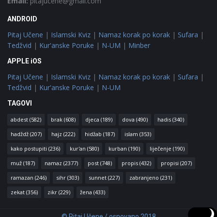
Email:
pitajucene@gmail.com
ANDROID
Pitaj Učene
|
Islamski Kviz
|
Namaz korak po korak
|
Sufara
|
Tedžvid
|
Kur'anske Poruke
|
N-UM
|
Minber
APPLE iOS
Pitaj Učene
|
Islamski Kviz
|
Namaz korak po korak
|
Sufara
|
Tedžvid
|
Kur'anske Poruke
|
N-UM
TAGOVI
abdest
(582)
brak
(608)
djeca
(189)
dova
(490)
hadis
(340)
hadždž
(207)
hajz
(222)
hidžab
(187)
islam
(353)
kako postupiti
(236)
kur'an
(580)
kurban
(190)
liječenje
(190)
muž
(187)
namaz
(2377)
post
(748)
propis
(432)
propisi
(207)
ramazan
(246)
sihr
(303)
sunnet
(227)
zabranjeno
(231)
zekat
(356)
zikr
(229)
žena
(433)
© Pitaj Učene / osnovano 2018