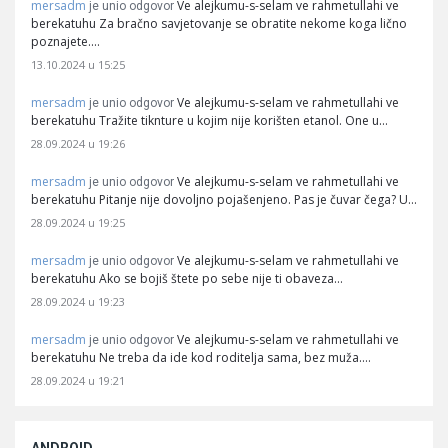
mersadm
Ve alejkumu-s-selam ve rahmetullahi ve
je unio odgovor
berekatuhu Za bračno savjetovanje se obratite nekome koga lično
poznajete.…
13.10.2024 u 15:25
mersadm
Ve alejkumu-s-selam ve rahmetullahi ve
je unio odgovor
berekatuhu Tražite tiknture u kojim nije korišten etanol. One u…
28.09.2024 u 19:26
mersadm
Ve alejkumu-s-selam ve rahmetullahi ve
je unio odgovor
berekatuhu Pitanje nije dovoljno pojašenjeno. Pas je čuvar čega? U…
28.09.2024 u 19:25
mersadm
Ve alejkumu-s-selam ve rahmetullahi ve
je unio odgovor
berekatuhu Ako se bojiš štete po sebe nije ti obaveza…
28.09.2024 u 19:23
mersadm
Ve alejkumu-s-selam ve rahmetullahi ve
je unio odgovor
berekatuhu Ne treba da ide kod roditelja sama, bez muža.…
28.09.2024 u 19:21
ANDROID