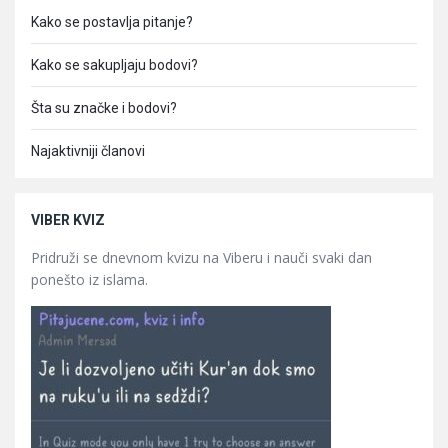
Kako se postavlja pitanje?
Kako se sakupljaju bodovi?
Šta su značke i bodovi?
Najaktivniji članovi
VIBER KVIZ
Pridruži se dnevnom kvizu na Viberu i nauči svaki dan
ponešto iz islama.