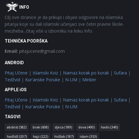
Footer
O
INFO
Cilj ove stranice je da prikupi i objavi odgovore na islamska
pitanja koje su dali islamski učenjaci sve četiri pravne škole-
mezheba...čitaj više u izborniku na linku Info.
TEHNIČKA PODRŠKA
Email:
pitajucene@gmail.com
ANDROID
Pitaj Učene
|
Islamski Kviz
|
Namaz korak po korak
|
Sufara
|
Tedžvid
|
Kur'anske Poruke
|
N-UM
|
Minber
APPLE iOS
Pitaj Učene
|
Islamski Kviz
|
Namaz korak po korak
|
Sufara
|
Tedžvid
|
Kur'anske Poruke
|
N-UM
TAGOVI
abdest
(582)
brak
(608)
djeca
(189)
dova
(490)
hadis
(340)
hadždž
(207)
hajz
(222)
hidžab
(187)
islam
(353)