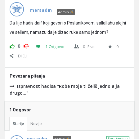
Pitanja
mersadm
Admin
Da li je hadis daif koji govori o Poslanikovom, sallallahu alejhi
ve sellem, namazu da je dizao ruke samo jednom?
0
1 Odgovor
0
Prati
0
DIJELI
Povezana pitanja
Ispravnost hadisa "Robe moje ti želiš jedno a ja
drugo..."
1 Odgovor
Starije
Novije
mersadm
Best Answer
Admin