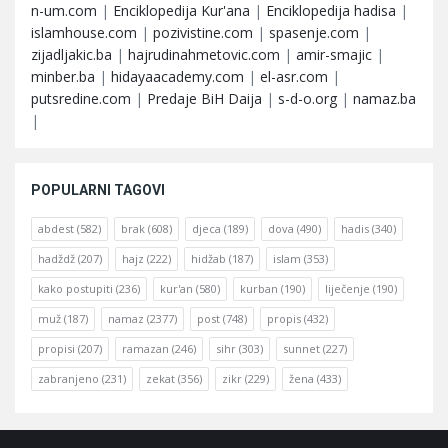
n-um.com
|
Enciklopedija Kur'ana
|
Enciklopedija hadisa
|
islamhouse.com
|
pozivistine.com
|
spasenje.com
|
zijadljakic.ba
|
hajrudinahmetovic.com
|
amir-smajic
|
minber.ba
|
hidayaacademy.com
|
el-asr.com
|
putsredine.com
|
Predaje BiH Daija
|
s-d-o.org
|
namaz.ba
|
POPULARNI TAGOVI
abdest
(582)
brak
(608)
djeca
(189)
dova
(490)
hadis
(340)
hadždž
(207)
hajz
(222)
hidžab
(187)
islam
(353)
kako postupiti
(236)
kur'an
(580)
kurban
(190)
liječenje
(190)
muž
(187)
namaz
(2377)
post
(748)
propis
(432)
propisi
(207)
ramazan
(246)
sihr
(303)
sunnet
(227)
zabranjeno
(231)
zekat
(356)
zikr
(229)
žena
(433)