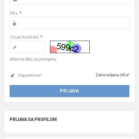
Šifra
*
Označi kvadratić
*
Klikni na sliku za promjenu.
Zapamti me!
Zaboravljena šifra?
Sidebar
PRIJAVA SA PROFILOM