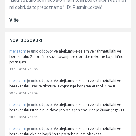
“Ljudi su puno bolji nego što mislimo, ali pod uvjetom da smo i
mi dobri, da to prepoznamo.” Dr. Rusmir Čoković
Više
NOVI ODGOVORI
mersadm
Ve alejkumu-s-selam ve rahmetullahi ve
je unio odgovor
berekatuhu Za bračno savjetovanje se obratite nekome koga lično
poznajete.…
13.10.2024 u 15:25
mersadm
Ve alejkumu-s-selam ve rahmetullahi ve
je unio odgovor
berekatuhu Tražite tiknture u kojim nije korišten etanol. One u…
28.09.2024 u 19:26
mersadm
Ve alejkumu-s-selam ve rahmetullahi ve
je unio odgovor
berekatuhu Pitanje nije dovoljno pojašenjeno. Pas je čuvar čega? U…
28.09.2024 u 19:25
mersadm
Ve alejkumu-s-selam ve rahmetullahi ve
je unio odgovor
berekatuhu Ako se bojiš štete po sebe nije ti obaveza…