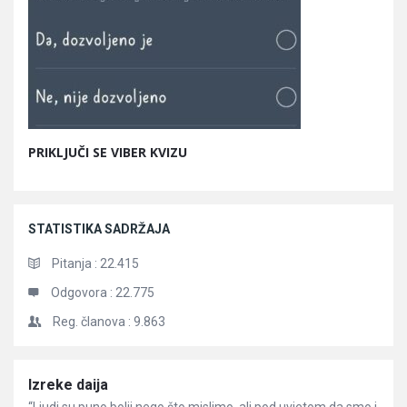
PRIKLJUČI SE VIBER KVIZU
STATISTIKA SADRŽAJA
Pitanja :
22.415
Odgovora :
22.775
Reg. članova :
9.863
Članci
Izreke daija