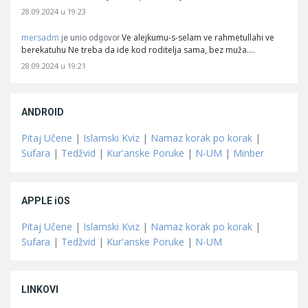
28.09.2024 u 19:23
mersadm
Ve alejkumu-s-selam ve rahmetullahi ve
je unio odgovor
berekatuhu Ne treba da ide kod roditelja sama, bez muža.…
28.09.2024 u 19:21
ANDROID
Pitaj Učene
|
Islamski Kviz
|
Namaz korak po korak
|
Sufara
|
Tedžvid
|
Kur'anske Poruke
|
N-UM
|
Minber
APPLE iOS
Pitaj Učene
|
Islamski Kviz
|
Namaz korak po korak
|
Sufara
|
Tedžvid
|
Kur'anske Poruke
|
N-UM
LINKOVI