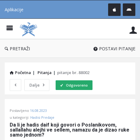
Aplikacije
Pit
Uč
®
PRETRAŽI
POSTAVI PITANJE
Početna
|
Pitanja
|
pitanje br. 88002
Dalje
Odgovoreno
Pitaj
Postavljeno
16.08.2023
Učene
u kategoriji:
Hadisi Predaje
®
Da li je hadis daif koji govori o Poslanikovom, 
sallallahu alejhi ve sellem, namazu da je dizao ruke 
Latest
samo jednom?