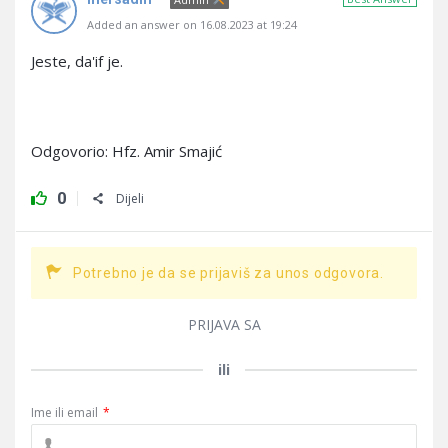
Added an answer on 16.08.2023 at 19:24
Jeste, da'if je.
Odgovorio: Hfz. Amir Smajić
0
Dijeli
Potrebno je da se prijaviš za unos odgovora.
PRIJAVA SA
ili
Ime ili email
*