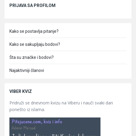
Sidebar
PRIJAVA SA PROFILOM
Kako se postavlja pitanje?
Kako se sakupljaju bodovi?
Šta su značke i bodovi?
Najaktivniji članovi
VIBER KVIZ
Pridruži se dnevnom kvizu na Viberu i nauči svaki dan
ponešto iz islama.