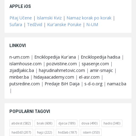
APPLE iOS
Pitaj Učene
|
Islamski Kviz
|
Namaz korak po korak
|
Sufara
|
Tedžvid
|
Kur'anske Poruke
|
N-UM
LINKOVI
n-um.com
|
Enciklopedija Kur'ana
|
Enciklopedija hadisa
|
islamhouse.com
|
pozivistine.com
|
spasenje.com
|
zijadljakic.ba
|
hajrudinahmetovic.com
|
amir-smajic
|
minber.ba
|
hidayaacademy.com
|
el-asr.com
|
putsredine.com
|
Predaje BiH Daija
|
s-d-o.org
|
namaz.ba
|
POPULARNI TAGOVI
abdest
(582)
brak
(608)
djeca
(189)
dova
(490)
hadis
(340)
hadždž
(207)
hajz
(222)
hidžab
(187)
islam
(353)