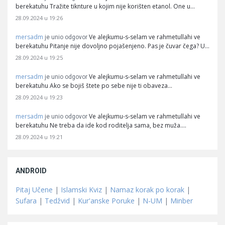
berekatuhu Tražite tiknture u kojim nije korišten etanol. One u…
28.09.2024 u 19:26
mersadm
Ve alejkumu-s-selam ve rahmetullahi ve
je unio odgovor
berekatuhu Pitanje nije dovoljno pojašenjeno. Pas je čuvar čega? U…
28.09.2024 u 19:25
mersadm
Ve alejkumu-s-selam ve rahmetullahi ve
je unio odgovor
berekatuhu Ako se bojiš štete po sebe nije ti obaveza…
28.09.2024 u 19:23
mersadm
Ve alejkumu-s-selam ve rahmetullahi ve
je unio odgovor
berekatuhu Ne treba da ide kod roditelja sama, bez muža.…
28.09.2024 u 19:21
ANDROID
Pitaj Učene
|
Islamski Kviz
|
Namaz korak po korak
|
Sufara
|
Tedžvid
|
Kur'anske Poruke
|
N-UM
|
Minber