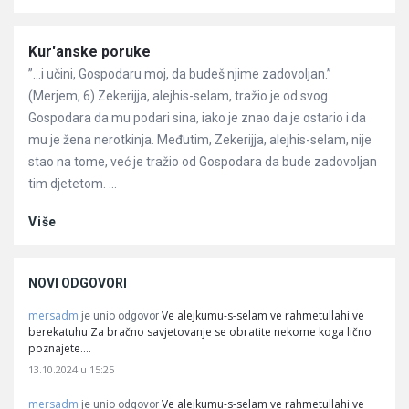
Članci
Kur'anske poruke
”…i učini, Gospodaru moj, da budeš njime zadovoljan.”
(Merjem, 6) Zekerijja, alejhis-selam, tražio je od svog
Gospodara da mu podari sina, iako je znao da je ostario i da
mu je žena nerotkinja. Međutim, Zekerijja, alejhis-selam, nije
stao na tome, već je tražio od Gospodara da bude zadovoljan
tim djetetom. ...
Više
NOVI ODGOVORI
mersadm
Ve alejkumu-s-selam ve rahmetullahi ve
je unio odgovor
berekatuhu Za bračno savjetovanje se obratite nekome koga lično
poznajete.…
13.10.2024 u 15:25
mersadm
Ve alejkumu-s-selam ve rahmetullahi ve
je unio odgovor