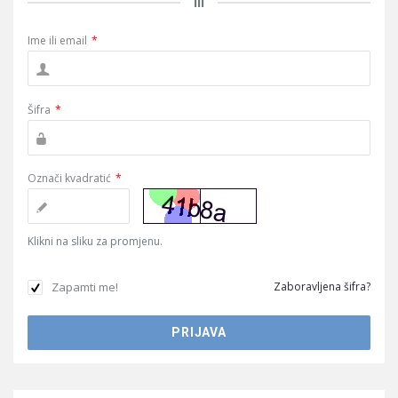
ili
Ime ili email
*
Šifra
*
Označi kvadratić
*
Klikni na sliku za promjenu.
Zapamti me!
Zaboravljena šifra?