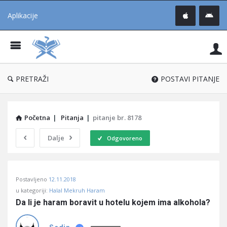
Aplikacije
Pit
Uč
®
PRETRAŽI
POSTAVI PITANJE
Početna
|
Pitanja
|
pitanje br. 8178
Dalje
Odgovoreno
Pitaj
Postavljeno
12.11.2018
Učene
u kategoriji:
Halal Mekruh Haram
®
Da li je haram boravit u hotelu kojem ima alkohola?
Latest