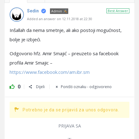
Sedin
Best Answer
Admin
Added an answer on 12.11.2018 at 22:30
Inšallah da nema smetnje, ali ako postoji mogućnost,
bolje je izbjeći.
Odgovorio hfz. Amir Smajić – preuzeto sa facebook
profila Amir Smajic –
https://www.facebook.com/am.ibr.sm
0
Dijeli
Poništi oznaku - odgovoreno
Potrebno je da se prijaviš za unos odgovora.
PRIJAVA SA