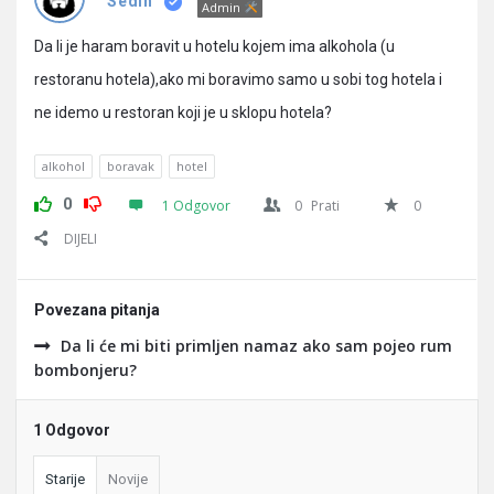
Pitanja
Sedin
Admin
Da li je haram boravit u hotelu kojem ima alkohola (u
restoranu hotela),ako mi boravimo samo u sobi tog hotela i
ne idemo u restoran koji je u sklopu hotela?
alkohol
boravak
hotel
0
1 Odgovor
0
Prati
0
DIJELI
Povezana pitanja
Da li će mi biti primljen namaz ako sam pojeo rum
bombonjeru?
1 Odgovor
Starije
Novije