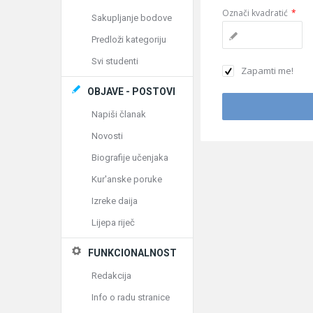
Označi kvadratić
*
Sakupljanje bodove
Predloži kategoriju
Svi studenti
Zapamti me!
OBJAVE - POSTOVI
Napiši članak
Novosti
Biografije učenjaka
Kur'anske poruke
Izreke daija
Lijepa riječ
FUNKCIONALNOST
Redakcija
Info o radu stranice