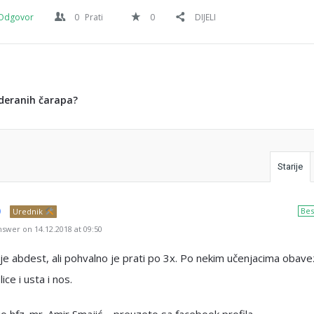
Odgovor
0
Prati
0
DIJELI
deranih čarapa?
Starije
Bes
Urednik
swer on 14.12.2018 at 09:50
je abdest, ali pohvalno je prati po 3x. Po nekim učenjacima obave
lice i usta i nos.