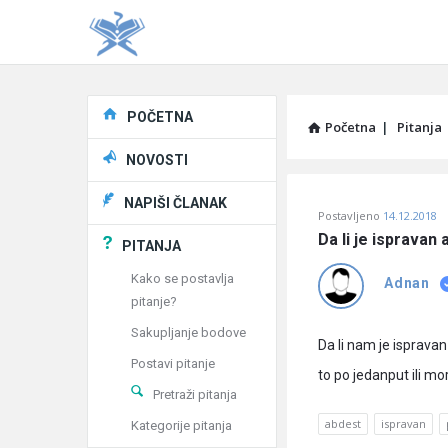
Explore
POČETNA
Početna
|
Pitanja
NOVOSTI
Pitaj
NAPIŠI ČLANAK
Postavljeno
14.12.2018
Učene
Da li je isprava
PITANJA
®
Kako se postavlja
Adnan
pitanje?
Latest
Sakupljanje bodove
Pitanja
Da li nam je isprava
Postavi pitanje
to po jedanput ili mo
Pretraži pitanja
abdest
ispravan
Kategorije pitanja