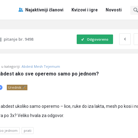
Pitaj
Pitaj
Najaktivniji članovi
Kvizovi i igre
Novosti
Učene
Učene
®
®
Navigacija
|
pitanje br. 9498
Odgovoreno
u kategoriji:
Abdest Mesh Tejemum
n abdest ako sve operemo samo po jednom?
Urednik
n abdest ukoliko samo operemo – lice, ruke do iza lakta, mesh po kosi i 
ra po 3x? Veliko hvala za odgovor.
po jednom
prati