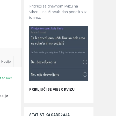
Pridruži se dnevnom kvizu na
Viberu i nauči svaki dan ponešto iz
islama.
Novije
t Answer
PRIKLJUČI SE VIBER KVIZU
za je
STATISTIKA SADRŽAJA