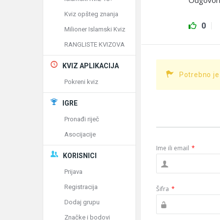
Odgovorio
Kviz opšteg znanja
0
Milioner Islamski Kviz
RANGLISTE KVIZOVA
KVIZ APLIKACIJA
Potrebno je
Pokreni kviz
IGRE
Pronađi riječ
Asocijacije
Ime ili email
*
KORISNICI
Prijava
Registracija
Šifra
*
Dodaj grupu
Značke i bodovi