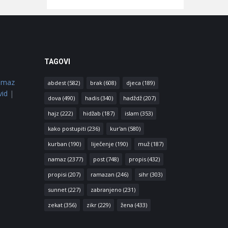
TAGOVI
amaz
abdest
(582)
brak
(608)
djeca
(189)
vid
|
dova
(490)
hadis
(340)
hadždž
(207)
hajz
(222)
hidžab
(187)
islam
(353)
kako postupiti
(236)
kur'an
(580)
kurban
(190)
liječenje
(190)
muž
(187)
namaz
(2377)
post
(748)
propis
(432)
propisi
(207)
ramazan
(246)
sihr
(303)
sunnet
(227)
zabranjeno
(231)
zekat
(356)
zikr
(229)
žena
(433)