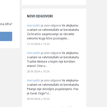
NOVI ODGOVORI
na šifra?
mersadm
Ve alejkumu-
je unio odgovor
s-selam ve rahmetullahi ve berekatuhu
Za bračno savjetovanje se obratite
nekome koga lično poznajete.…
13.10.2024 u 15:25
mersadm
Ve alejkumu-
je unio odgovor
s-selam ve rahmetullahi ve berekatuhu
Tražite tiknture u kojim nije korišten
etanol. One u…
28.09.2024 u 19:26
mersadm
Ve alejkumu-
je unio odgovor
s-selam ve rahmetullahi ve berekatuhu
Pitanje nije dovoljno pojašenjeno. Pas
je čuvar čega? U…
28.09.2024 u 19:25