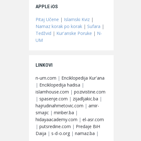
APPLE iOS
Pitaj Učene
|
Islamski Kviz
|
Namaz korak po korak
|
Sufara
|
Tedžvid
|
Kur'anske Poruke
|
N-
UM
LINKOVI
n-um.com
|
Enciklopedija Kur'ana
|
Enciklopedija hadisa
|
islamhouse.com
|
pozivistine.com
|
spasenje.com
|
zijadljakic.ba
|
hajrudinahmetovic.com
|
amir-
smajic
|
minber.ba
|
hidayaacademy.com
|
el-asr.com
|
putsredine.com
|
Predaje BiH
Daija
|
s-d-o.org
|
namaz.ba
|