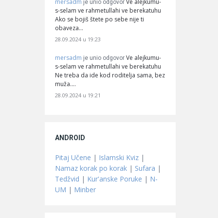
mersadm
Ve alejkumu-
je unio odgovor
s-selam ve rahmetullahi ve berekatuhu
Ako se bojiš štete po sebe nije ti
obaveza…
28.09.2024 u 19:23
mersadm
Ve alejkumu-
je unio odgovor
s-selam ve rahmetullahi ve berekatuhu
Ne treba da ide kod roditelja sama, bez
muža.…
28.09.2024 u 19:21
ANDROID
Pitaj Učene
|
Islamski Kviz
|
Namaz korak po korak
|
Sufara
|
Tedžvid
|
Kur'anske Poruke
|
N-
UM
|
Minber