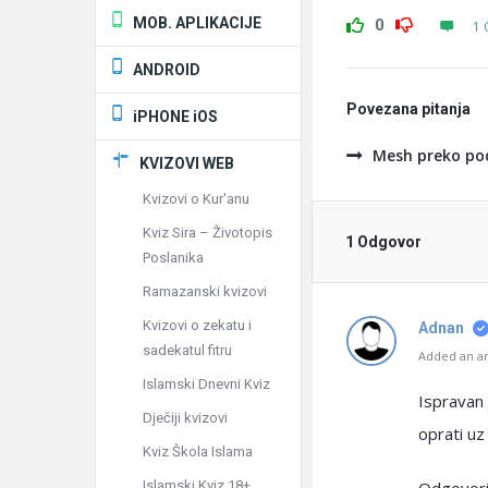
MOB. APLIKACIJE
0
1 
ANDROID
Povezana pitanja
iPHONE iOS
Mesh preko po
KVIZOVI WEB
Kvizovi o Kur'anu
Kviz Sira – Životopis
1 Odgovor
Poslanika
Ramazanski kvizovi
Kvizovi o zekatu i
Adnan
sadekatul fitru
Added an an
Islamski Dnevni Kviz
Ispravan 
Dječiji kvizovi
oprati uz 
Kviz Škola Islama
Islamski Kviz 18+