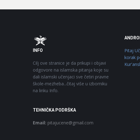
Footer
O
ANDRO
Pitaj U
INFO
korak p
Cilj ove stranice je da prikupi i objavi
Kur'ans
odgovore na islamska pitanja koje su
dali islamski učenjaci sve četiri pravne
škole-mezheba...čitaj više u izborniku
na linku Info.
TEHNIČKA PODRŠKA
Email:
pitajucene@gmail.com