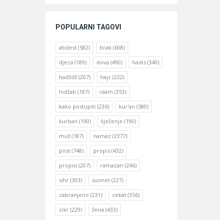
POPULARNI TAGOVI
abdest
(582)
brak
(608)
djeca
(189)
dova
(490)
hadis
(340)
hadždž
(207)
hajz
(222)
hidžab
(187)
islam
(353)
kako postupiti
(236)
kur'an
(580)
kurban
(190)
liječenje
(190)
muž
(187)
namaz
(2377)
post
(748)
propis
(432)
propisi
(207)
ramazan
(246)
sihr
(303)
sunnet
(227)
zabranjeno
(231)
zekat
(356)
zikr
(229)
žena
(433)