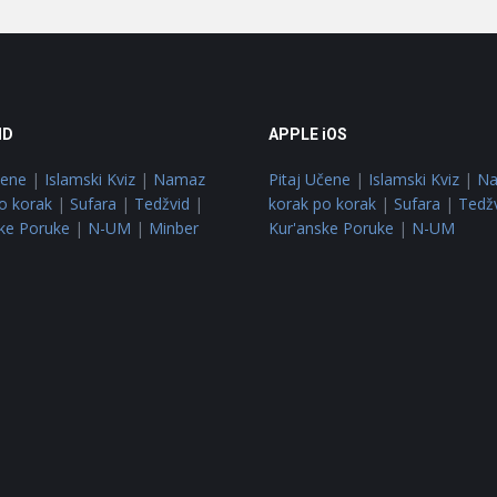
ID
APPLE iOS
čene
|
Islamski Kviz
|
Namaz
Pitaj Učene
|
Islamski Kviz
|
N
o korak
|
Sufara
|
Tedžvid
|
korak po korak
|
Sufara
|
Tedž
ke Poruke
|
N-UM
|
Minber
Kur'anske Poruke
|
N-UM