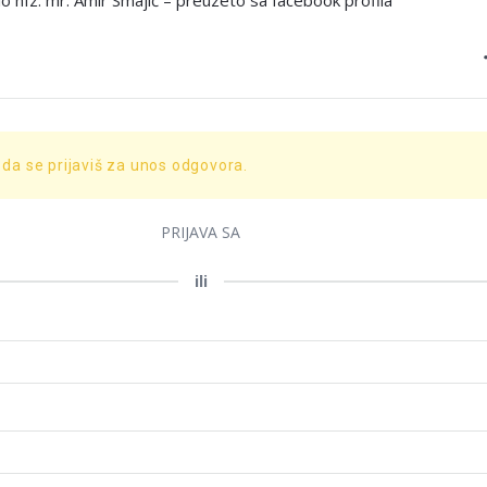
 hfz. mr. Amir Smajić – preuzeto sa facebook profila
 da se prijaviš za unos odgovora.
PRIJAVA SA
ili